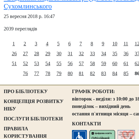
Сухомлинського
25 вересня 2018 р. 16:47
2039 переглядів
1
2
3
4
5
6
7
8
9
10
11
1
26
27
28
29
30
31
32
33
34
35
36
3
51
52
53
54
55
56
57
58
59
60
61
6
76
77
78
79
80
81
82
83
84
85
8
ПРО БІБЛІОТЕКУ
ГРАФІК РОБОТИ:
вівторок - неділя: з 10:00 до 1
КОНЦЕПЦІЯ РОЗВИТКУ
понеділок – вихідний день
НІБУ
остання п`ятниця місяця – са
ПОСЛУГИ БІБЛІОТЕКИ
КОНТАКТИ
ПРАВИЛА
КОРИСТУВАННЯ