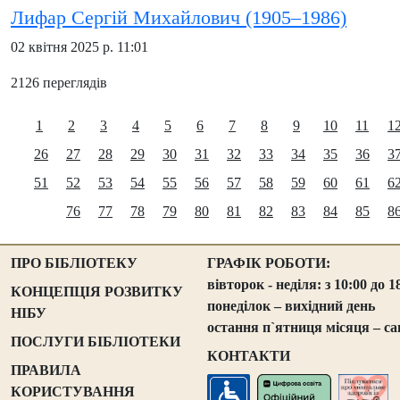
Лифар Сергій Михайлович (1905–1986)
02 квітня 2025 р. 11:01
2126 переглядів
1
2
3
4
5
6
7
8
9
10
11
1
26
27
28
29
30
31
32
33
34
35
36
3
51
52
53
54
55
56
57
58
59
60
61
6
76
77
78
79
80
81
82
83
84
85
8
ПРО БІБЛІОТЕКУ
ГРАФІК РОБОТИ:
вівторок - неділя: з 10:00 до 1
КОНЦЕПЦІЯ РОЗВИТКУ
понеділок – вихідний день
НІБУ
остання п`ятниця місяця – са
ПОСЛУГИ БІБЛІОТЕКИ
КОНТАКТИ
ПРАВИЛА
КОРИСТУВАННЯ