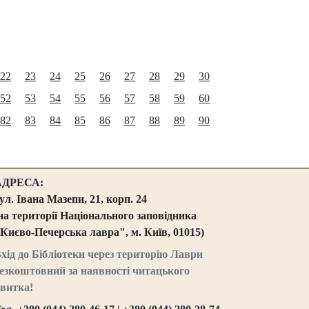
22
23
24
25
26
27
28
29
30
52
53
54
55
56
57
58
59
60
82
83
84
85
86
87
88
89
90
АДРЕСА:
ул. Івана Мазепи, 21, корп. 24
на території Національного заповідника
Києво-Печерська лавра", м. Київ, 01015)
хід до Бібліотеки через територію Лаври
езкоштовний за наявності читацького
витка!