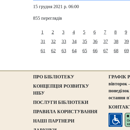
15 грудня 2021 р. 06:00
855 переглядів
1
2
3
4
5
6
7
8
9
31
32
33
34
35
36
37
38
39
61
62
63
64
65
66
67
68
69
ПРО БІБЛІОТЕКУ
ГРАФІК 
вівторок -
КОНЦЕПЦІЯ РОЗВИТКУ
понеділок
НІБУ
остання п
ПОСЛУГИ БІБЛІОТЕКИ
КОНТАК
ПРАВИЛА КОРИСТУВАННЯ
НАШІ ПАРТНЕРИ