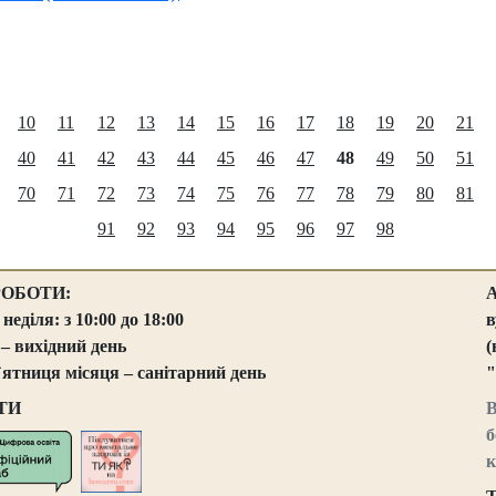
10
11
12
13
14
15
16
17
18
19
20
21
40
41
42
43
44
45
46
47
48
49
50
51
70
71
72
73
74
75
76
77
78
79
80
81
91
92
93
94
95
96
97
98
РОБОТИ:
 неділя: з 10:00 до 18:00
в
 – вихідний день
(
`ятниця місяця – санітарний день
"
ТИ
В
б
к