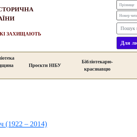
СТОРИЧНА
АЇНИ
ЯКІ ЗАХИЩАЮТЬ
Для лю
ліотека
Бібліотекарю-
адщина
Проєкти НІБУ
краєзнавцю
 (1922 – 2014)