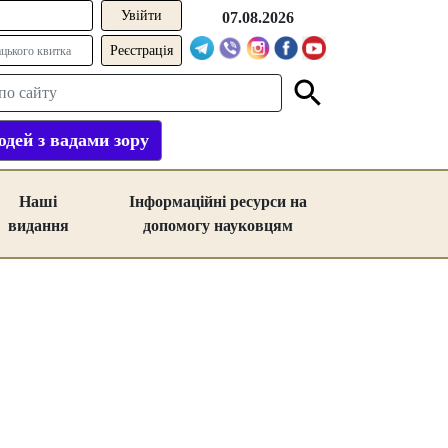
07.08.2026
Реєстрація
дей з вадами зору
Наші
Інформаційні ресурси на
видання
допомогу науковцям