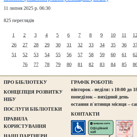
11 липня 2025 р. 06:30
825 переглядів
1
2
3
4
5
6
7
8
9
10
11
1
26
27
28
29
30
31
32
33
34
35
36
3
51
52
53
54
55
56
57
58
59
60
61
6
76
77
78
79
80
81
82
83
84
85
8
ПРО БІБЛІОТЕКУ
ГРАФІК РОБОТИ:
вівторок - неділя: з 10:00 до 1
КОНЦЕПЦІЯ РОЗВИТКУ
понеділок – вихідний день
НІБУ
остання п`ятниця місяця – са
ПОСЛУГИ БІБЛІОТЕКИ
КОНТАКТИ
ПРАВИЛА
КОРИСТУВАННЯ
НАШІ ПАРТНЕРИ