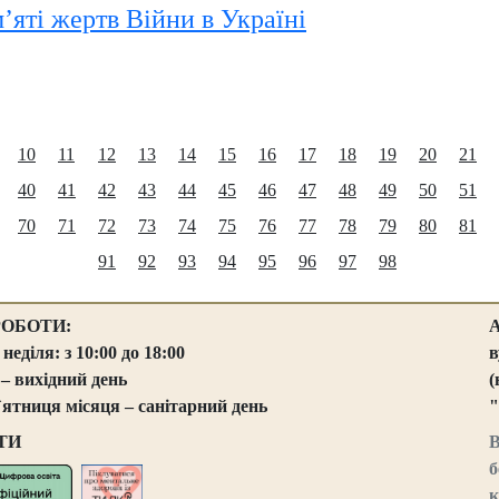
’яті жертв Війни в Україні
10
11
12
13
14
15
16
17
18
19
20
21
40
41
42
43
44
45
46
47
48
49
50
51
70
71
72
73
74
75
76
77
78
79
80
81
91
92
93
94
95
96
97
98
РОБОТИ:
 неділя: з 10:00 до 18:00
в
 – вихідний день
(
`ятниця місяця – санітарний день
"
ТИ
В
б
к