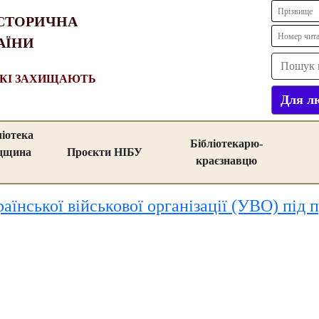
СТОРИЧНА
АЇНИ
ЯКІ ЗАХИЩАЮТЬ
Для лю
ліотека
Бібліотекарю-
адщина
Проєкти НІБУ
краєзнавцю
раїнської військової організації (УВО) під