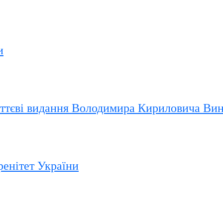
и
иттєві видання Володимира Кириловича Ви
ренітет України