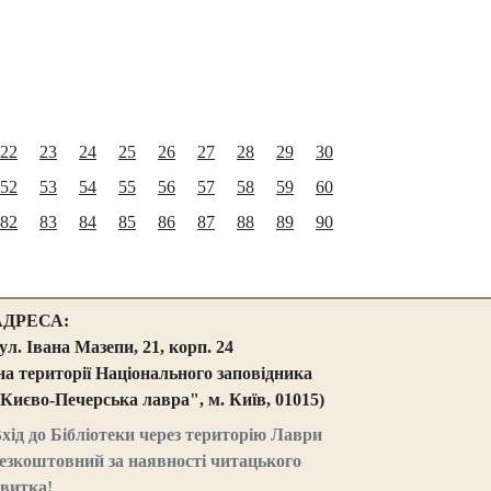
22
23
24
25
26
27
28
29
30
52
53
54
55
56
57
58
59
60
82
83
84
85
86
87
88
89
90
АДРЕСА:
ул. Івана Мазепи, 21, корп. 24
на території Національного заповідника
Києво-Печерська лавра", м. Київ, 01015)
хід до Бібліотеки через територію Лаври
езкоштовний за наявності читацького
витка!