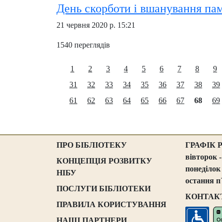
День скорботи і вшанування пам
21 червня 2020 р. 15:21
1540 переглядів
1
2
3
4
5
6
7
8
9
31
32
33
34
35
36
37
38
39
61
62
63
64
65
66
67
68
69
ПРО БІБЛІОТЕКУ
ГРАФІК 
вівторок -
КОНЦЕПЦІЯ РОЗВИТКУ
понеділок
НІБУ
остання п
ПОСЛУГИ БІБЛІОТЕКИ
КОНТАК
ПРАВИЛА КОРИСТУВАННЯ
НАШІ ПАРТНЕРИ