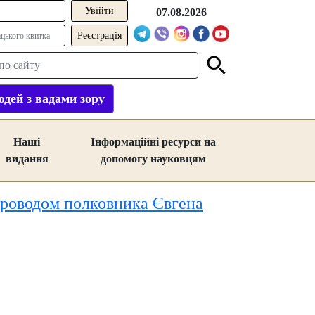
07.08.2026
Реєстрація
дей з вадами зору
Наші
Інформаційні ресурси на
видання
допомогу науковцям
 проводом полковника Євгена