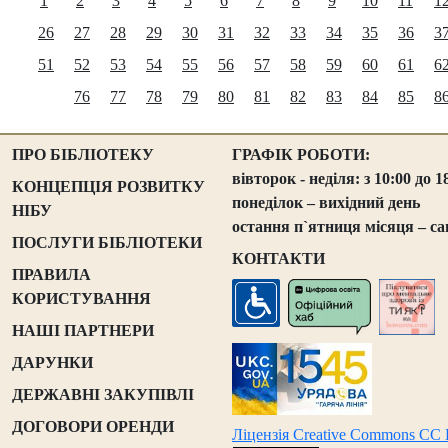
1
2
3
4
5
6
7
8
9
10
11
1
26
27
28
29
30
31
32
33
34
35
36
3
51
52
53
54
55
56
57
58
59
60
61
6
76
77
78
79
80
81
82
83
84
85
8
ПРО БІБЛІОТЕКУ
ГРАФІК РОБОТИ:
вівторок - неділя: з 10:00 до 1
КОНЦЕПЦІЯ РОЗВИТКУ
понеділок – вихідний день
НІБУ
остання п`ятниця місяця – са
ПОСЛУГИ БІБЛІОТЕКИ
КОНТАКТИ
ПРАВИЛА
КОРИСТУВАННЯ
НАШІ ПАРТНЕРИ
ДАРУНКИ
ДЕРЖАВНІ ЗАКУПІВЛІ
ДОГОВОРИ ОРЕНДИ
Ліцензія Creative Commons CC