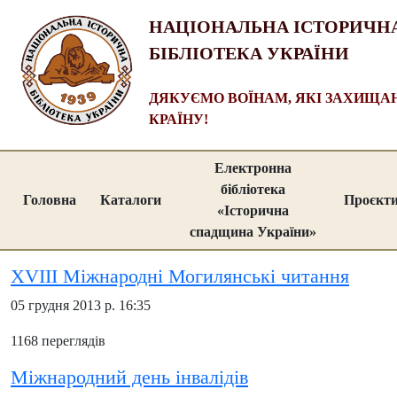
НАЦІОНАЛЬНА ІСТОРИЧН
БІБЛІОТЕКА УКРАЇНИ
ДЯКУЄМО ВОЇНАМ, ЯКІ ЗАХИЩ
КРАЇНУ!
Електронна
бібліотека
Головна
Каталоги
Проєкт
«Історична
спадщина України»
ХVІІІ Міжнародні Могилянські читання
05 грудня 2013 р. 16:35
1168 переглядів
Міжнародний день інвалідів