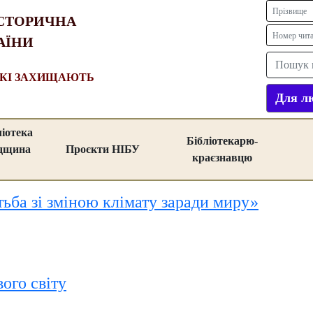
СТОРИЧНА
АЇНИ
ЯКІ ЗАХИЩАЮТЬ
Для лю
ліотека
Бібліотекарю-
адщина
Проєкти НІБУ
краєзнавцю
ьба зі зміною клімату заради миру»
ого світу