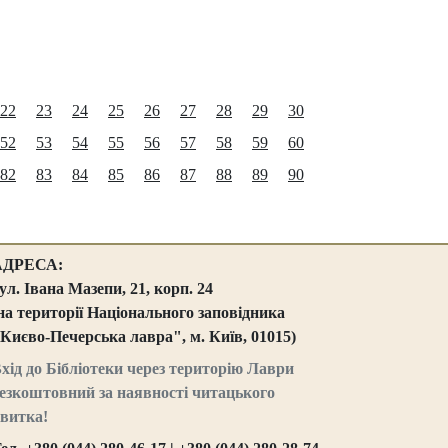
22
23
24
25
26
27
28
29
30
52
53
54
55
56
57
58
59
60
82
83
84
85
86
87
88
89
90
АДРЕСА:
ул. Івана Мазепи, 21, корп. 24
на території Національного заповідника
Києво-Печерська лавра", м. Київ, 01015)
хід до Бібліотеки через територію Лаври
езкоштовний за наявності читацького
витка!