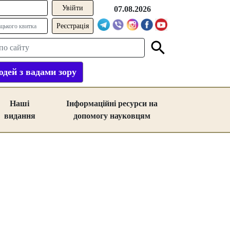
07.08.2026
Реєстрація
дей з вадами зору
Наші
Інформаційні ресурси на
видання
допомогу науковцям