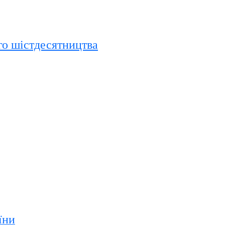
го шістдесятництва
їни