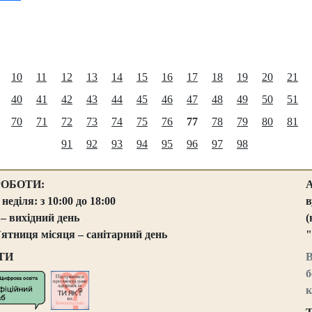
10
11
12
13
14
15
16
17
18
19
20
21
40
41
42
43
44
45
46
47
48
49
50
51
70
71
72
73
74
75
76
77
78
79
80
81
91
92
93
94
95
96
97
98
РОБОТИ:
 неділя: з 10:00 до 18:00
в
 – вихідний день
(
`ятниця місяця – санітарний день
"
ТИ
В
б
к