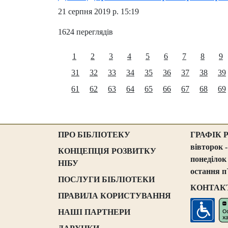
21 серпня 2019 р. 15:19
1624 переглядів
1
2
3
4
5
6
7
8
9
31
32
33
34
35
36
37
38
39
61
62
63
64
65
66
67
68
69
ПРО БІБЛІОТЕКУ
ГРАФІК 
вівторок -
КОНЦЕПЦІЯ РОЗВИТКУ
понеділок
НІБУ
остання п
ПОСЛУГИ БІБЛІОТЕКИ
КОНТАК
ПРАВИЛА КОРИСТУВАННЯ
НАШІ ПАРТНЕРИ