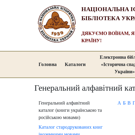
НАЦІОНАЛЬНА І
БІБЛІОТЕКА УКР
ДЯКУЄМО ВОЇНАМ, 
КРАЇНУ!
Електронна біб
Головна
Каталоги
«Історична сп
України»
Генеральний алфавітний кат
Генеральний алфавітний
А
Б
В
каталог (книги українською та
російською мовами)
Каталог стародрукованих книг
іноземними мовами