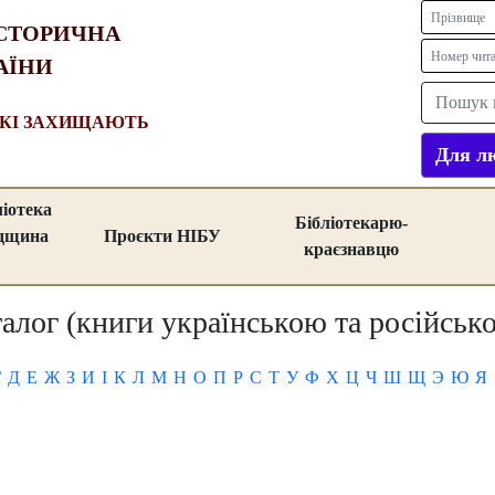
СТОРИЧНА
АЇНИ
ЯКІ ЗАХИЩАЮТЬ
Для лю
ліотека
Бібліотекарю-
адщина
Проєкти НІБУ
краєзнавцю
алог (книги українською та російсь
Г
Д
Е
Ж
З
И
І
К
Л
М
Н
О
П
Р
С
Т
У
Ф
Х
Ц
Ч
Ш
Щ
Э
Ю
Я