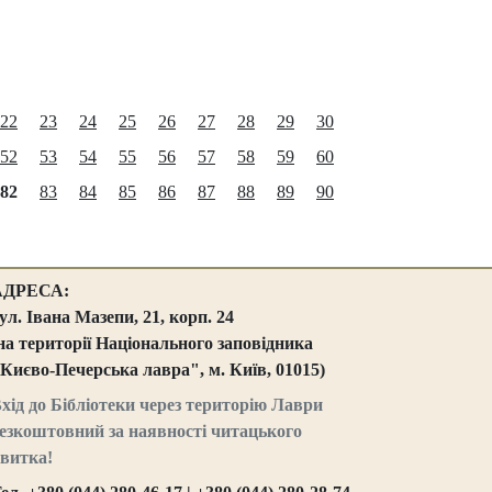
22
23
24
25
26
27
28
29
30
52
53
54
55
56
57
58
59
60
82
83
84
85
86
87
88
89
90
АДРЕСА:
ул. Івана Мазепи, 21, корп. 24
на території Національного заповідника
Києво-Печерська лавра", м. Київ, 01015)
хід до Бібліотеки через територію Лаври
езкоштовний за наявності читацького
витка!