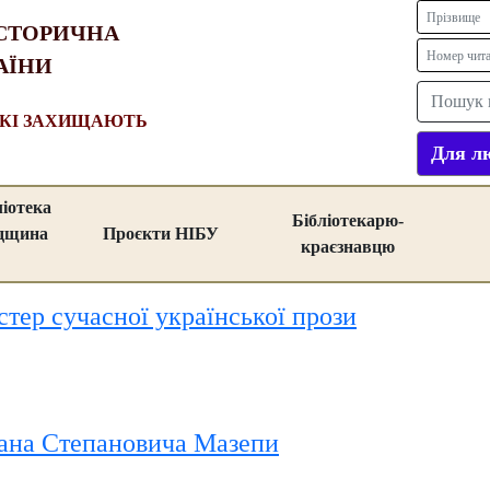
СТОРИЧНА
АЇНИ
ЯКІ ЗАХИЩАЮТЬ
Для лю
ліотека
Бібліотекарю-
адщина
Проєкти НІБУ
краєзнавцю
тер сучасної української прози
вана Степановича Мазепи