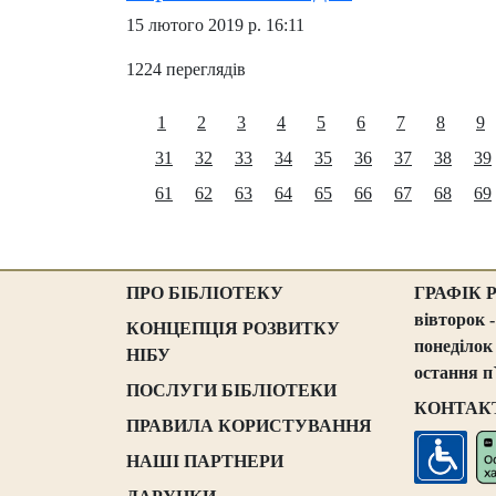
15 лютого 2019 р. 16:11
1224 переглядів
1
2
3
4
5
6
7
8
9
31
32
33
34
35
36
37
38
39
61
62
63
64
65
66
67
68
69
ПРО БІБЛІОТЕКУ
ГРАФІК 
вівторок -
КОНЦЕПЦІЯ РОЗВИТКУ
понеділок
НІБУ
остання п
ПОСЛУГИ БІБЛІОТЕКИ
КОНТАК
ПРАВИЛА КОРИСТУВАННЯ
НАШІ ПАРТНЕРИ