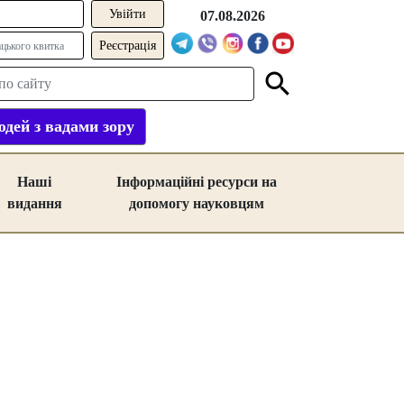
07.08.2026
Реєстрація
дей з вадами зору
Наші
Інформаційні ресурси на
видання
допомогу науковцям