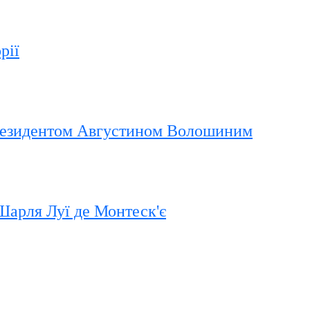
рії
Президентом Августином Волошиним
Шарля Луї де Монтеск'є