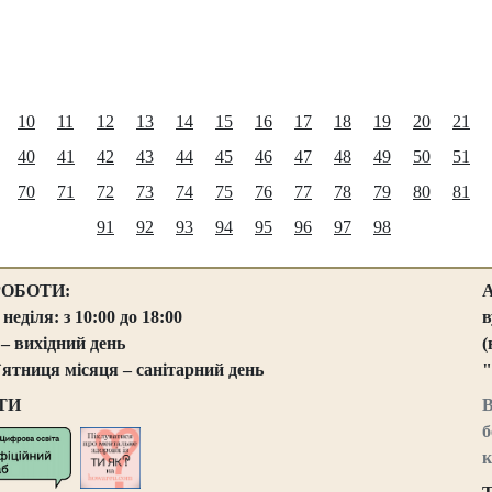
10
11
12
13
14
15
16
17
18
19
20
21
40
41
42
43
44
45
46
47
48
49
50
51
70
71
72
73
74
75
76
77
78
79
80
81
91
92
93
94
95
96
97
98
РОБОТИ:
 неділя: з 10:00 до 18:00
в
 – вихідний день
(
`ятниця місяця – санітарний день
"
ТИ
В
б
к