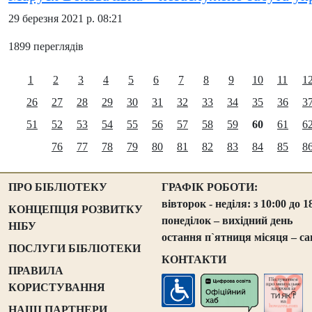
29 березня 2021 р. 08:21
1899 переглядів
1
2
3
4
5
6
7
8
9
10
11
1
26
27
28
29
30
31
32
33
34
35
36
3
51
52
53
54
55
56
57
58
59
60
61
6
76
77
78
79
80
81
82
83
84
85
8
ПРО БІБЛІОТЕКУ
ГРАФІК РОБОТИ:
вівторок - неділя: з 10:00 до 1
КОНЦЕПЦІЯ РОЗВИТКУ
понеділок – вихідний день
НІБУ
остання п`ятниця місяця – са
ПОСЛУГИ БІБЛІОТЕКИ
КОНТАКТИ
ПРАВИЛА
КОРИСТУВАННЯ
НАШІ ПАРТНЕРИ