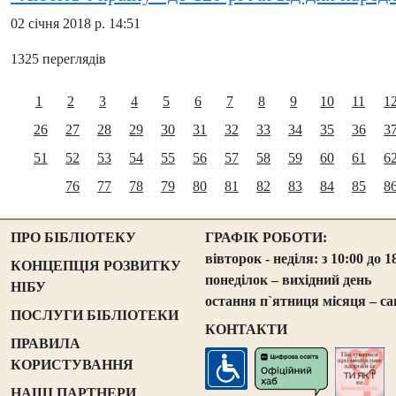
02 січня 2018 р. 14:51
1325 переглядів
1
2
3
4
5
6
7
8
9
10
11
1
26
27
28
29
30
31
32
33
34
35
36
3
51
52
53
54
55
56
57
58
59
60
61
6
76
77
78
79
80
81
82
83
84
85
8
ПРО БІБЛІОТЕКУ
ГРАФІК РОБОТИ:
вівторок - неділя: з 10:00 до 1
КОНЦЕПЦІЯ РОЗВИТКУ
понеділок – вихідний день
НІБУ
остання п`ятниця місяця – са
ПОСЛУГИ БІБЛІОТЕКИ
КОНТАКТИ
ПРАВИЛА
КОРИСТУВАННЯ
НАШІ ПАРТНЕРИ