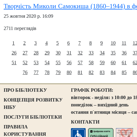
Творчість Миколи Самокиша (1860–1944) в ф
25 жовтня 2020 р. 16:09
2711 переглядів
1
2
3
4
5
6
7
8
9
10
11
1
26
27
28
29
30
31
32
33
34
35
36
3
51
52
53
54
55
56
57
58
59
60
61
6
76
77
78
79
80
81
82
83
84
85
8
ПРО БІБЛІОТЕКУ
ГРАФІК РОБОТИ:
вівторок - неділя: з 10:00 до 1
КОНЦЕПЦІЯ РОЗВИТКУ
понеділок – вихідний день
НІБУ
остання п`ятниця місяця – са
ПОСЛУГИ БІБЛІОТЕКИ
КОНТАКТИ
ПРАВИЛА
КОРИСТУВАННЯ