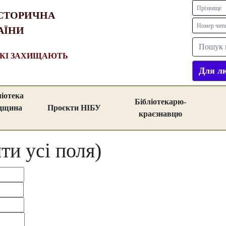
СТОРИЧНА
АЇНИ
ЯКІ ЗАХИЩАЮТЬ
Для лю
ліотека
Бібліотекарю-
адщина
Проєкти НІБУ
краєзнавцю
ти усі поля)