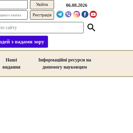
06.08.2026
Реєстрація
дей з вадами зору
Наші
Інформаційні ресурси на
видання
допомогу науковцям