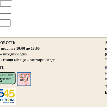
РОБОТИ:
 неділя: з 10:00 до 18:00
в
 – вихідний день
(
`ятниця місяця – санітарний день
"
ТИ
В
б
к
Т
E