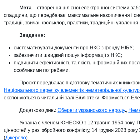
Мета
– створення цілісної електронної системи заб
спадщини, що передбачає: максимальне накопичення і сис
традиції, звичаї, фольклор, практики, традиційні уявлення
Завдання:
систематизувати документи про НКС з фонду НІБУ;
забезпечити швидкий пошук інформації з НКС;
підвищити ефективність та якість інформаційних послуг
особливими потребами.
Проєкт передбачає підготовку тематичних книжкови
Національного переліку елементів нематеріальної культу
експонуються в читальній залі Бібліотеки. Формується Ел
Додатково див.:
Обереги українського народу
.,
Нема
Україна є членом ЮНЕСКО з 12 травня 1954 року.
П
цінностей у разі збройного конфлікту, 14 грудня 2023 рок
(
Джерело
).