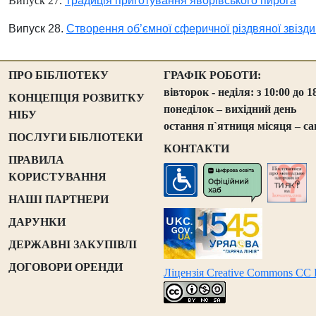
Випуск 27.
Традиція приготування яворівського пирога
Випуск 28.
Створення об’ємної сферичної різдвяної звізд
ПРО БІБЛІОТЕКУ
ГРАФІК РОБОТИ:
вівторок - неділя: з 10:00 до 1
КОНЦЕПЦІЯ РОЗВИТКУ
понеділок – вихідний день
НІБУ
остання п`ятниця місяця – са
ПОСЛУГИ БІБЛІОТЕКИ
КОНТАКТИ
ПРАВИЛА
КОРИСТУВАННЯ
НАШІ ПАРТНЕРИ
ДАРУНКИ
ДЕРЖАВНІ ЗАКУПІВЛІ
ДОГОВОРИ ОРЕНДИ
Ліцензія Creative Commons CC