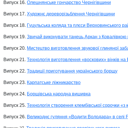
Випуск 16.
Олешнянське гончарство Чернігівщини
Випуск 17.
Художнє дереворізьблення Чернігівщини
Випуск 18.
Гуцульська коляда та плєси Верховинського рай
Випуск 19.
Звичай виконувати танець Аркан з Ковалівкою
Випуск 20.
Мистецтво виготовлення звукової глиняної заб
Випуск 21.
Технологія виготовлення «воскових» вінків на 
Випуск 22.
Традиції приготування українського борщу
Випуск 23.
Карпатське ліжникарство
Випуск 24.
Борщівська народна вишивка
Випуск 25.
Технологія створення клембівської сорочки «з 
Випуск 26.
Великоднє гуляння «Водити Володара» в селі Р