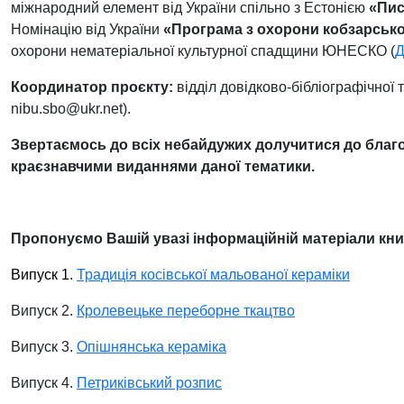
міжнародний елемент від України спільно з Естонією
«Пис
Номінацію від України
«Програма з охорони кобзарсько
охорони нематеріальної культурної спадщини ЮНЕСКО (
Д
Координатор проєкту:
відділ довідково-бібліографічної
nibu.sbo@ukr.net).
Звертаємось до всіх небайдужих долучитися до благо
краєзнавчими виданнями даної тематики.
Пропонуємо Вашій увазі інформаційній матеріали кн
Випуск 1.
Традиція косівської мальованої кераміки
Випуск 2.
Кролевецьке переборне ткацтво
Випуск 3.
Опішнянська кераміка
Випуск 4.
Петриківський розпис