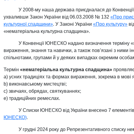
У 2008-му наша держава приєдналася до Конвенці
ухваливши Закон України від 06.03.2008 № 132
«Про приє
культурної спадщини»
. У Законі України
«Про культуру»
ві
«нематеріальна культурна спадщина».
У Конвенції ЮНЕСКО надано визначення терміну «н
вираження, знання та навички, а також пов’язані з ними ін
спільнотами, групами й у деяких випадках окремим особам
Термін
«нематеріальна культурна спадщина»
проявляєт
a) усних традиціях та формах вираження, зокрема в мові я
b) виконавському мистецтві;
c) звичаях, обрядах, святкуваннях;
e) традиційних ремеслах.
У Списки ЮНЕСКО від України внесено 7 елементів
ЮНЕСКО)
.
У грудні 2024 року до Репрезентативного списку н