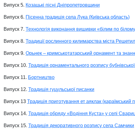
Випуск 5.
Козацькі пісні Дніпропетровщини
Випуск 6.
Пісенна традиція села Лука (Київська область)
Випуск 7.
Технологія виконання вишивки «білим по білому
Випуск 8.
Традиції рослинного килимарства міста Решетил
Випуск 9.
Орьнек – кримськотатарський орнамент та знанн
Випуск 10.
Традиція орнаментального розпису бубнівської
Випуск 11.
Бортництво
Випуск 12.
Традиція гуцульської писанки
Випуск 13
Традиція приготування ет аяклак (караїмський п
Випуск 14.
Традиція обряду «Водіння Куста» у селі Свари
Випуск 15.
Традиція декоративного розпису села Самчики