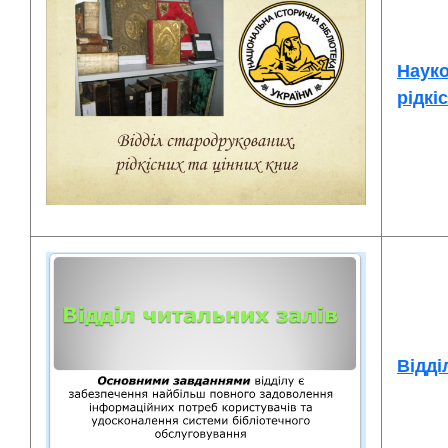
Науко
рідкі
Відді