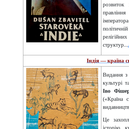
розвиток 
правління
імператор
політичні
релігійни
структур...
Індія — країна 
Видання з
культурі т
Іво Фіше
(«Країна 
видавництв
Це захопл
історію, к