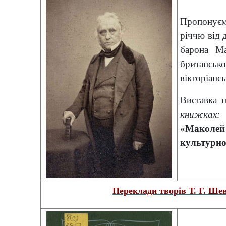
Пропонуємо
річчю від
барона М
британсько
вікторіансь
Виставка 
книжках:
«Маколей
культурн
Переклади творів Т. Г. Шев