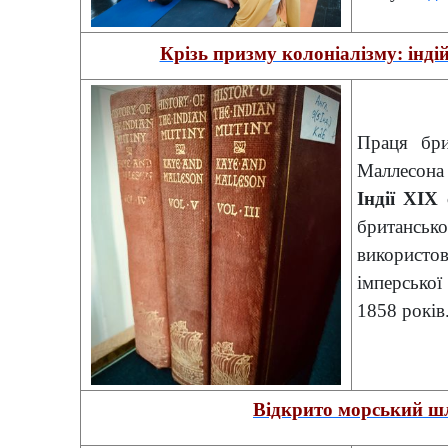
Крізь призму колоніалізму: інді
Праця бри
Маллесона
Індії ХІХ 
британсь
використо
імперської
1858 років.
Відкрито морський шл