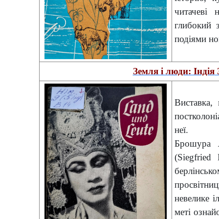
читачеві 
глибокий 
подіями нов
Земля і люди: Індія
Виставка, 
постколоні
неї.
Брошура
(Siegfrie
берлінсь
просвітни
невелике і
меті ознай