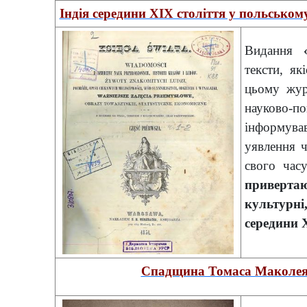
Індія середини XIX століття у польськом
Видання
тексти, як
цьому жур
науково-п
інформува
уявлення ч
свого час
привертаю
культурні,
середини 
Спадщина Томаса Маколея: 