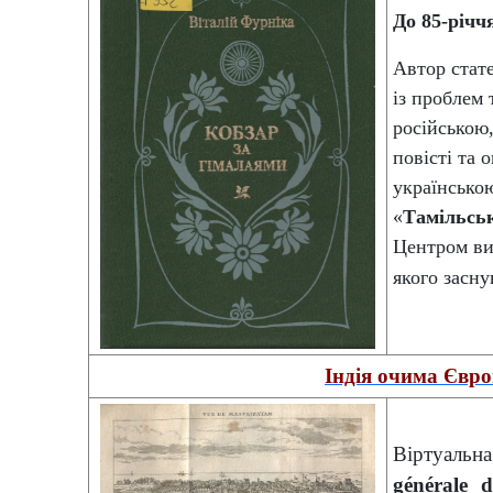
До 85-річч
Автор стате
із проблем 
російською
повісті та 
українсько
«
Тамільськ
Центром ви
якого засну
Індія очима Євро
Віртуальн
générale d