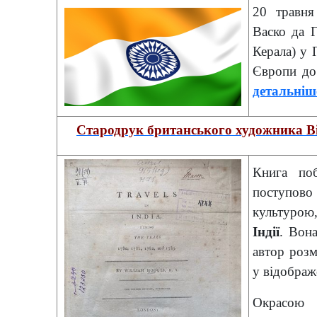
20 травня
Васко да Г
Керала) у 
Європи до
детальніш
Стародрук британського художника Віл
Книга поб
поступово
культурою,
Індії
. Вона
автор розм
у відображ
Окрасою 