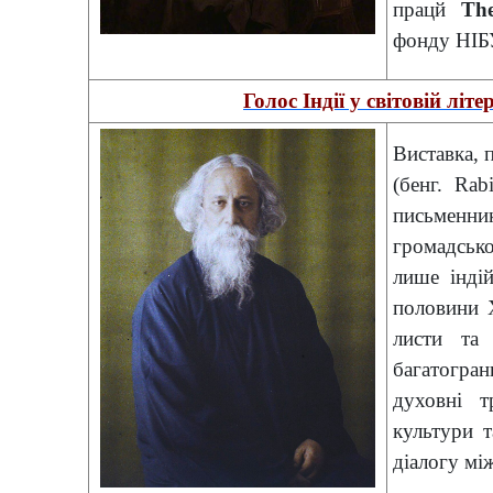
працй
The
фонду НІБУ
Голос Індії у світовій літ
Виставка, 
(бенг. Rab
письменн
громадсько
лише індій
половини Х
листи та
багатогра
духовні т
культури т
діалогу мі