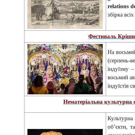
relations 
збірка всіх
Фестиваль Кріш
На восьмий
(серпень-в
індуїзму –
восьмий ав
індуїстів св
Нематеріальна культурна
Культурна 
об’єкти, т