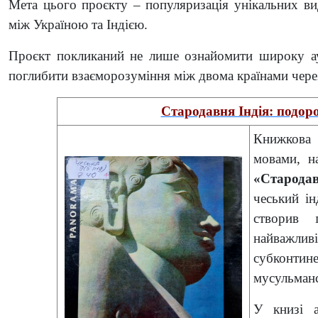
Мета цього проєкту – популяризація унікальних ви
між Україною та Індією.
Проєкт покликаний не лише ознайомити широку ауд
поглибити взаєморозуміння між двома країнами через
Стародавня Індія: подоро
Книжкова 
мовами, н
«Стародав
чеський ін
створив 
найважлив
субконтин
мусульман
У книзі а