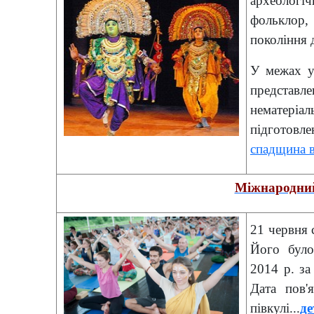
археологічн
фольклор
покоління 
У межах ук
представл
нематері
підготов
спадщина 
Міжнародний
21 червня 
Його бул
2014 р. за
Дата пов'
півкулі...
де