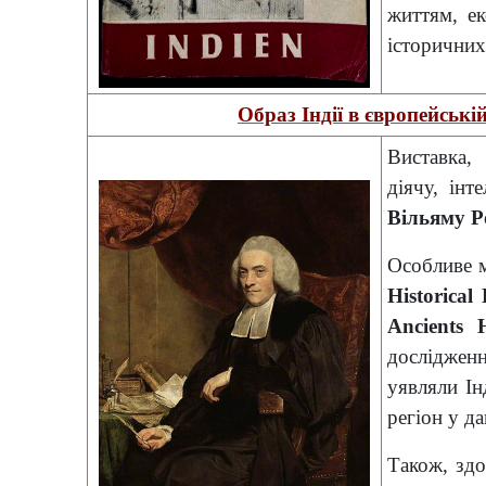
життям, ек
історичних 
Образ Індії в європейські
Виставка,
діячу, інт
Вільяму Р
Особливе м
Historical
Ancients 
дослідженн
уявляли Ін
регіон у д
Також, здо