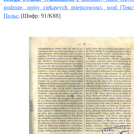
podroze, opisy ciekawych miejscowosci, wod [Текс
Польс
[Шифр: 91/K88]
.