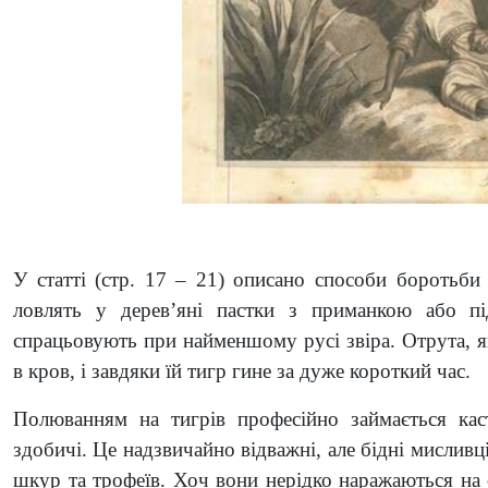
У статті (стр. 17 – 21) описано способи боротьб
ловлять у дерев’яні пастки з приманкою або пі
спрацьовують при найменшому русі звіра. Отрута, я
в кров, і завдяки їй тигр гине за дуже короткий час.
Полюванням на тигрів професійно займається кас
здобичі. Це надзвичайно відважні, але бідні мислив
шкур та трофеїв. Хоч вони нерідко наражаються на