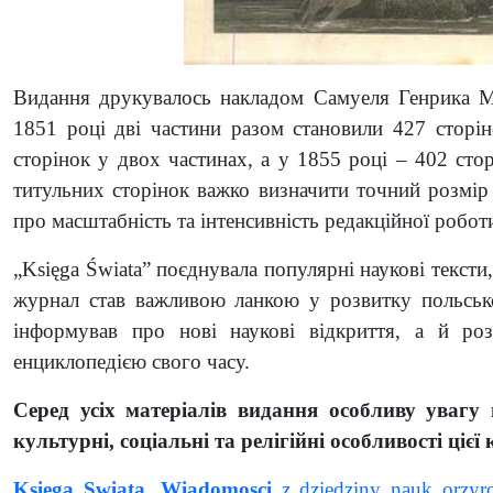
Видання друкувалось накладом Самуеля Генрика Ме
1851 році дві частини разом становили 427 сторі
сторінок у двох частинах, а у 1855 році – 402 ст
титульних сторінок важко визначити точний розмір
про масштабність та інтенсивність редакційної робот
„Księga Świata” поєднувала популярні наукові тексти,
журнал став важливою ланкою у розвитку польсько
інформував про нові наукові відкриття, а й ро
енциклопедією свого часу.
Серед усіх матеріалів видання особливу увагу 
культурні, соціальні та релігійні особливості цієї
Ksiega Swiata. Wiadomosci
z dziedziny nauk orzyro