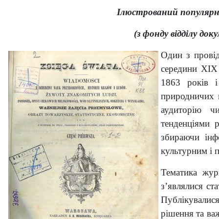
Ілюстрований популярн
(з фонду відділу до
Один з прові
середини XIX
1863 років 
природничих н
аудиторію чи
тенденціями р
збираючи інф
культурним і 
Тематика жур
з’являлися ста
Публікувалися
рішення та ва