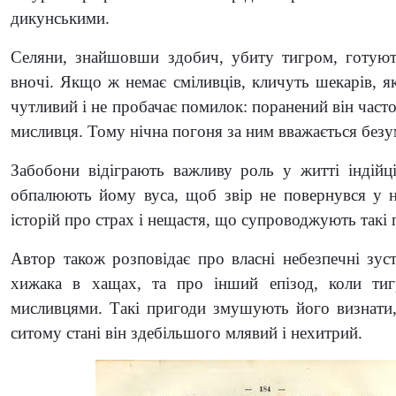
дикунськими.
Селяни, знайшовши здобич, убиту тигром, готують
вночі. Якщо ж немає сміливців, кличуть шекарів, 
чутливий і не пробачає помилок: поранений він част
мисливця. Тому нічна погоня за ним вважається безу
Забобони відіграють важливу роль у житті індійц
обпалюють йому вуса, щоб звір не повернувся у н
історій про страх і нещастя, що супроводжують такі
Автор також розповідає про власні небезпечні зус
хижака в хащах, та про інший епізод, коли тиг
мисливцями. Такі пригоди змушують його визнати,
ситому стані він здебільшого млявий і нехитрий.