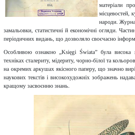
матеріали пр
місцевостей, 
народи. Журна
замальовки, статистичні й економічні огляди. Части
періодичних видань, що дозволяло своєчасно інформ
Особливою ознакою „Księgi Świata” була висока я
техніках сталериту, мідериту, чорно-білої та кольоро
на окремих аркушах якісного паперу, що значно вир
наукових текстів і високохудожніх зображень надав
кращому засвоєнню знань.