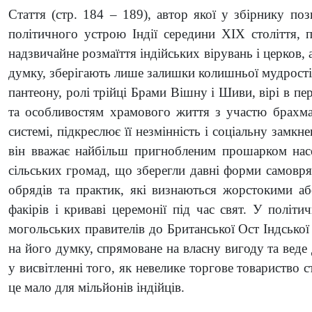
Стаття (стр. 184 – 189), автор якої у збірнику поз
політичного устрою Індії середини XIX століття, 
надзвичайне розмаїття індійських вірувань і церков, а
думку, зберігають лише залишки колишньої мудрості. 
пантеону, ролі трійці Брами Вішну і Шиви, вірі в п
та особливостям храмового життя з участю брахман
системі, підкреслює її незмінність і соціальну замкн
він вважає найбільш пригнобленим прошарком насел
сільських громад, що зберегли давні форми самовряд
обрядів та практик, які визнаються жорстокими аб
факірів і криваві церемонії під час свят. У політи
могольських правителів до Британської Ост Індської 
на його думку, спрямоване на власну вигоду та веде 
у висвітленні того, як невелике торгове товариство 
це мало для мільйонів індійців.