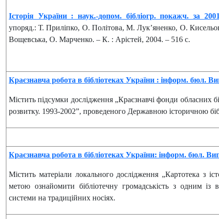
Історія України : наук.-допом. бібліогр. покажч. за 200
упоряд.: Т. Приліпко, О. Політова, М. Лук’яненко, О. Кисельо
Вощевська, О. Марченко. – К. : Арістей, 2004. – 516 с.
Краєзнавча робота в бібліотеках України : інформ. бюл. Ви
Містить підсумки дослідження „Краєзнавчі фонди обласних бі
розвитку. 1993-2002”, проведеного Державною історичною біб
Краєзнавча робота в бібліотеках України: інформ. бюл. Вип
Містить матеріали локального дослідження „Картотека з істо
метою ознайомити бібліотечну громадськість з одним із 
системи на традиційних носіях.