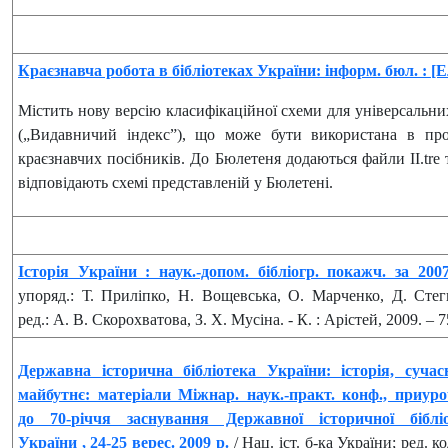
Краєзнавча робота в бібліотеках України: інформ. бюл. : [
Містить нову версію класифікаційної схеми для універсальних
(„Видавничий індекс”), що може бути використана в про
краєзнавчих посібників. До Бюлетеня додаються файли II.tre 
відповідають схемі представленій у Бюлетені.
Історія України : наук.-допом. бібліогр. покажч. за 200
упоряд.: Т. Приліпко, Н. Вощевська, О. Марченко, Д. Стегн
ред.: А. В. Скорохватова, З. Х. Мусіна. - К. : Арістей, 2009. – 7
Державна історична бібліотека України: історія, сучасн
майбутнє: матеріали Міжнар. наук.-практ. конф., приуро
до 70-річчя заснування Державної історичної біблі
України , 24-25 верес. 2009 р.
/ Нац. іст. б-ка України; ред. ко