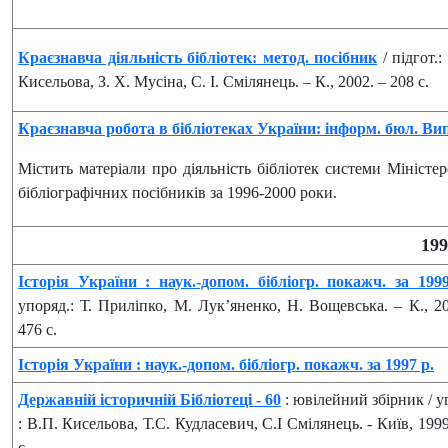
Краєзнавча діяльність бібліотек: метод. посібник
/ підгот.:
Кисельова, З. Х. Мусіна, С. І. Смілянець. – К., 2002. – 208 с.
Краєзнавча робота в бібліотеках України: інформ. бюл. Вип
Містить матеріали про діяльність бібліотек системи Міністе
бібліографічних посібників за 1996-2000 роки.
199
Історія України : наук.-допом. бібліогр. покажч. за 199
упоряд.: Т. Приліпко, М. Лук’яненко, Н. Вощевська. – К., 20
476 с.
Історія України : наук.-допом. бібліогр. покажч. за 1997 р.
Державній історичній Бібліотеці - 60
: ювілейний збірник / у
: В.П. Кисельова, Т.С. Кудласевич, С.І Смілянець. - Київ, 1999
с.