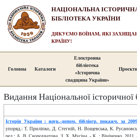
НАЦІОНАЛЬНА ІСТОРИЧН
БІБЛІОТЕКА УКРАЇНИ
ДЯКУЄМО ВОЇНАМ, ЯКІ ЗАХИЩ
КРАЇНУ!
Електронна
бібліотека
Головна
Каталоги
Проєкт
«Історична
спадщина України»
Видання Національної історичної 
Історія України : наук.-допом. бібліогр. покажч. за 200
упоряд.: Т. Приліпко, Д. Стегній, Н. Вощевська, К. Русановс
ред.: А. В. Скорохватова, З. Х. Мусіна. - К. : Вініченко, 2011.