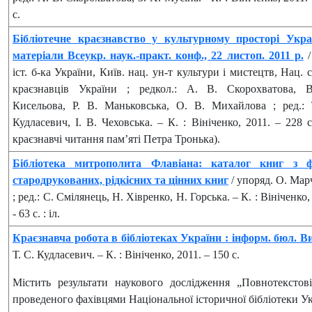
с.
Бібліотечне краєзнавство у культурному просторі Укра
матеріали Всеукр. наук.-практ. конф., 22 листоп. 2011 р.
/
іст. б-ка України, Київ. нац. ун-т культури і мистецтв, Нац. 
краєзнавців України ; редкол.: А. В. Скорохватова, 
Кисельова, Р. В. Маньковська, О. В. Михайлова ; ред.: 
Кудласевич, І. В. Чеховська. – К. : Вініченко, 2011. – 228 с
краєзнавчі читання пам’яті Петра Тронька).
Бібліотека митрополита Флавіана: каталог книг з 
стародрукованих, рідкісних та цінних книг
/ упоряд. О. Мар
; ред.: С. Смілянець, Н. Хівренко, Н. Горська. – К. : Вініченко,
- 63 с. : іл.
Краєзнавча робота в бібліотеках України : інформ. бюл. В
Т. С. Кудласевич. – К. : Вініченко, 2011. – 150 с.
Містить результати наукового дослідження „Повнотекстові
проведеного фахівцями Національної історичної бібліотеки Ук