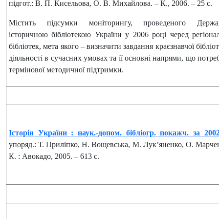
підгот.: В. П. Кисельова, О. В. Михайлова. – К., 2006. – 25 с.
Містить підсумки моніторингу, проведеного Держа
історичною бібліотекою України у 2006 році черед регіона
бібліотек, мета якого – визначити завдання краєзнавчої бібліо
діяльності в сучасних умовах та її основні напрями, що потр
термінової методичної підтримки.
Історія України : наук.-допом. бібліогр. покажч. за 200
упоряд.: Т. Приліпко, Н. Вощевська, М. Лук’яненко, О. Марче
К. : Авокадо, 2005. – 613 с.