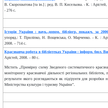
В. Скорохватова [та ін.] ; ред. В. П. Кисельова. - К. : Арістей,
- 276 с.
Історія України : наук.-допом. бібліогр. покажч. за 200
упоряд.: Т. Приліпко, Н. Вощевська, О. Марченко. - К. : Арі
2008. – 714 с.
Краєзнавча робота в бібліотеках України : інформ. бюл. Ви
Арістей, 2008. – 80 с.
Містить „Примірну схему Зведеного систематичного краєзнав
моніторингу краєзнавчої діяльності регіональних бібліотек
результати якого розглядаються як підґрунтя для розробки 
Міністерства культури і туризму України”.