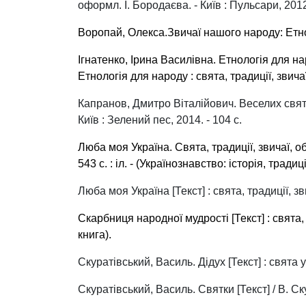
оформл. І. Бородаєва. - Київ : Пульсари, 2012. 
Воропай, Олекса
.Звичаї нашого народу: Етног
Ігнатенко, Ірина Василівна
. Етнологія для наро
Етнологія для народу : свята, традиції, звич
Капранов, Дмитро Віталійович. Веселих свят! [Т
Київ : Зелений пес, 2014. - 104 с.
Люба моя Україна.
Свята, традиції, звичаї, об
543 с. : іл. - (Українознавство: історія, тради
Люба моя Україна [Текст] : свята, традиції, з
Скарбниця народної мудрості
[Текст] : свята,
книга).
Скуратівський, Василь. Дідух [Текст] : свята ук
Скуратівський, Василь. Святки [Текст] / В. Ску