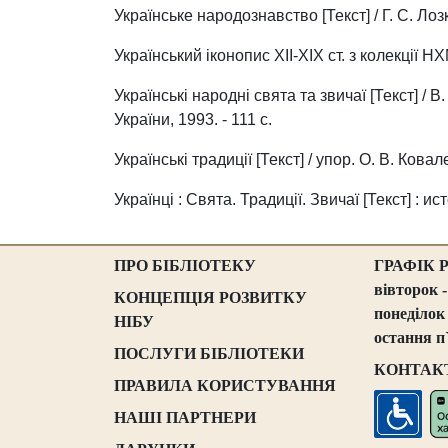
Українське народознавство [Текст] / Г. С. Лозко
Український іконопис ХІІ-ХІХ ст. з колекції Н
Українські народні свята та звичаї [Текст] / 
України, 1993. - 111 с.
Українські традиції [Текст] / упор. О. В. Ковале
Українці : Свята. Традиції. Звичаї [Текст] : и
ПРО БІБЛІОТЕКУ
ГРАФІК 
вівторок -
КОНЦЕПЦІЯ РОЗВИТКУ
понеділок
НІБУ
остання п
ПОСЛУГИ БІБЛІОТЕКИ
КОНТАК
ПРАВИЛА КОРИСТУВАННЯ
НАШІ ПАРТНЕРИ