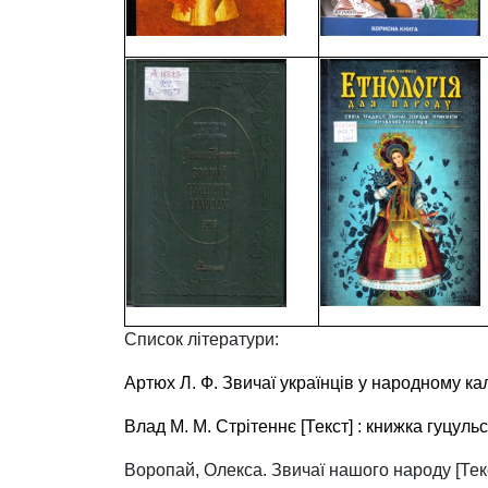
Список літератури:
Артюх
Л
.
Ф
.
Звичаї українців у народному кален
Влад М. М
. Стрітеннє [Текст] : книжка гуцульс
Воропай, Олекса. Звичаї нашого народу [Текс