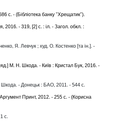
686 с. - (Бібліотека банку "Хрещатик").
2016. - 319, [2] с. : іл. - Загол. обкл. :
ко, Я. Левчук ; худ. О. Костенко [та ін.]. -
д.] М. Н. Шкода. - Київ : Кристал Бук, 2016. -
 Шкода. - Донецьк : БАО, 2011. - 544 с.
 : Аргумент Принт, 2012. - 255 с. - (Корисна
1 с.