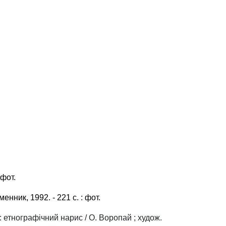
 фот.
менник, 1992. - 221 с. : фот.
 етнографічний нарис / О. Воропай ; худож.