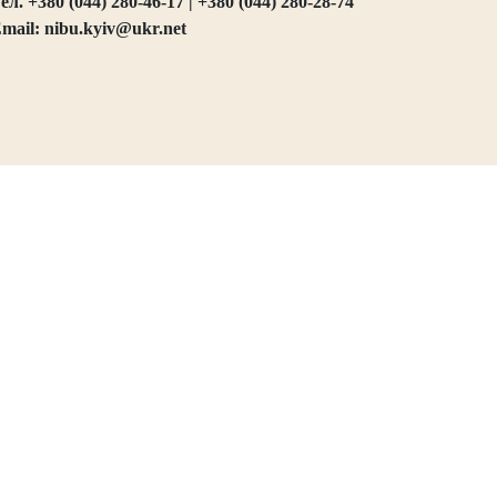
ел. +380 (044) 280-46-17 | +380 (044) 280-28-74
mail: nibu.kyiv@ukr.net