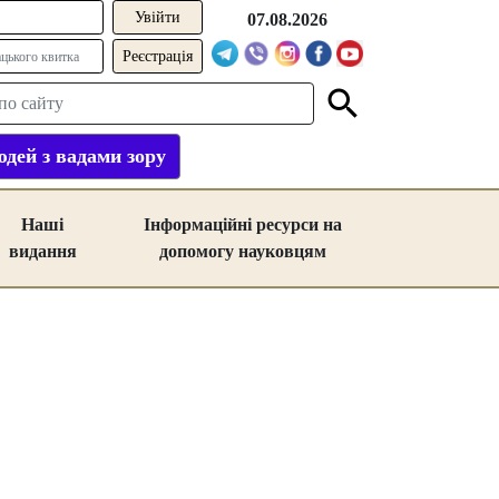
07.08.2026
Реєстрація
дей з вадами зору
Наші
Інформаційні ресурси на
видання
допомогу науковцям