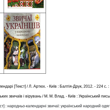
дарі [Текст] / Л. Артюх. - Київ : Балтія-Друк, 2012. - 224 с. :
ьких звичаїв і вірувань / М. М. Влад. - Київ : Український пись
т] : народньо-календарні звичаї: український народний одяг: