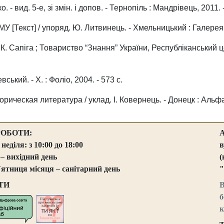
. - вид. 5-е, зі змін. і допов. - Тернопіль : Мандрівець, 2011. 
ХМУ [Текст] / упоряд. Ю. Литвинець. - Хмельницький : Галерея,
В. К. Сапіга ; Товариство “Знання” України, Республіканський ц
вський. - Х. : Фоліо, 2004. - 573 с.
сторическая литература / уклад. І. Ковернець. - Донецк : Альфа
РОБОТИ:
 неділя: з 10:00 до 18:00
в
 – вихідний день
(
`ятниця місяця – санітарний день
"
ТИ
В
б
к