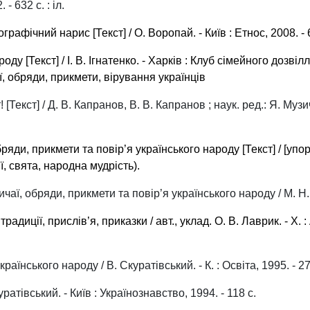
- 632 с. : іл.
рафічний нарис [Текст] / О. Воропай. - Київ : Етнос, 2008. - 
ду [Текст] / І. В. Ігнатенко. - Харків : Клуб сімейного дозвілля, 
аї, обряди, прикмети, вірування українців
екст] / Д. В. Капранов, В. В. Капранов ; наук. ред.: Я. Музичен
ряди, прикмети та повір’я українського народу [Текст] / [упоря
ції, свята, народна мудрість).
вичаї, обряди, прикмети та повір’я українського народу / М. Н.
 традиції, прислів’я, приказки / авт., уклад. О. В. Лаврик. - Х.
раїнського народу / В. Скуратівський. - К. : Освіта, 1995. - 27
ратівський. - Київ : Українознавство, 1994. - 118 с.