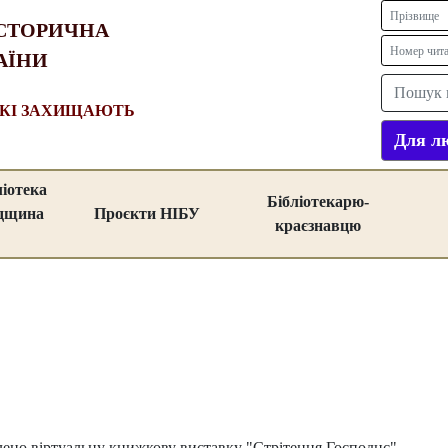
СТОРИЧНА
АЇНИ
ЯКІ ЗАХИЩАЮТЬ
Для лю
ліотека
Бібліотекарю-
адщина
Проєкти НІБУ
краєзнавцю
лено віртуальну книжкову виставку "Стрітення Господнє"