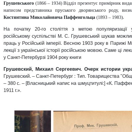
Грушевського
(1866 – 1934) Відділ презентує примірник вид
написом представника пруського дворянського роду, визна
Костянтина Миколайовича Паффенгольца
(1893 – 1983).
На початку 20-го століття з метою популяризації 
російському суспільстві М. С. Грушевський шукав можливо
праць у Російській імперії. Весною 1903 року в Парижі 
лекції з української історії російською мовою. Саме ці ле
у Санкт-Петербурзі 1904 року книги
Грушевский, Михаил Сергеевич. Очерк истории укр
Грушевский. – Санкт-Петербург : Тип. Товарищества "Общ
– 380 с. – [Власницький напис на шмуцтитулі:] «К. Паффе
1911 г.».