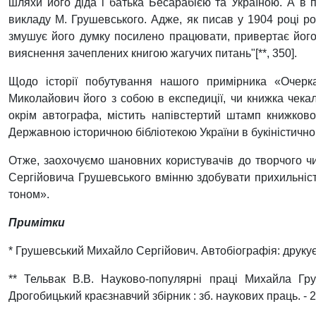
шляхи його діда і батька Бесарабією та Україною. А в п
викладу М. Грушевського. Адже, як писав у 1904 році ро
змушує його думку посилено працювати, привертає його у
вияснення зачеплених книгою жагучих питань"[**, 350].
Щодо історії побутування нашого примірника «Очерк
Миколайович його з собою в експедиції, чи книжка чека
окрім автографа, містить напівстертий штамп книжков
Державною історичною бібліотекою України в букіністичном
Отже, заохочуємо шановних користувачів до творчого ч
Сергійовича Грушевського вмінню здобувати прихильніст
тоном».
Примітки
* Грушевський Михайло Сергійович. Автобіографія: друкуєть
** Тельвак В.В. Науково-популярні праці Михайла Груш
Дрогобицький краєзнавчий збірник : зб. наукових праць. - 20