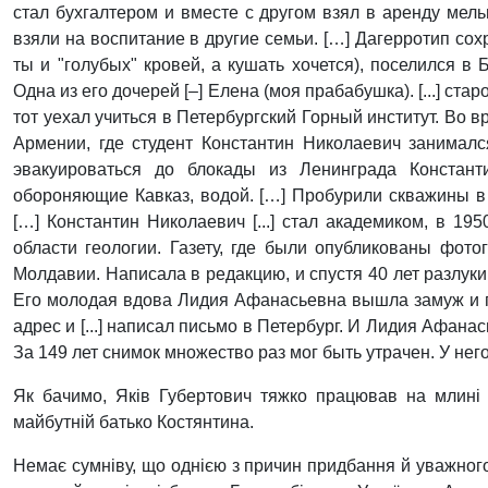
стал бухгалтером и вместе с другом взял в аренду мельни
взяли на воспитание в другие семьи. […] Дагерротип сох
ты и "голубых" кровей, а кушать хочется), поселился в
Одна из его дочерей [–] Елена (моя прабабушка). [...] ста
тот уехал учиться в Петербургский Горный институт. Во 
Армении, где студент Константин Николаевич занималс
эвакуироваться до блокады из Ленинграда Констант
обороняющие Кавказ, водой. […] Пробурили скважины в
[…] Константин Николаевич [...] стал академиком, в 195
области геологии. Газету, где были опубликованы фот
Молдавии. Написала в редакцию, и спустя 40 лет разлуки
Его молодая вдова Лидия Афанасьевна вышла замуж и пер
адрес и [...] написал письмо в Петербург. И Лидия Афанась
За 149 лет снимок множество раз мог быть утрачен. У него
Як бачимо, Яків Губертович тяжко працював на млині п
майбутній батько Костянтина.
Немає сумніву, що однією з причин придбання й уважного