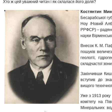
Хто ж цей уважний читач і як склалася його доля?
Костянтин Ми
Бесарабської гу
Ноу /Новий Алб
РРФСР) – радянс
науки Вірменськ
Внесок К. М. Па
пошуків величез
геології, гідро
складчастої зони
Закінчивши Киш
вступив до зна
вищого технічног
Уже з 1913 року
комітету на Пів
Мінеральних во