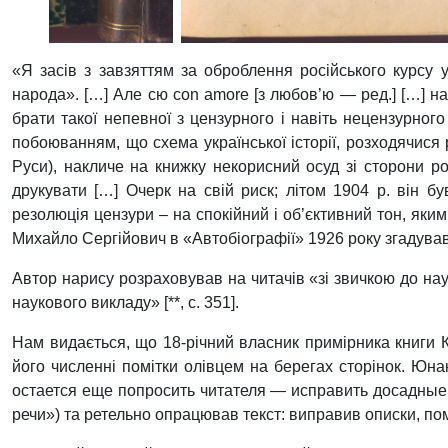
«Я засів з завзяттям за оброблення російського курсу у
народа». […] Але сю con amore [з любов’ю — ред.] […] на
брати такої непевної з цензурного і навіть нецензурног
побоюванням, що схема української історії, розходячися 
Руси), накличе на книжку некорисний осуд зі сторони ро
друкувати […] Очерк на свій риск; літом 1904 р. він бу
резолюція цензури – на спокійний і об’єктивний тон, яким 
Михайло Сергійович в «Автобіографії» 1926 року згадував
Автор нарису розраховував на читачів «зі звичкою до наук
наукового викладу» [**, с. 351].
Нам видається, що 18-річний власник примірника книги 
його численні помітки олівцем на берегах сторінок. Юна
остается еще попросить читателя — исправить досадные 
речи») та ретельно опрацював текст: виправив описки, помил