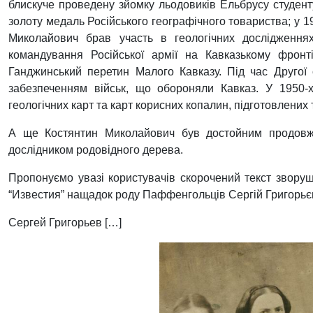
блискуче проведену зйомку льодовиків Ельбрусу студент
золоту медаль Російського географічного товариства; у 1
Миколайович брав участь в геологічних дослідженнях
командування Російської армії на Кавказькому фронт
Ганджинський перетин Малого Кавказу. Під час Другої 
забезпеченням військ, що обороняли Кавказ. У 1950
геологічних карт та карт корисних копалин, підготовлених
А ще Костянтин Миколайович був достойним продовжу
дослідником родовідного дерева.
Пропонуємо увазі користувачів скорочений текст зворушл
“Известия” нащадок роду Паффенгольців Сергій Григорьє
Сергей Григорьев […]