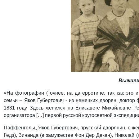
Выживш
«На фотографии (точнее, на дагерротипе, так как это 
семьи – Яков Губертович - из немецких дворян, докто
1831 году. Здесь женился на Елисавете Михайловне Реза
организатора […] первой русской кругосветной экспедици
Паффенгольц Яков Губертович, прусский дворянин, с же
Гедэ), Зинаида (в замужестве Фон Дер Декен), Николай 