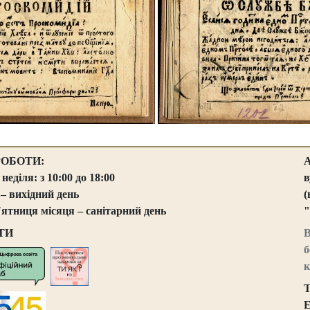
РОБОТИ:
 неділя: з 10:00 до 18:00
в
 – вихідний день
(
`ятниця місяця – санітарний день
"
ТИ
В
б
к
Т
E