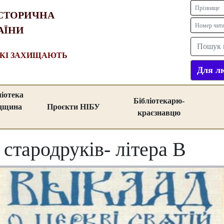
СТОРИЧНА
АЇНИ
ЯКІ ЗАХИЩАЮТЬ
Для лю
ліотека
Бібліотекарю-
адщина
Проєкти НІБУ
краєзнавцю
 стародруків- літера В