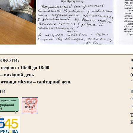
РОБОТИ:
 неділя: з 10:00 до 18:00
в
 – вихідний день
(
`ятниця місяця – санітарний день
"
ТИ
В
б
к
Т
E