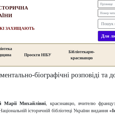
СТОРИЧНА
АЇНИ
ЯКІ ЗАХИЩАЮТЬ
Для лю
ліотека
Бібліотекарю-
адщина
Проєкти НІБУ
краєзнавцю
ументально-біографічні розповіді та 
й Марії Михайлівні
, краєзнавцю, вчителю француз
Національній історичній бібліотеці України видання
«І