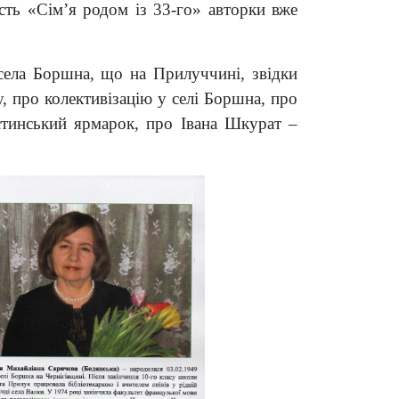
сть «Сім’я родом із 33-го» авторки вже
села Боршна, що на Прилуччині, звідки
, про колективізацію у селі Боршна, про
стинський ярмарок, про Івана Шкурат –