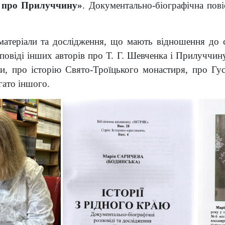
ня про Прилуччину»
. Документально-біографічна пові
 матеріали та дослідження, що мають відношення до 
овіді інших авторів про Т. Г. Шевченка і Прилуччину
ки, про історію Свято-Троїцького монастиря, про Гу
ато іншого.