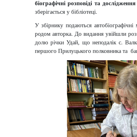
біографічні розповіді та досліджен
зберігається у бібліотеці.
У збірнику подаються автобіографічні
родом авторка. До видання увійшли розп
долю річки Удай, що неподалік с. Вал
першого Прилуцького полковника та баг