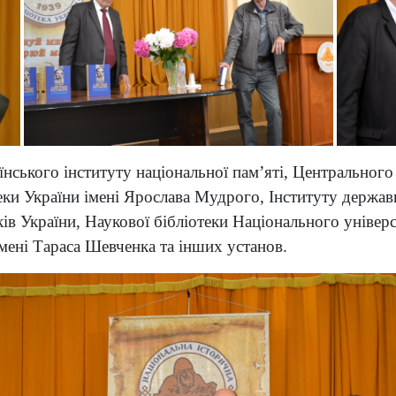
їнського інституту національної пам’яті, Центрального
теки України імені Ярослава Мудрого, Інституту держав
ків України, Наукової бібліотеки Національного уніве
мені Тараса Шевченка та інших установ.