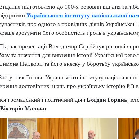
Видання підготовлено до
100-х роковин від дня загиб
підтримки
Українського інституту національної пам
сучасників про одного з провідних діячів Української
краще зрозуміти його особистість і роль в українсько
Під час презентації Володимир Сергійчук розповів пр
базу та значення для вивчення історії Української рево
Симона Петлюри та його внеску у боротьбу українськог
Заступник Голови Українського інституту національної
ирення достовірних знань про українську історію й її в
ися громадський і політичний діяч
Богдан Горинь
, іс
Вікторія Малько
.