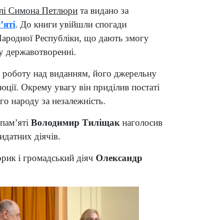
елі Симона Петлюри
та видано за
’яті
. До книги увійшли спогади
 Народної Республіки, що дають змогу
му державотворенні.
о роботу над виданням, його джерельну
люції. Окрему увагу він приділив постаті
о народу за незалежність.
 пам’яті
Володимир Тиліщак
наголосив
идатних діячів.
торик і громадський діяч
Олександр