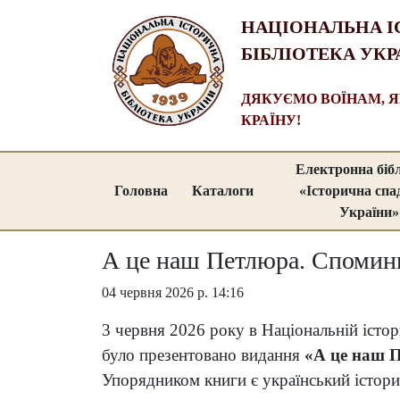
НАЦІОНАЛЬНА І
БІБЛІОТЕКА УКР
ДЯКУЄМО ВОЇНАМ, 
КРАЇНУ!
Електронна біб
Головна
Каталоги
«Історична сп
України»
А це наш Петлюра. Спомини
04 червня 2026 р. 14:16
3 червня 2026 року в Національній істор
було презентовано видання
«А це наш П
Упорядником книги є український істор