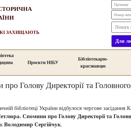
СТОРИЧНА
АЇНИ
ЯКІ ЗАХИЩАЮТЬ
Для лю
ліотека
Бібліотекарю-
адщина
Проєкти НІБУ
краєзнавцю
 про Голову Директорії та Головног
ичній бібліотеці України відбулося чергове засідання К
етлюра. Спомини про Голову Директорії та Голов
ик
Володимир Сергійчук
.