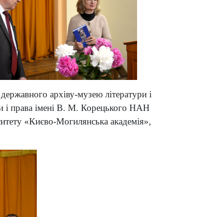
 державного архіву-музею літератури і
и і права імені В. М. Корецького НАН
рситету «Києво-Могилянська академія»,