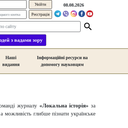
08.08.2026
Реєстрація
дей з вадами зору
Наші
Інформаційні ресурси на
видання
допомогу науковцям
команді журналу
«Локальна історія»
за
а можливість глибше пізнати українське