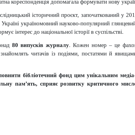
ватна кореспонденція допомагала формувати нову украї
слідницький історичний проєкт, започаткований у 20
Україні україномовний науково-популярний глянцевий
мує інтерес до національної історії в суспільстві.
понад
80 випусків журналу
. Кожен номер – це фахово
і знайомлять читачів із подіями, постатями й явищ
повнити бібліотечний фонд цим унікальним медіа
нальну пам’ять, сприяє розвитку критичного мисл