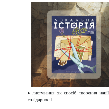
▸
листування як спосіб творення наці
солідарності.