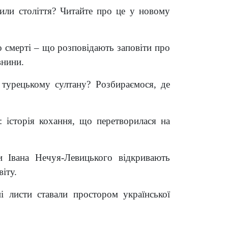
жили століття? Читайте про це у новому
 смерті – що розповідають заповіти про
внини.
 турецькому султану? Розбираємося, де
 історія кохання, що перетворилася на
и Івана Нечуя-Левицького відкривають
іту.
і листи ставали простором української