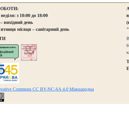
РОБОТИ:
 неділя: з 10:00 до 18:00
в
 – вихідний день
(
`ятниця місяця – санітарний день
"
ТИ
В
б
к
Т
E
Creative Commons CC BY-NC-SA 4.0 Міжнародна