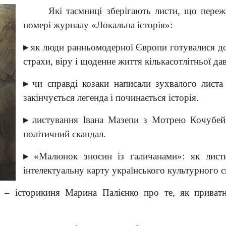
Які таємниці зберігають листи, що пере
номері журналу «Локальна історія»:
▸
як люди ранньомодерної Європи готувалися до
страхи, віру і щоденне життя кількасотлітньої да
▸
чи справді козаки написали зухвалого листа
закінчується легенда і починається історія.
▸
листування Івана Мазепи з Мотрею Кочубей:
політичний скандал.
▸
«Малюнок зносин із галичанами»: як лист
інтелектуальну карту українського культурного св
ї – історикиня Марина Палієнко про те, як приватн