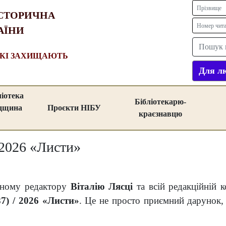
СТОРИЧНА
АЇНИ
ЯКІ ЗАХИЩАЮТЬ
Для лю
ліотека
Бібліотекарю-
адщина
Проєкти НІБУ
краєзнавцю
 2026 «Листи»
вному редактору
Віталію Лясці
та всій редакційній 
7) / 2026 «Листи»
. Це не просто приємний дарунок, 