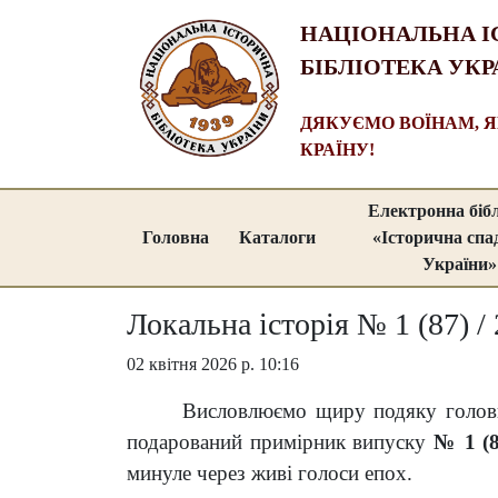
НАЦІОНАЛЬНА І
БІБЛІОТЕКА УКР
ДЯКУЄМО ВОЇНАМ, 
КРАЇНУ!
Електронна біб
Головна
Каталоги
«Історична сп
України»
Локальна історія № 1 (87) /
02 квітня 2026 р. 10:16
Висловлюємо щиру подяку голо
подарований примірник випуску
№ 1 (8
минуле через живі голоси епох.