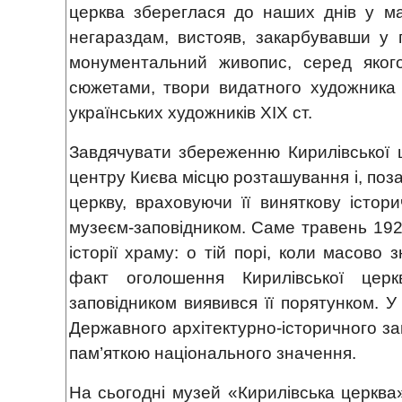
церква збереглася до наших днів у ма
негараздам, вистояв, закарбувавши у па
монументальний живопис, серед яког
сюжетами, твори видатного художник
українських художників ХІХ ст.
Завдячувати збереженню Кирилівської ц
центру Києва місцю розташування і, поза
церкву, враховуючи її виняткову істор
музеєм-заповідником. Саме травень 192
історії храму: о тій порі, коли масово
факт оголошення Кирилівської церк
заповідником виявився її порятунком. У
Державного архітектурно-історичного за
пам’яткою національного значення.
На сьогодні музей «Кирилівська церква