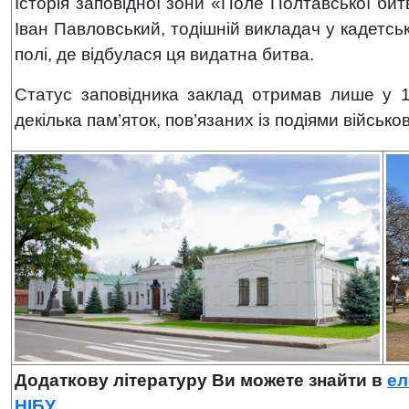
Історія заповідної зони «Поле Полтавської би
Іван Павловський, тодішній викладач у кадетськ
полі, де відбулася ця видатна битва.
Статус заповідника заклад отримав лише у 1
декілька пам’яток, пов’язаних із подіями військо
Додаткову літературу
Ви можете знайти в
ел
НІБУ
.