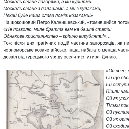
Москаль стане лагорями, а ми курінями.
Москаль стане з палашами, а ми з кулаками,
Нехай буде наша слава поміж козаками!»
На щокошовий Петро Калнишевський, «томившийся потом 
«Не позволю, миле браття вам на башті стати:
Однакове християнство – грішно вигубляти!»…
Тож після цих трагічних подій частина запорожців, як п
чорноморське козаче військо, інша, набагато менша частин
дозвіл від турецького уряду оселитися у гирлі Дунаю.
«Ой чого, 
Ой що обс
Ей оступил
Пішли наші
Ой як утік
Тільки по
Ой пустил
Ой як огл
Ой сходили