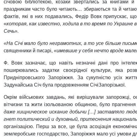
січовою бібліотекою, козаки звертались за книгами й
праздникам часто було читають… збираються та й читають
фактів, які в них подавались, Федір Вовк припускає, що
«
которая, как известно, ходила в то время по Украине 
Сечь».
«На Січі мало було неграмотних, а то усе більше письм
священники й писарі,
«имевшие у себя не
ч
то
вроде мале
Ф. Вовк зазначає, що навіть незначні дані про інтеле
поширювались задатки своєрідної культури, яка розв
Придніпровського Запоріжжя. За сукупністю усіх жит
Задунайська Січ була продовженням СічіЗапорізької.
Окрім військових завдань, які вирішували запорожці, 
вітчизни та жити ізольованою общиною, було прагнення
даже хищническое искание добычи […] заставляло люде
гнет политический и духовный, притеснения национальн
організацією. Перш за все, це була асоціація економічн
землеробське господарство, Запоріжжя мало усі умови дл