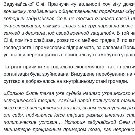
Задунайської Січі. Прагнучи «у вольності хоч віку до
гонимому тогдашними общественными порядками «
бу
который задунайская Сечь не только считала своей н
существования, помимо этого она группировала возле
землей и держала под своей военной защитой».
В той ча
Січі, помітно слабшав, р
озвиток сімейних традицій, поча
господарств і промислових підприємств, за словами Вовка
усі шанси перетворитись в оригінальну і самобутню україн
Та різні причини як соціально-економічного, так і полі
організація була зруйнована. Вимушене перебування на ч
суттєво відображалось на внутрішньому стані громади.
«Должно быть такая уже судьба нашего украинского 
исторической теории, каждый народ пользуется таки
всей своей исторической жизнью, своим культурным ра
от себя, подчиняясь for
c
e
majeure
разных внешних сти
политические условия… История задунайской Сечи 
миниатюре прекрасным примером того, как непрочно 