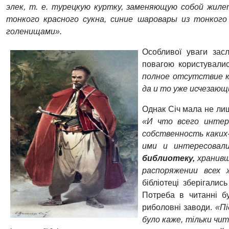
элек, т. е. турецкую куртку, заменяющую собой жиле
тонкого красного сукна, синие шаровары из тонкого
голенищами».
Особливої уваги засл
повагою користувались
полное отсутствие к
да и то уже исчезающ
Однак Січ мала не лиш
«И что всего интер
собственность каких
ими и интересовали
библиотеку,
хранивш
распоряжении всех
бібліотеці зберігалис
Потреба в читанні б
риболовні заводи.
«Пі
було каже, тільки чи