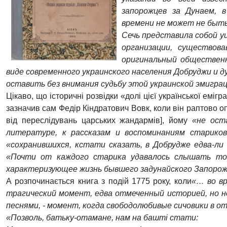
запорожцев за Дунаем, 
времени не может не быть
Сечь представила собой у
организации, существов
оригинальный общественн
виде современного украинского населения Добруджи и д
оставить без внимания судьбу этой украинской эмигра
Цікаво, що історичні розвідки «долі цієї української еміг
зазначив сам Федір Кіндратович Вовк, коли він раптово о
від переслідувань царських жандармів], йому
«не ост
литературе, к рассказам и воспоминаниям стариков
«сохранившихся, кстати сказать, в Добрудже едва-ли 
«Почти от каждого старика удавалось слышать то 
характеризующее жизнь бывшего задунайского Запорож
А розпочинається книга з подій 1775 року, коли
«… во вр
трагический момент, едва отмеченный историей, но 
песнями, - момент, когда свободолюбивые сичовики в о
«Позволь, батьку-отамане, нам на башті стати: