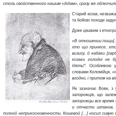
столь свойственного нашим «дідам», сразу же облегчил
Старий козак, незважаю
та бойові походи задун
Дуже цікавим з етногра
«В отношении пищи[…
хто що принесе, хто
визигу, й кабаки [гар
козаки голодні не б
їдять!”.
Особливою у
словами Коломійця
, «
вгодно, і притом на ві
Як зазначає Вовк, з 
запорожців, що залеж
запорожцы все время 
и отчасти штанов, к
полной неприкосновенности. Кошевой […] носил сивую