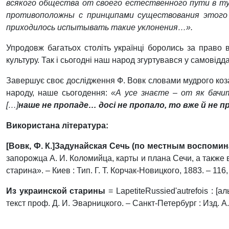
всякого общества от своего естественного пути в ту
противоположны с принципами существования этого 
приходилось испытывать такие уклонения…».
Упродовж багатьох століть українці боролись за право 
культуру. Так і сьогодні наш народ згуртувався у самовідд
Завершує своє дослідження Ф. Вовк словами мудрого коза
народу, наше сьогодення:
«А усе знаєте – от як бачите
[…]
наше не пропаде… досі не пропало, то вже й не п
Використана література:
[Вовк, Ф. К.]Задунайская Сечь (по местным воспомин
запорожца А. И. Коломийца, карты и плана Сечи, а также в
старина». – Киев : Тип. Г. Т. Корчак-Новицкого, 1883. – 116, [
Из украинской старины
= LapetiteRussied'autrefois : [
текст проф. Д. И. Эварницкого. – Санкт-Петербург : Изд. А. Ф