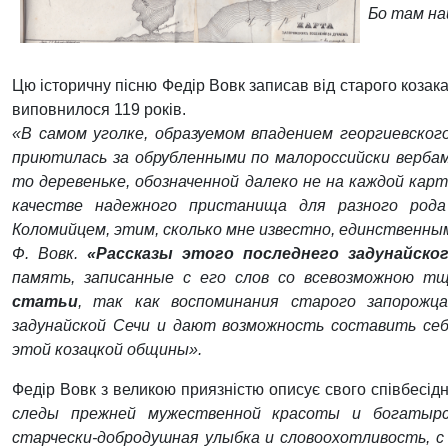
Бо там на
Цю історичну пісню Федір Вовк записав від старого козака
виповнилося 119 років.
«В самом уголке, образуемом впадением георгиевского
приютилась за обрубленными по малороссийски вербам
то деревеньке, обозначенной далеко не на каждой карт
качестве надежного пристанища для разного рода
Коломийцем, этим, сколько мне известно, единственны
Ф. Вовк.
«Рассказы этого последнего задунайско
память, записанные с его слов со всевозможною т
статьи
, так как воспоминания старого запорожц
задунайской Сечи и дают возможность составить себ
этой козацкой общины».
Федір Вовк з великою приязністю описує свого співбесід
следы прежней мужественной красоты и богатырск
старчески-добродушная улыбка и словоохотливость, с