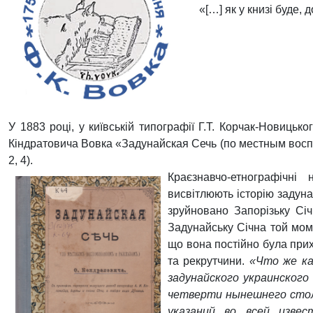
«[…]
як у книзі буде, 
У 1883 році, у київській типографії Г.Т. Корчак-Новицько
Кіндратовича Вовка «Задунайская Сечь (по местным воспо
2, 4).
Краєзнавчо-етнографічні
висвітлюють історію задунай
зруйновано Запорізьку Січ 
Задунайську Січна той мом
що вона постійно була прих
та рекрутчини.
«Что же ка
задунайского
украинского 
четверти нынешнего стол
указаний во всей изве