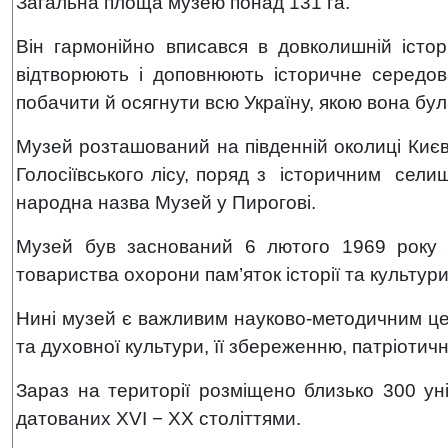
Загальна площа музею понад 131 га.
Він гармонійно вписався в довколишній іст
відтворюють і доповнюють історичне середов
побачити й осягнути всю Україну, якою вона бул
Музей розташований на південній околиці Киє
Голосіївського лісу, поряд з історичним сел
народна назва Музей у Пирогові.
Музей був заснований 6 лютого 1969 року з 
товариства охорони пам’яток історії та культури
Нині музей є важливим науково-методичним це
та духовної культури, її збереженню, патріотич
Зараз на території розміщено близько 300 ун
датованих XVI − XX століттями.