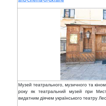
and-cinema-of-ukraine
Музей театрального, музичного та кіном
року як театральний музей при Мист
видатним діячем українського театру Ле