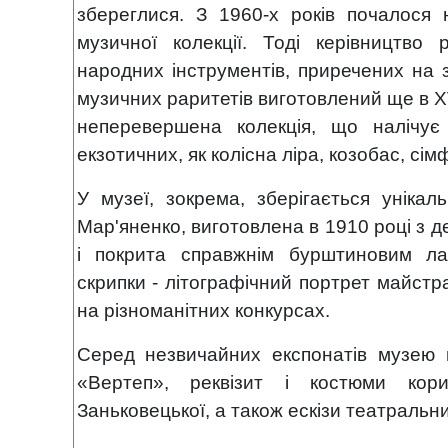
збереглися. З 1960-х років почалося
музичної колекції. Тоді керівництво
народних інструментів, приречених на 
музичних раритетів виготовлений ще в XVII
неперевершена колекція, що налічує
екзотичних, як колісна ліра, козобас, сім
У музеї, зокрема, зберігається унікал
Мар'яненко, виготовлена в 1910 році з д
і покрита справжнім бурштиновим ла
скрипки - літографічний портрет майстр
на різноманітних конкурсах.
Серед незвичайних експонатів музею в
«Вертеп», реквізит і костюми кори
Заньковецької, а також ескізи театральни