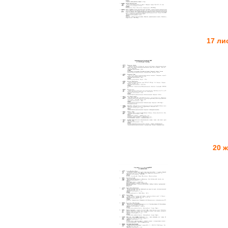
17 ли
20 ж