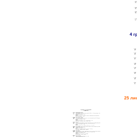
4 г
25 ли