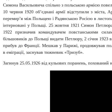
Симона Васильовича спільно з польською армією повели
10 червня 1920 об’єднані армії відступили з міста,
перемир’я між Польщею і Радянською Росією в листопа
інтерновані у Польщі. 25 жовтня 1921 Симон Петлюра
1922 призначив командувачем повстанськими сила
більшовиків до Польщі видати Петлюру, 2 січня 1923 в
прибув до Франції. Мешкав у Парижі, продовжував пол
в еміграції, заснував тижневик «Тризуб».
Загинув 25.05.1926 від кульових поранень, похований 