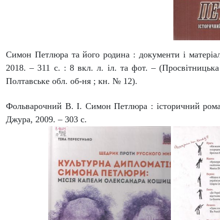
Симон Петлюра та його родина : документи і матеріал
2018. – 311 с. : 8 вкл. л. іл. та фот. – (Просвітницьк
Полтавське обл. об-ня ; кн. № 12).
Фольварочний В. І. Симон Петлюра : історичний роман.
Джура, 2009. – 303 с.