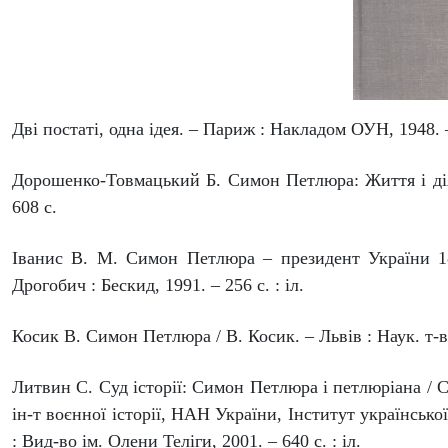
Дві постаті, одна ідея. – Париж : Накладом ОУН, 1948. –
Дорошенко-Товмацький Б. Симон Петлюра: Життя і діял
608 с.
Іванис В. М. Симон Петлюра – президент України 187
Дрогобич : Бескид, 1991. – 256 с. : іл.
Косик В. Симон Петлюра / В. Косик. – Львів : Наук. т-в
Литвин С. Суд історії: Симон Петлюра і петлюріана / С
ін-т воєнної історії, НАН України, Інститут українсько
: Вид-во ім. Олени Теліги, 2001. – 640 с. : іл.