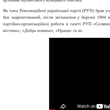
архівами Кубанського козацького війська.
Як член Революційної української партії (РУП) брав уча
був заарештований, після звільнення у березні 1904 
партійно-організаційної роботи в газеті РУП «Селян
вістник», «Добра новина», «Праця» та ін.