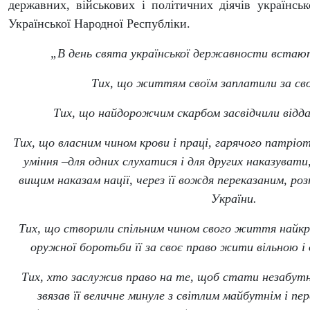
державних, військових і політичних діячів українськ
Української Народної Республіки.
„В день свята української державности встають
Тих, що життям своїм заплатили за свою
Тих, що найдорожчим скарбом засвідчили відда
Тих, що власним чином крови і праці, гарячого патріот
уміння
–
для одних слухатися і для других наказувати
вищим наказам нації, через її вождя переказаним, роз
України.
Тих, що створили спільним чином свого життя найкра
оружної боротьби її за своє право жити вільною 
Тих, хто заслужив право на те, щоб стати незабутні
звязав її величне минуле з світлим майбутнім і п