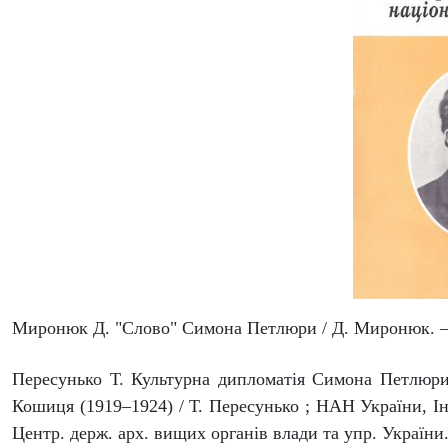
Миронюк Д. "Слово" Симона Петлюри / Д. Миронюк. – Чер
Пересунько Т. Культурна дипломатія Симона Петлюри
Кошиця (1919–1924) / Т. Пересунько ; НАН України, Ін-
Центр. держ. арх. вищих органів влади та упр. України. –