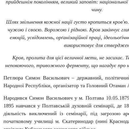
прийдешнім поколінням, великий заповіт: національно
чину.
Шлях звільнення кожної нації густо кропиться кров'
чужою і своєю. Ворожою і рідною. Кров закінчує гли
емоцій, усвідомлень, орґанізаційної праці, ідеольоґіч
використовує для ствердже
Кров, пролита для цієї величної мети, не засихає. Т
непокоючого, тривожного ферменту, що нагадує про не
Петлюра Симон Васильович – державний, політичний і
Народної Республіки, організатор та Головний Отаман 
Народився Симон Васильович у м. Полтава 10.05.1879.
1895 навчався у Полтавській духовній семінарії, де 1
діяльність виключений із семінарії, під загрозою 
початковому училищі м. Єкатеринодар (нині Краснод