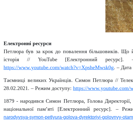
Електронні ресурси
Петлюра був за крок до повалення більшовиків. Що й
історія // YouTube [Електронний ресурс].
https://www.youtube.com/watch?v=XpsheMwsk0g
. – Дата
Таємниці великих Українців. Симон Петлюра // Телека
28.02.2021. – Режим доступу:
https://www.youtube.com
1879 - народився Симон Петлюра, Голова Директорії,
національної пам’яті [Електронний ресурс]. – Ре
narodyvsya-symon-petlyura-golova-dyrektoriyi-golovnyy-otama