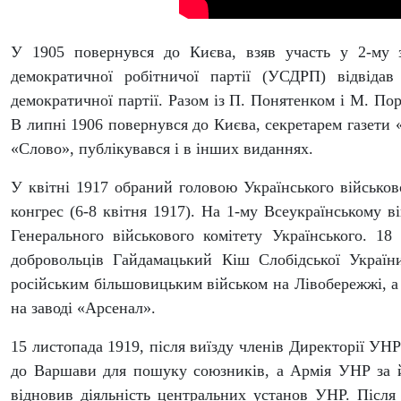
У 1905 повернувся до Києва, взяв участь у 2-му з
демократичної робітничої партії (УСДРП) відвідав 
демократичної партії. Разом із П. Понятенком і М. По
В липні 1906 повернувся до Києва, секретарем газети
«Слово», публікувався і в інших виданнях.
У квітні 1917 обраний головою Українського військов
конгрес (6-8 квітня 1917). На 1-му Всеукраїнському в
Генерального військового комітету Українського. 18
добровольців Гайдамацький Кіш Слобідської України
російським більшовицьким військом на Лівобережжі, а 
на заводі «Арсенал».
15 листопада 1919, після виїзду членів Директорії УНР
до Варшави для пошуку союзників, а Армія УНР за 
відновив діяльність центральних установ УНР. Післ