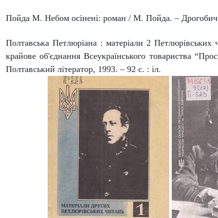
Пойда М. Небом осінені: роман / М. Пойда. – Дрогобич :
Полтавська Петлюріана : матеріали 2 Петлюрівських ч
крайове об'єднання Всеукраїнського товариства “Просв
Полтавський літератор, 1993. – 92 с. : іл.