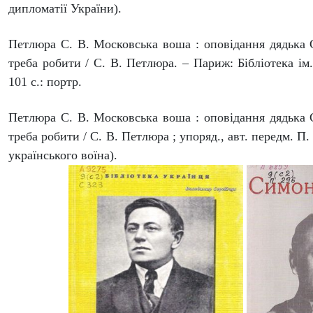
дипломатії України).
Петлюра С. В. Московська воша : оповідання дядька С
треба робити / С. В. Петлюра. – Париж: Бібліотека ім
101 с.: портр.
Петлюра С. В. Московська воша : оповідання дядька С
треба робити / С. В. Петлюра ; упоряд., авт. передм. П. 
українського воїна).