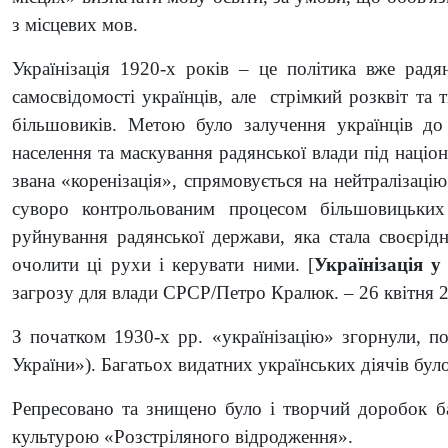
з місцевих мов.
Українізація 1920-х років – це політика вже радя
самосвідомості українців, але стрімкий розквіт та
більшовиків. Метою було залучення українців до 
населення та маскування радянської влади під націо
звана «коренізація», спрямовується на нейтралізаці
суворо контрольованим процесом більшовицьких
руйнування радянської держави, яка стала своєрід
очолити ці рухи і керувати ними. [
Українізація у
загрозу для влади СРСР/Петро Кралюк. – 26 квітня 
З початком 1930-х рр. «українізацію» згорнули, п
України»). Багатьох видатних українських діячів було
Репресовано та знищено було і творчий доробок ба
культурою «Розстріляного відродження».