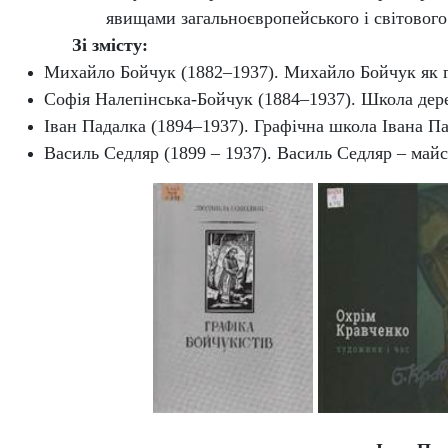
явищами загальноєвропейського і світового
Зі змісту:
Михайло Бойчук (1882–1937). Михайло Бойчук як гр
Софія Налепінська‑Бойчук (1884–1937). Школа дерев
Іван Падалка (1894–1937). Графічна школа Івана Пад
Василь Седляр (1899 – 1937). Василь Седляр – майс