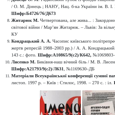
/ О. М. Дон
ець ; Н
АНУ
, Нац. б‑ка України ім. В. І. 
Шифр:
Б4726/76/Д673
Житарюк М.
Ч
етвертована, але жива... : Закордо
світової війни / Мар’ян Житарюк. – Львів: За вільну
КУ
Кондрацький А.
А.
Часопис київського політрепрес
жертв репресій 1988–2003 рр.) / А. А. Кондрацький
143 с.: фото.
Шифр:
А10865/9(с2)
/
К642
,
№1069803
Лисенко М.
Биківня-наш вічний біль / М. В. Лисенко
Шифр:А21793/9(с2)
/
Л631
,
№1169630–ДБ
Матеріали Всеукраїнської конференції сумної па
листоп. 1997 р. – Київ : Стилос, 1998. – 270 с. : іл.