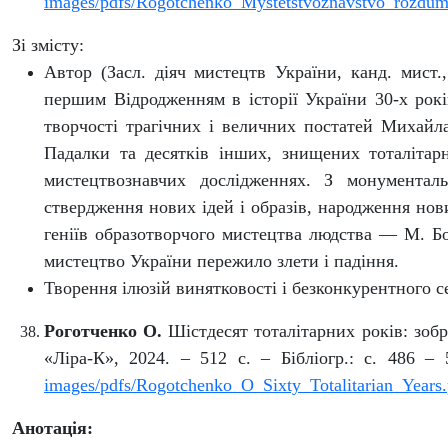
images/pdfs/Rogotchenko_Mystetstvoznavstvo_rozdum
Зі змісту:
Автор
(Засл. діяч
мистецтв України
, канд. мист.
першим Відродженням в історії України 30-х рокі
творчості трагічних і величних постатей Михайл
Падалки та десятків інших, знищених тоталітар
мистецтвознавчих дослідженнях. З монументал
ствердження нових ідей і образів, народження но
геніїв образотворчого мистецтва людства — М. Б
мистецтво України пережило злети і падіння.
Творення ілюзій винятковості і безконкурентного 
Роготченко О.
Шістдесят тоталітарних років: зоб
«Ліра-К», 2024. – 512 с.
– Бібліогр.: с. 486 – 
images/pdfs/Rogotchenko_O_Sixty_Totalitarian_Years.
Анотація: