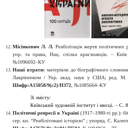
Місінкевич Л. Л.
Реабілітація жертв політичних 
упр. та права, Нац. спілка краєзнавців. – Киї
№1096692–КУ
Наші втрати:
матеріяли до біографічного словни
Лавріненком / Укр
.
а
кад
.
наук у США; ред. М.
Шифр:
А15058/9(с2)
/
Н372
,
№1085664–КУ
Зі змісту:
Київський художній інститут і мисці. – С. 8
Політичні репресії в Україні
(1917–1980-ті рр.): б
сер. кн. “Реабілітовані історією” ; упоряд.
С.
Калитк