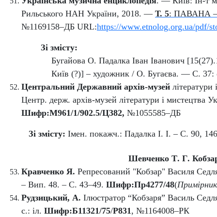
Українська музична енциклопедія
. — Київ: Ін-т 
Рильського НАН України, 2018. —
Т. 5
: ПАВАНА 
№1169158–ДБ URL:
https://www.etnolog.org.ua/pdf/s
Зі змісту:
Бугайова О.
Падалка Іван Іванович
[15(27).
Київ (?)] – художник / О. Бугаєва. — С. 37:
Центральний Державний архів-музей
літератури і
Центр. держ. архів-музей літератури і мистецтва Укр
Шифр:
М961/1/902.5/Ц382
,
№1055585–ДБ
Зі змісту:
Імен. покажч.: Падалка І. І. – С. 90, 146
Шевченко Т
.
Г
.
Кобза
Кравченко Я.
Репресований "Кобзар" Василя Седляра
– Вип. 48. – С. 43–49
.
Шифр:Пр4277/48
(
Примірник
Рудзицький, А.
Ілюстратор “Кобзаря” Василь Седля
с.: іл.
Шифр:Б11321/75
/
Р831
, №1164008–РК