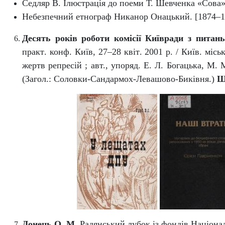
Седляр В. Ілюстрація до поеми Т. Шевченка «Сова»
Небезпечний етнограф Никанор Онацький.
[
1874–1
Десять років роботи комісії Київради з питан
практ
.
конф. Київ, 27–28 квіт
.
2001
р.
/ Київ. місь
жертв репресій ; авт., упоряд. Е. Л. Богацька, М. 
(
Загол.: Соловки
-
Сандармох
-
Левашово
-
Биківня.
)
Ш
Донець О. М
. Радянський лубок із фондів Націонал