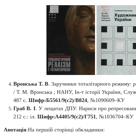
Вронська Т. В
.
Заручники тоталітарного режиму: ре
/ Т. М. Вронська ; НАНУ, Ін-т історії України, Служ
487 с.
Шифр:Б5561/9(с2)
/
В824
,
№1090609–КУ
Граб В. І
. У лещатах ДПУ. Нариси про репресованих
212 с.: іл.
Шифр:
А4405/9(с2)/Г751
, №1036704–КУ
Анотація
:На першій сторінці обкладинки: