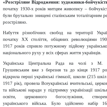
«Розстріляне Відродження: художники-бойчукіст
початку 1930-х років митцям живопису – бойчукіст
були брутально знищені сталінським тоталітарним р
розстріляно.
Набуття різнобічних свобод на території Укра
початку ХХ століття, обіцяних революціями 19
1917 років сприяло потужному підйому українськ
національного руху у всіх сферах життя українців.
Українська Центральна Рада на чолі з М. 
Грушевським вже з березня та до кінця 1917 р
відкрила перші українські гімназії, школи (215 шкіл
1917 рік), провела Всеукраїнські вчительські, церко
та військові наради у підтримку українізації шкіль
освіти, церковного богослужіння, створен
українського війська. Було здійснено набір 1