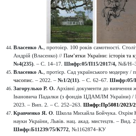
Власенко А.
,
протоієр.
100 років самотності. Стол
А
ндрій
(
Власенко
)
//
Пам’ятки України: історія та
№4(235)
. – С. 14–17
.
Шифр:
05/П15/2017/4
,
№Б/Н–
Власенко А.
, протієр.
Сад українського модерну / 
часопис
. – 2022. –
№
1/2(11)
. – С. 62–67.
Шифр:
05/
Загорулько Р. О.
Архівні документи до вивчення жи
Івановича Падалки (з фондів ЦДАМЛМ України) / Р. О
2023. – Вип. 2. – С. 252–263.
Шифр:Пр5081/2023/2
Кравченко Я. О
. Школа Михайла Бойчука. Охрім Кр
науки України, Львів. нац. акад. мистецтв. – Вид. 
Шифр:
Б11239/75/К772
, №1162874–КУ