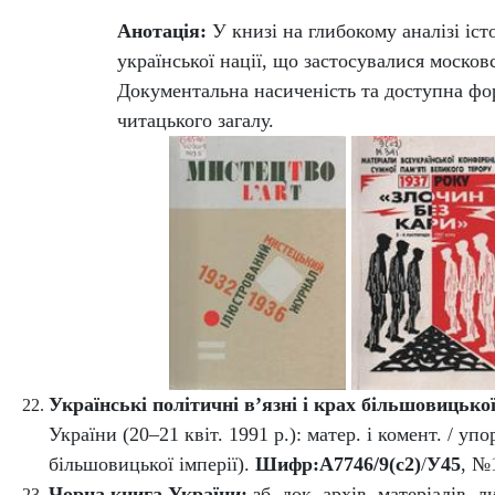
Анотація:
У книзі на глибокому аналізі і
української нації, що застосувалися моско
Документальна насиченість та доступна фо
читацького загалу.
Українські політичні в’язні і крах більшовицької
України (20–21 квіт. 1991 р.): матер. і комент. / упор
більшовицької імперії).
Шифр:А7746/9(с2)
/
У45
,
№1
Чорна книга України:
зб
.
док
.
а
рхів
.
матеріалів, ли