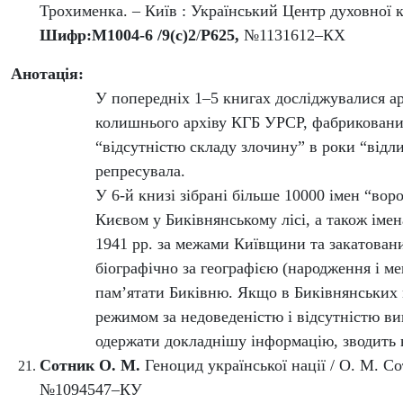
Трохименка. – Київ : Український Центр духовної ку
Шифр:М1004-6 /9(с)2
/
Р625,
№1131612–КХ
Анотація:
У попередніх 1–5 книгах досліджувалися а
колишнього архіву КГБ УРСР, фабрикованих 
“відсутністю складу злочину” в роки “відл
репресувала.
У 6-й книзі зібрані більше 10000 імен “воро
Києвом у Биківнянському лісі, а також ім
1941 рр. за межами Київщини та закатовани
біографічно за географією (народження і меш
пам’ятати Биківню. Якщо в Биківнянських м
режимом за недоведеністю і відсутністю в
одержати докладнішу інформацію, зводить в
Сотник О. М.
Геноцид української нації / О. М. Со
№1094547–КУ