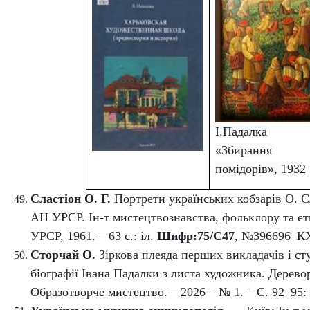
І.Падалка
«Збирання
помідорів», 1932
Сластіон О. Г.
Портрети українських кобзар
i
в О. С
АН УРСР. Ін-т мистецтвознавства, фольклору та етн
УРСР, 1961. – 63 с.: іл.
Шифр:75/С47
, №396696–К
Сторчай О.
Зіркова плеяда перших викладачів і ст
біографії Івана Падалки з листа художника. Дерево
Образотворче мистецтво. – 2026 – № 1. – С. 92–95: 