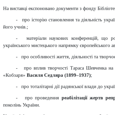
На виставці експоновано документи з фонду Бібліоте
- про історію становлення та діяльність укра
його учнів.;
- матеріали наукових конференцій, що роз
українського мистецького напрямку європейського а
- про особливості життя, діяльності та творч
- про вплив творчості Тараса Шевченка на м
«Кобзаря»
Василя Седляра
(1899–1937)
;
- про тоталітарні дії радянської влади до украї
- про проведення
реабілітації жертв ре
поколінь України.