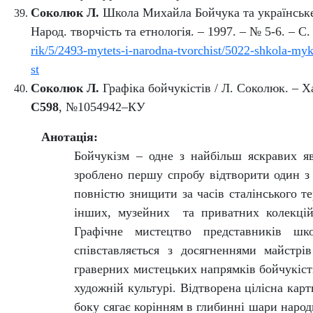
Соколюк Л.
Школа Михайла Бойчука та українське
Народ. творчість та етнологія. – 1997. – № 5-6. –
С.
rik/5/2493-mytets-i-narodna-tvorchist/5022-shkola-myk
st
Соколюк Л.
Графіка бойчукістів / Л. Соколюк. – Ха
С598
,
№1054942–КУ
Анотація:
Бойчукізм – одне з найбільш яскравих я
зроблено першу спробу відтворити один з в
повністю знищити за часів сталінського те
інших, музейних та приватних колекцій,
Графічне мистецтво представників ш
співставляється з досягненнями майстрі
граверних мистецьких напрямків бойчукістів
художній культурі. Відтворена цілісна кар
боку сягає корінням в глибинні шари народ