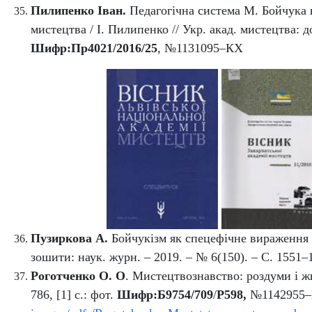
Пилипенко Іван.
Педагогічна система М. Бойчука 
мистецтва / І. Пилипенко // Укр. акад. мистецтва: до
Шифр:
Пр4021/2016/25
, №1131095–КХ
Пузиркова А.
Бойчукізм як спецефічне вираження я
зошити: наук. журн. – 2019. –
№ 6(150). – С. 1551–
Роготченко О. О
. Мистецтвознавство: роздуми і жи
786, [1] с.: фот.
Шифр:Б9754/709
/
Р598,
№1142955–