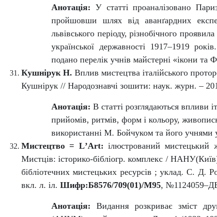
Анотація:
У статті проаналізовано Пари
пройшовши шлях від аванґардних експер
львівського періоду, різнобічного проявила
української державності 1917–1919 років
подано перелік учнів майстерні «ікони та 
Кушнірук Н.
Вплив мистецтва італійського проторе
Кушнірук // Народознавчі зошити: наук. журн. – 201
Анотація:
В статті розглядаються впливи і
прийомів, ритмів, форм і кольору, живописн
використанні М. Бойчуком та його учнями у
Мистецтво =
L
’
Art
:
ілюстрований мистецький жу
Мистців: історико-бібліогр. комплекс / НАНУ(Київ),
бібліотечних мистецьких ресурсів ; уклад. С. Д. Ро
вкл. л. іл.
Шифр:Б8576/709(01)/М95
, №1124059–Д
Анотація:
Видання розкриває зміст друк