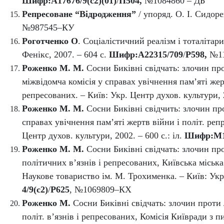
Шифр:
А17676/9(с2)(01)
/
П504
,
№1084860 – ДБ
Репресоване “Відродження”
/ упоряд. О. І. Сидоре
№987545–КУ
Роготченко О
.
Соціалістичний реалізм і тоталітариз
Фенікс, 2007. – 604 с.
Шифр:А22315/709
/
Р598,
№1
Роженко М. М.
Сосни Биківні свідчать: злочин про
міжвідомча комісія у справах увічнення пам’яті жертв
репресованих. – Київ: Укр. Центр духов. культури, 20
Роженко М. М.
Сосни Биківні свідчить: злочин про
справах увічнення пам’яті жертв війни і політ. репре
Центр духов. культури, 2002. – 600 с.: іл.
Шифр:М10
Роженко М. М.
Сосни Биківні свідчать: злочин пр
політичних в’язнів і репресованих, Київська міська
Наукове товариство ім. М. Трохименка. – Київ: Укр
4/9(с2)
/
Р625
, №1069809–КХ
Роженко М.
Сосни Биківні свідчать: злочин проти 
політ. в’язнів і репресованих, Комісія Київради з 