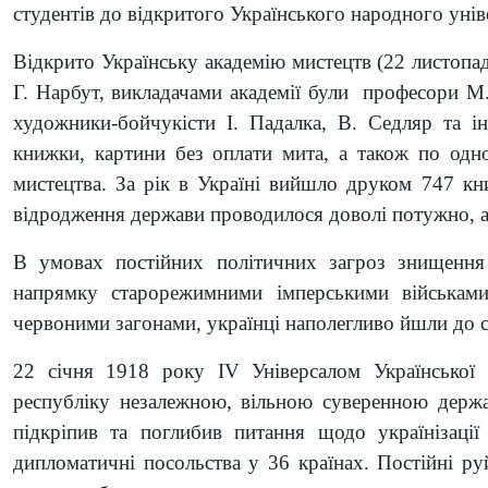
студентів до відкритого Українського народного унів
Відкрито Українську академію мистецтв (22 листопа
Г. Нарбут, викладачами академії були професори 
художники-бойчукісти І. Падалка, В. Седляр та і
книжки, картини без оплати мита, а також по одн
мистецтва. За рік в Україні вийшло друком 747 к
відродження держави проводилося доволі потужно, а
В умовах постійних політичних загроз знищення 
напрямку старорежимними імперськими військам
червоними загонами, українці наполегливо йшли до св
22 січня 1918 року IV Універсалом Української
республіку незалежною, вільною суверенною держа
підкріпив та поглибив питання щодо українізації
дипломатичні посольства у 36 країнах. Постійні ру