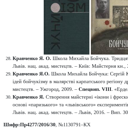
Кравченко Я. О.
Школа Михайла Бойчука. Тридцять 
Львів
.
нац. акад. мистецтв. – Київ: Майстерня кн
.
,
Кравченко Я.О.
Школа Михайла Бойчука: Сергій К
ідей бойчукізму в малярстві карпатського регіону др.
мистецтв. – Ужгород, 2009. –
Спецвип.
V
ІІІ
. «Ерде
Кравченко Я.
Створення майстерні «ікони і фрески
основі «паризького» та «львівського» експерименті
Львів. нац. акад. мистецтв. – Львів, 2016. – Вип. 3
Шифр:Пр4277/2016/30
, №1130791–КХ