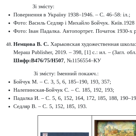
Зі змісту:
Повернення в Україну 1938–1946. – С. 46–58: іл.;
Фото: Василь Седляр і Михайло Бойчук. Київ.1928 р
Фото: Іван Падалка. Автопортрет. Початок 1930-х рр
Немцова В. С.
Харьковская художественная школа: 
Мераш Publisher, 2019. – 398, [1] с.: ил. – (Загл. 
Шифр:
В476/75/Н507
, №1156554–КУ
Зі змісту: Іменний покажч.:
Бойчук М. – С. 3, 5, 6, 185–190, 193, 357;
Налепинская‑Бойчук С. – С. 185, 192, 193;
Падалка И. – С. 5, 6, 152, 164, 172, 185, 188, 190–19
Седляр В. – С. 5, 152, 185, 193.