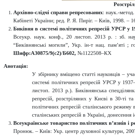
Розстрі
Архівно-слідчі справи репресованих
: наук
.
-метод
.
Кабінет
і
України; ред. Р. Я. Пиріг. – Київ, 1998. – 1
Биківня в системі політичних репресій УРСР у 1
Всеукр. наук. конф., 20 листоп. 2013 р. : зб. на
“Биківнянські могили”, Укр. ін‑т нац. пам’яті ; 
Шифр:А30875/9(с2)
/
Б602,
№1122508–КХ
Анотація:
У збірнику вміщено статті науковців – уч
системі політичних репресій УРСР у 1937–1
листоп. 2013 р.). Биківнянська спецділ
репресій, розстріляних у Києві в 30-ті т
політичних репресій сталінського режиму
сталінських репресій в Україні, донесення 
Всеукраїнське товариство політичних в’язнів і 
Пронюк. – Київ: Укр
.
ц
ентр духовної культури, 2007.