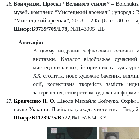
Бойчукізм.
Проект “Великого стилю”
=
Boichuki
музей. комплекс “Мистецький арсенал” ; упоряд.: В
“Мистецький арсенал”, 2018. – 245, [8] с.: 30 вкл. ар
Шифр:Б9739/709
/
Б78,
№1143095–ДБ
Анотація:
В цьому видранні зафіксовані основні м
виставки.
Каталог відображає сучасний
мистецтвознавчих, історичних та культурол
ХХ століття, нове художнє бачення, відмін
олії, колективна творчість замість інд
заперечення, синкретизм художньої форми з
Кравченко Я. О.
Школа Михайла Бойчука. Охрім Кра
науки України, Львів. нац. акад. мистецтв. – Вид. 2-
Шифр:Б11239/75
/
К772,
№1162874–КУ