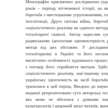
Монографію присвячено дослідженню укра
років – періоду вітчизняної історії, на 
боротьба з мистецькими угрупованнями, гол
інтелігенції, Друга світова війна, борот
соціалістичного реалізму як єдиного методу
тоталітарної сваволі. Автор окреслив су
радянськими ідеологами одновекторність 
митця від цих обставин.
У досліджен
тоталітаризму в Україні та його несхо
висвітлено особливості художнього процесу
з погляду його сприйняття митцем. Здій
соціалістичного реалізму, нав’язаному вл
українську ідентичність як засіб боротьб
трапилися в цей період. Введено до науко
виданні репрезентовано суто авторську по
яка може не збігатися з думками інши
культурологів і широкий загал читачів, яки