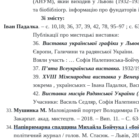
(АНУМ), який виходив у Львові (1932–1936
та біобібліогр. інформацію про фундаторів
Зі змісту:
Іван Падалка
. – с. 10,18; 36, 37, 39, 42, 78, 95–97 ; с. 6
Публікації про мистецькі виставки:
36.
Виставка української графіки у Львов
Європи, Галичини та радянської України.
Взяли участь : … Софія Налепинська‑Бойчук
37.
П’ята Всеукраїнська виставка.
1932/19
39.
XVIII
Міжнародна виставка у Венеці
зокрема , українських – Івана Падалки, Вас
42.
Виставка мисців Радянської України 
Учасники: Василь Седляр, Софія Налепинсь
Мушинка М.
Маловідомий портрет Володимира Гн
Закарпат. акад. мистецтв. – 2018. – Вип. 11. – С. 6
Напівримарна спадщина Михайла Бойчука і «бо
політичний журнал / голов. М. Стасюк. – Львів, 201