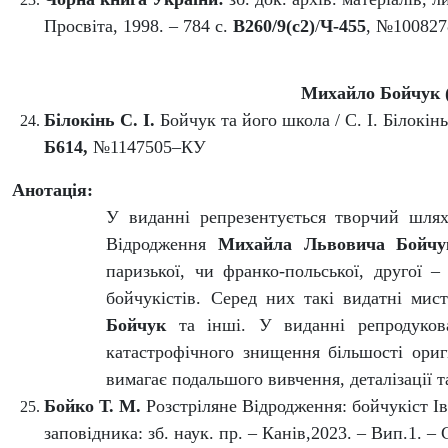
Просвіта, 1998. – 784 с.
В260/9(с2)
/
Ч-455
,
№10082
Михайло Бойчук (
Білокінь С. І.
Бойчук та його школа / С. І. Білокінь
Б614,
№1147505–КУ
Анотація:
У виданні репрезентується творчий шлях
Відродження
Михайла Львовича Бойчу
паризької, чи франко-польської, другої –
бойчукістів.
Серед них такі видатні мис
Бойчук
та інші. У виданні репродукова
катастрофічного знищення більшості ориг
вимагає подальшого вивчення, деталізації т
Бойко Т. М.
Розстріляне Відродження: бойчукіст Ів
заповідника: зб. наук. пр. – Канів,2023. – Вип.1. –