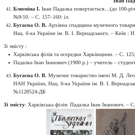
Іван Пад
Блюміна І.
Іван Падалка повертається…(до 100-річч
№9/10. – С. 157–160: іл.
Бугаєва О.
В.
Архівна спадщина музичного товарис
Нац. б-ка України ім. В. І. Вернадського. – Київ : Н
Зі змісту :
Харківська філія та осередки Харківщини. – С. 125
Падалка Іван Іванович (1900 р.) – учитель – студент
Бугаєва О. В
. Музичне товариство імені М. Д. Леонт
НАН України, Нац. б-ка України ім. В. І. Вернадськог
№1128524-ДБ
Зі змісту
: Харківська філія: Падалка Іван Іванович. – С.