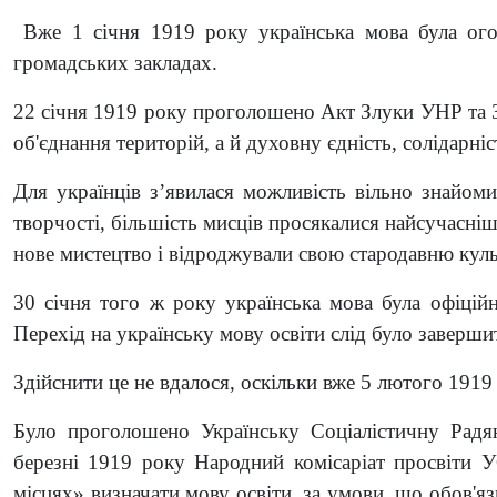
Вже 1 січня 1919 року українська мова була ого
громадських закладах.
22 січня 1919 року проголошено Акт Злуки УНР та 
об'єднання територій, а й духовну єдність, солідарніс
Для українців з’явилася можливість вільно знайоми
творчості, більшість мисців просякалися найсучасніш
нове мистецтво і відроджували свою стародавню куль
30 січня того ж року українська мова була офіці
Перехід на українську мову освіти слід було заверши
Здійснити це не вдалося, оскільки вже 5 лютого 191
Було проголошено Українську Соціалістичну Радян
березні 1919 року Народний комісаріат просвіти 
місцях» визначати мову освіти, за умови, що обов'я