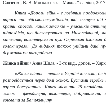
Савченко, В. В. Москаленко. – Миколаїв : Іліон, 2017.
Книга «Дороги війни» є логічним продовже
нариси про військовослужбовців, які загинули під
країни, спогади наших земляків – учасників антит
підрозділів, що дислокуються на Миколаївщині, м
капеланів, волонтерський рух. Окремими блоками 
волонтерами. До видання також увійшли дані про
державними нагородами.
Жінка війни
/ Анна Шила. - 3-тє вид., допов. – Харків
«Жінка війни» – перша в Україні книжка, де 
розповідається через долі жінок. Вустами героїнь
варто дослухатися. Книга містить 25 оповідань. 
жінок – фельдшерів, волонтерів, добровольців, ж
воювати за Батьківщину.