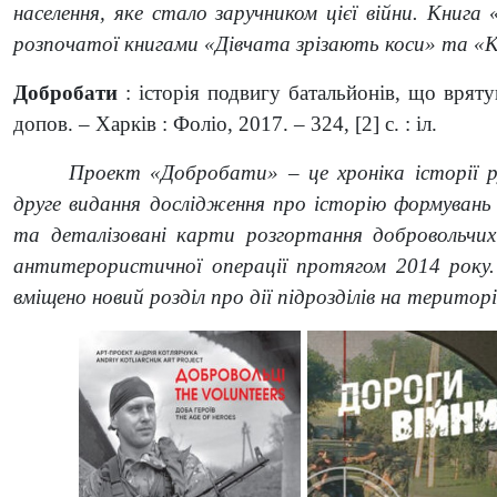
населення, яке стало заручником цієї війни. Книг
розпочатої книгами «Дівчата зрізають коси» та «Ка
Добробати
: історія подвигу батальйонів, що врятув
допов. – Харків : Фоліо, 2017. – 324, [2] с. : іл.
Проект «Добробати» – це хроніка історії р
друге видання дослідження про історію формувань 
та деталізовані карти розгортання добровольчих 
антитерористичної операції протягом 2014 року.
вміщено новий розділ про дії підрозділів на територі