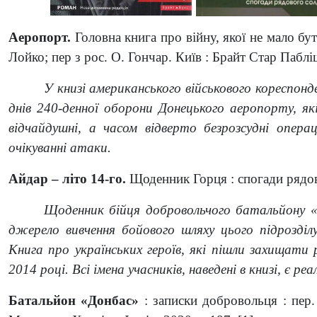
Аеропорт.
Головна книга про війну, якої не мало бути
Лойко; пер з рос. О. Гончар. Київ : Брайт Стар Паблі
У книзі американського військового кореспон
днів 240-денної оборони Донецького аеропорту, як
відчайдушні, а часом відверто безрозсудні операц
очікуванні атаки.
Айдар – літо 14-го.
Щоденник Горця : спогади рядово
Щоденник бійця добровольчого батальйону 
джерело вивчення бойового шляху цього підрозділу 
Книга про українських героїв, які пішли захищати р
2014 році. Всі імена учасників, наведені в книзі, є ре
Батальйон «Донбас»
: записки добровольця : пер. 