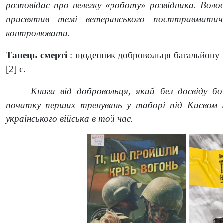
розповідає про нелегку «роботу» розвідника. Волод
присвятив темі ветеранського посттравматич
контролювати.
Танець смерті
: щоденник добровольця батальйону «
[2] с.
Книга від добровольця, який без досвіду бо
початку перших тренувань у таборі під Києвом і 
українського війська в той час.