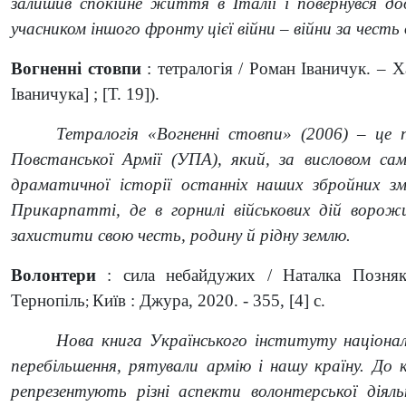
залишив спокійне життя в Італії і повернувся до
учасником іншого фронту цієї війни – війни за чест
Вогненні стовпи
: тетралогія / Роман Іваничук. – Ха
Іваничука] ; [Т. 19]).
Тетралогія «Вогненні стовпи» (2006) – це 
Повстанської Армії (УПА), який, за висловом са
драматичної історії останніх наших збройних з
Прикарпатті, де в горнилі військових дій ворожи
захистити свою честь, родину й рідну землю.
Волонтери
: сила небайдужих / Наталка Позняк-
Тернопіль
Київ : Джура, 2020. - 355, [4] с.
;
Нова книга Українського інституту націонал
перебільшення, рятували армію і нашу країну. До к
репрезентують різні аспекти волонтерської діял