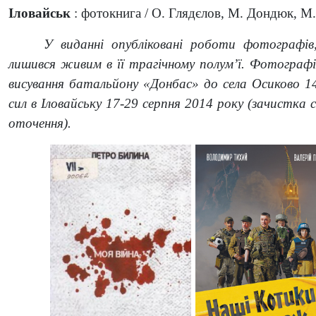
Іловайськ
: фотокнига / О. Глядєлов, М. Дондюк, М. 
У виданні опубліковані роботи фотографів, 
лишився живим в її трагічному полум’ї. Фотографі
висування батальйону «Донбас» до села Осиково 14
сил в Іловайську 17-29 серпня 2014 року (зачистка се
оточення).