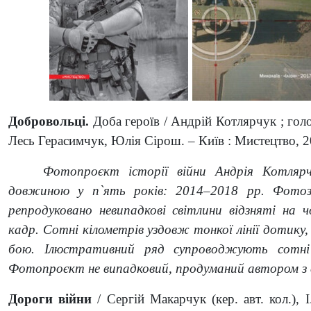
Добровольці.
Доба героїв / Андрій Котлярчук ; голо
Лесь Герасимчук, Юлія Сірош. – Київ : Мистецтво, 20
Фотопроєкт історії війни Андрія Котляр
довжиною у п`ять років: 2014–2018 рр. Фотозй
репродуковано невипадкові світлини відзняті на 
кадр. Сотні кілометрів уздовж тонкої лінії дотику,
бою. Ілюстративний ряд супроводжують сотні в
Фотопроєкт не випадковий, продуманий автором з 
Дороги війни
/ Cергій Макарчук (кер. авт. кол.), І