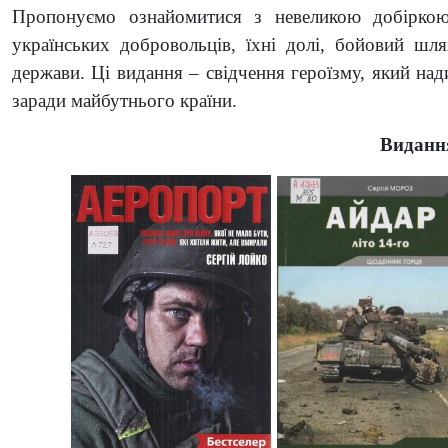
Пропонуємо ознайомитися з невеликою добірко
українських добровольців, їхні долі, бойовий шл
держави. Ці видання – свідчення героїзму, який над
заради майбутнього країни.
Виданн