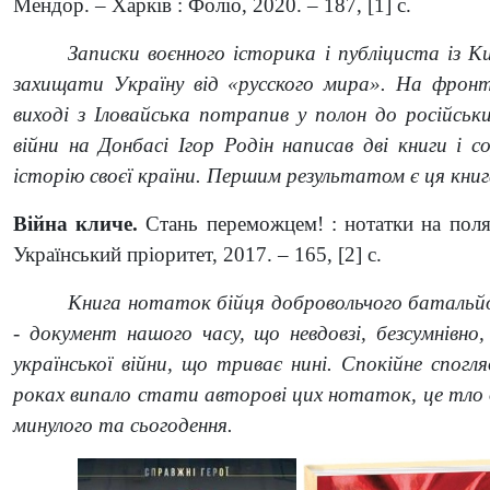
Мендор. – Харків : Фоліо, 2020. – 187, [1] с.
Записки воєнного історика і публіциста із Киє
захищати Україну від «русского мира». На фрон
виході з Іловайська потрапив у полон до російськи
війни на Донбасі Ігор Родін написав дві книги і с
історію своєї країни. Першим результатом є ця книг
Війна кличе.
Стань переможцем! : нотатки на полях
Український пріоритет, 2017. – 165, [2] с.
Книга нотаток бійця добровольчого батальй
- документ нашого часу, що невдовзі, безсумнівно,
української війни, що триває нині. Спокійне спогл
роках випало стати авторові цих нотаток, це тло д
минулого та сьогодення.