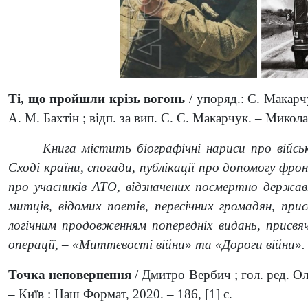
Ті, що пройшли крізь вогонь
/ упоряд.: С. Макарчу
А. М. Бахтін ; відп. за вип. С. С. Макарчук. – Миколаї
Книга містить біографічні нариси про військо
Сході країни, спогади, публікації про допомогу фрон
про учасників АТО, відзначених посмертно держав
митців, відомих поетів, пересічних громадян, пр
логічним продовженням попередніх видань, присв
операції, – «Миттєвості війни» та «Дороги війни».
Точка неповернення
/ Дмитро Вербич ; гол. ред. Ол
– Київ : Наш Формат, 2020. – 186, [1] с.