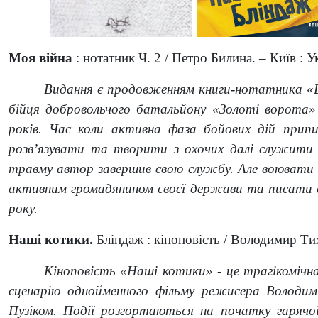
Моя війна
: нотатник Ч. 2 / Петро Билина. – Київ : У
Видання є продовженням книги-нотатника «
бійця добровольчого батальйону «Золоті ворота» 
років. Час коли активна фаза бойових дій припи
розв’язувати та творити з охочих далі служити
травму автор завершив свою службу. Але воювати 
активним громадянином своєї держави та писати 
року.
Наші котики.
Бліндаж : кіноповість / Володимир Тих
Кіноповість «Наші котики» - це трагікомічн
сценарію однойменного фільму режисера Володими
Пузіком. Події розгортаються на початку гарячої