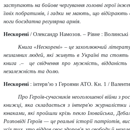
заступають на бойове чергування головні герої інжен
їхніх побратимів, і гадки не мають, що відіграют
ноги боєздатна регулярна армія.
Нескорені
/ Олександр Намозов. – Рівне : Волинські об
Книга «Нескорені» – це захоплюючий літерату
незламних людей, які живуть в Україні та стоять н
книга .– це свідчення про мужність, відданість
незалежність та долю.
Нескорені
: інтерв’ю з Героями АТО. Кн. 1 / Валентин
Про Героїв-сучасників неоголошеної війни з р
книжці, яка складається з інтерв'ю журналістки 
юнаками, які пройшли крізь пекло Іловайська, Деб
Розповіді Героїв — це реальні історії патріотів, в
усіх тих, хто віддав своє здоров'я за свободу й неза