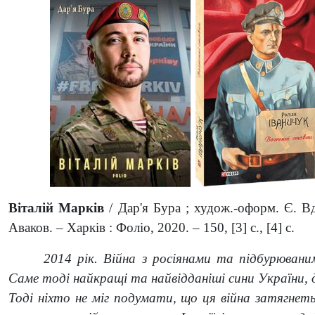
Віталій Марків
/ Дар'я Бура ; худож.-оформ. Є. Вд
Аваков. – Харків : Фоліо, 2020. – 150, [3] с., [4] с.
2014 рік. Війна з росіянами та підбурюва
Саме тоді найкращі та найвідданіші сини України, 
Тоді ніхто не міг подумати, що ця війна затягнеть