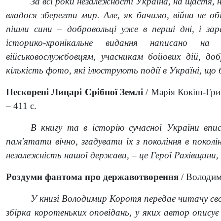
За всі роки незалежності Україна, на щастя, н
владося зберегти мир. Але, як бачимо, війна не о
пішли сини – добровольці уже в перші дні, і з
історико-хронікальне видання написано на
військовослужбовцям, учасникам бойових дій, д
кількість фото, які ілюструють події в Україні, що 
Нескорені Лицарі Срібної Землі
/ Марія Кокіш-Грини
– 411 с.
В книгу та в історію сучасної України впис
пам'ятати вічно, згадувати їх з покоління в покол
незалежність нашої держави, – це Герої Рахівщини, я
Роздуми фантома про державотворення
/ Володим
У книзі Володимир Коротя передає читачу свої 
збірка коротеньких оповідань, у яких автор описує