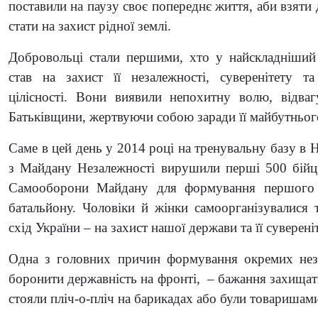
поставили на паузу своє попереднє життя, аби взяти
стати на захист рідної землі.
Добровольці стали першими, хто у найскладніший
став на захист її незалежності, суверенітету та
цілісності. Вони виявили непохитну волю, відва
Батьківщини, жертвуючи собою заради її майбутньог
Саме в цей день у 2014 році на тренувальну базу в 
з Майдану Незалежності вирушили перші 500 бійц
Самооборони Майдану для формування першого 
батальйону. Чоловіки й жінки самоорганізувалися
схід України – на захист нашої держави та її сувереніт
Одна з головних причин формування окремих неза
боронити державність на фронті, – бажання захищат
стояли пліч-о-пліч на барикадах або були товаришами