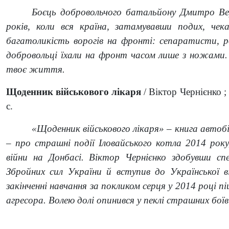
Боєць добровольчого батальйону Дмитро Ве
років, коли вся країна, затамувавши подих, чека
багатоликість ворогів на фронті: сепаратисти, рос
добровольці їхали на фронт часом лише з ножами.
твоє життя.
Щоденник військового лікаря
/ Віктор Чернієнко ;
с.
«Щоденник військового лікаря» – книга автобі
– про страшні події Іловайського котла 2014 року
війни на Донбасі. Віктор Чернієнко здобувши сп
Збройних сил України й вступив до Української в
закінченні навчання за покликом серця у 2014 році п
агресора. Волею долі опинився у пеклі страшних боїв