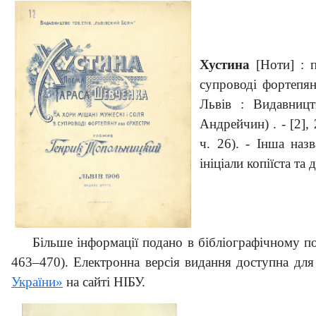
Хустина
[Ноти] : п
супроводі фортепян
Львів : Видавницт
Андрейчин) . - [2], 
ч. 26). - Інша наз
ініціали копіїста та
Більше інформації подано в бібліографічному 
463–470). Електронна версія видання доступна для
України»
на сайті НІБУ.