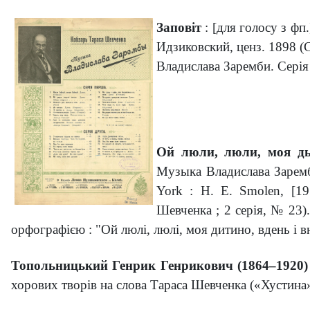
Заповіт
: [для голосу з фп
Идзиковский, ценз. 1898 (C
Владислава Заремби. Серія
Ой люли, люли, моя д
Музыка Владислава Заремб
York : H. E. Smolen, [19
Шевченка ; 2 серія, № 23)
орфографією : "Ой люлі, люлі, моя дитино, вдень і вн
Топольницький Генрик Генрикович (1864–1920)
хорових творів на слова Тараса Шевченка («Хустина»