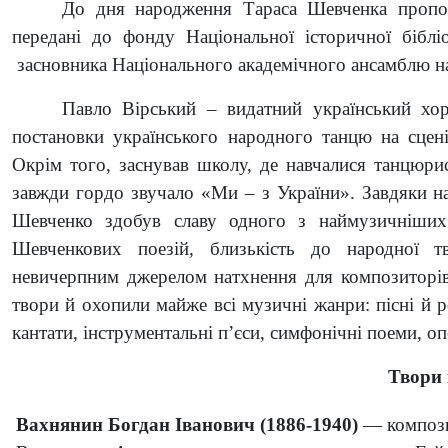
До дня народження Тараса Шевченка проп
передані до фонду Національної історичної бібл
засновника Національного академічного ансамблю н
Павло Вірський – видатний український хо
постановки українського народного танцю на сцен
Окрім того, заснував школу, де навчалися танцюри
завжди гордо звучало «Ми – з України». Завдяки на
Шевченко здобув славу одного з наймузичніших по
Шевченкових поезій, близькість до народної тв
невичерпним джерелом натхнення для композиторі
твори й охопили майже всі музичні жанри: пісні й 
кантати, інструментальні п’єси, симфонічні поеми, опе
Твори 
Вахнянин Богдан Іванович (1886-1940)
— композит