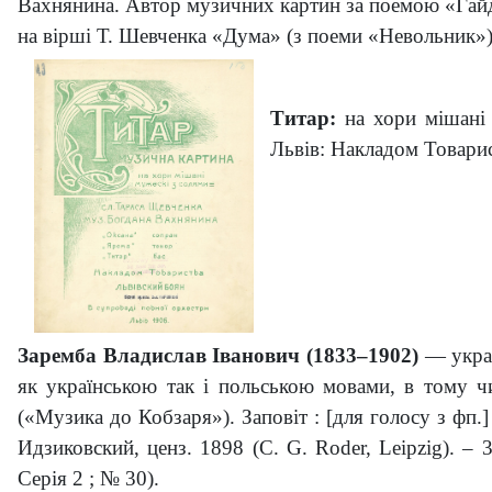
Вахнянина. Автор музичних картин за поемою «Гайд
на вірші Т. Шевченка «Дума» (з поеми «Невольник»
Титар:
на хори мішані 
Львів: Накладом Товарис
Заремба Владислав Іванович (1833–1902)
— украї
як українською так і польською мовами, в тому ч
(«Музика до Кобзаря»). Заповіт : [для голосу з фп.]
Идзиковский, ценз. 1898 (C. G. Roder, Leipzig). –
Серія 2 ; № 30).