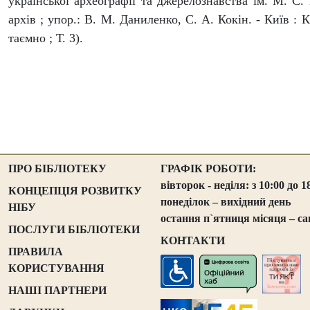
української археографії та джерелознавства ім. М. С
архів ; упор.: В. М. Даниленко, С. А. Кокін. - Київ : 
таємно ; Т. 3).
ПРО БІБЛІОТЕКУ
ГРАФІК РОБОТИ:
вівторок - неділя: з 10:00 до 1
КОНЦЕПЦІЯ РОЗВИТКУ
понеділок – вихідний день
НІБУ
остання п`ятниця місяця – са
ПОСЛУГИ БІБЛІОТЕКИ
КОНТАКТИ
ПРАВИЛА
КОРИСТУВАННЯ
НАШІ ПАРТНЕРИ