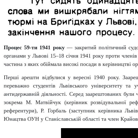
Процес 59-ти 1941 року
— закритий політичний судо
органами у Львові 15–18 січня 1941 року проти членів О
частина з яких обіймала високі посади в керівництві орг
Перші арешти відбулися у вересні 1940 року. Зааре
переважно студентів Львівського університету та
антидержавній діяльності. Серед заарештованих були 
зокрема М. Матвійчук (керівник розвідувальної реф
референтури), Р. Горбаль (заступник керівника Льві
Юнацтва ОУН у Станіславській області та член Крайов