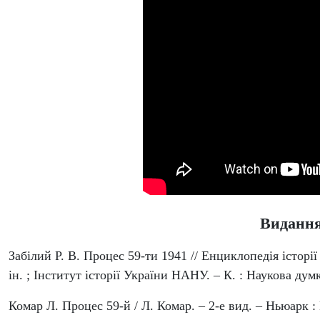
Видання
Забілий Р. В. Процес 59-ти 1941 // Енциклопедія історії 
ін. ; Інститут історії України НАНУ. – К. : Наукова думк
Комар Л. Процес 59-й / Л. Комар. – 2-е вид. – Ньюарк : 