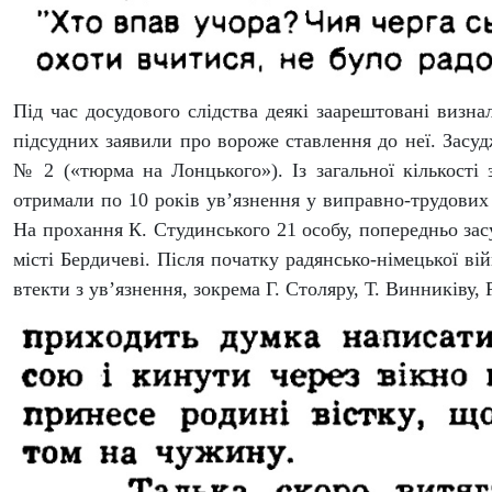
Під час досудового слідства деякі заарештовані визн
підсудних заявили про вороже ставлення до неї. Засу
№ 2 («тюрма на Лонцького»). Із загальної кількості
отримали по 10 років ув’язнення у виправно-трудових
На прохання К. Студинського 21 особу, попередньо зас
місті Бердичеві. Після початку радянсько-німецької ві
втекти з ув’язнення, зокрема Г. Столяру, Т. Винниківу,