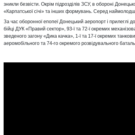
зникли безвісти. Окрім підрозділів ЗСУ, в обороні Донець
«Карпатської січі» та інших формувань. Серед наймолодш
За час оборонної епопеї Донецький аеропорт і прилеглі до
бійці ДУК «Правий сектор», 93-ї та 72-ї окремих механізован
зведеного загону «Дика качка», 1-ї та 17-ї окремих танкови
аеромобільного та 74-го окремого розвідувального батальон