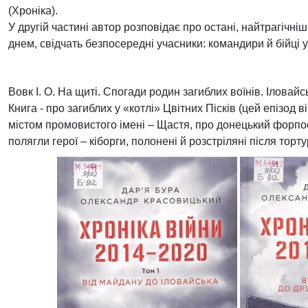
(Хроніка).
У другій частині автор розповідає про остані, найтрагічніш
днем, свідчать безпосередні учасники: командири й бійці у
Вовк І. О. На щиті. Спогади родин загиблих воїнів. Іловайськ /
Книга - про загиблих у «котлі» Цвітних Пісків (цей епізод
містом промовистого імені – Щастя, про донецький форпо
полягли герої – кіборги, полонені й розстріляні після тор