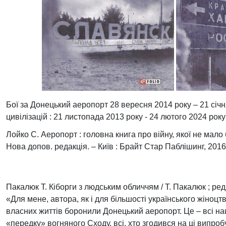
Бої за Донецький аеропорт 28 вересня 2014 року – 21 січня 
цивілізацій : 21 листопада 2013 року - 24 лютого 2024 року :
Лойко С. Аеропорт : головна книга про війну, якої не мало б
Нова допов. редакція. – Київ : Брайт Стар Паблішинг, 2016. –
Пакалюк Т. Кіборги з людським обличчям / Т. Пакалюк ; ред. В
«Для мене, автора, як і для більшості українського жіноцт
власних життів боронили Донецький аеропорт. Це – всі н
«передку» вогняного Сходу, всі, хто згодився на ці випро