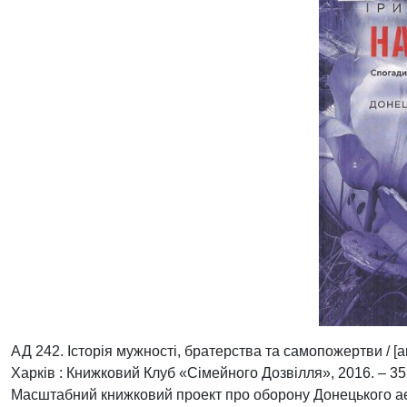
АД 242. Історія мужності, братерства та самопожертви / [авт
Харків : Книжковий Клуб «Сімейного Дозвілля», 2016. – 352 с
Масштабний книжковий проект про оборону Донецького аер