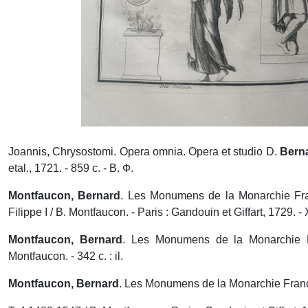
Joannis, Chrysostomi
.
Opera omnia. Opera et studio D.
Bern
etal., 1721. - 859 с. - В. Ф.
Montfaucon, Bernard
.
Les Monumens de la Monarchie Fra
Filippe I / B. Montfaucon. - Paris : Gandouin et Giffart, 1729. - X
Montfaucon, Bernard
.
Les Monumens de la Monarchie Fra
Montfaucon. - 342 с. : il.
Montfaucon, Bernard
.
Les Monumens de la Monarchie Franco