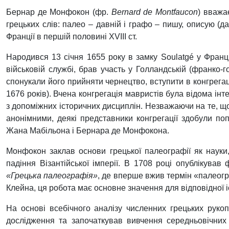
Бернар де Монфокон (фр.
Bernard de Montfaucon
) вважа
грецьких слів: палео – давній і графо – пишу, описую (
Франції в першій половині XVIII ст.
Народився 13 січня 1655 року в замку Soulatgé у Франці
військовій
службі
,
брав
участь
у
Голландській
(
франко
-
г
спонукали
його
прийняти
чернецтво
,
вступити
в
конгрега
1676
років
).
Вчена конгрегація мавристів була відома інт
з допоміжних історичних дисциплін. Незважаючи на те, щ
анонімними, деякі представники конгрегації здобули поп
Жана Мабільона і Бернара де Монфокона.
Монфокон заклав основи грецької палеографії як науки
падіння Візантійської імперії. В 1708 році опублікув
«Грецька палеографія»
, де вперше вжив термін «палеогр
Клейна, ця робота має основне значення для відповідної і
На основі всебічного аналізу численних грецьких рукоп
дослідження та започаткував вивчення середньовічних г