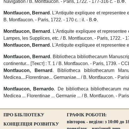
Navigation / B. Montfaucon. - Paris, 1722. - 177-316 с. - В.Ф.
Montfaucon, Bernard
.
L'Antiquite expliquee et representee e
B. Montfaucon. - Paris, 1722. - 170 с. : il. - В.Ф.
Montfaucon, Bernard
.
L'Antiquite expliquee et representee e
Lampes, les Supplices, etc. / B. Montfaucon. - Paris, 1722. - 1
Montfaucon, Bernard
.
L'Antiquite expliquee et representee en 
Montfaucon, Bernard
.
Bibliotheca bibliothecarum Manuscri
continentur... [Текст] : Т. 1 / B. Montfaucon. - Paris, 1739. - CC
Montfaucon, Bernard
.
Bibliotheca bibliothecarum Man
Medicea....Florentinae... Germaniae... / B. Montfaucon. - Parisi
Montfaucon, Bernardo
.
De bibliotheca bibliothecarum ma
Medicea ... Florentinae ... Germanie ... / B. Montfaucon. - Paris
ПРО БІБЛІОТЕКУ
ГРАФІК РОБОТИ:
вівторок - неділя: з 10:00 до 1
КОНЦЕПЦІЯ РОЗВИТКУ
понеділок – вихідний день