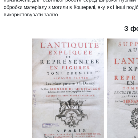
обробки матеріалу з могили в Кошерелі, яку, як і інші под
використовувати залізо.
З ф