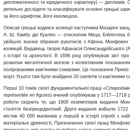
дипломатичного та юридичного характеру) — дипломів. Од
ретельно дослідити та класифікувати основні грецькі шр
за його шрифтом, його еволюцією.
Описав грецькі кодекси колекції наступника Мазаріні кан
А. Ш. Камбу дю Куален — єпископом Меца. Бібліотека бу
увійшло значне зібрання рукописів з Афона. Монфокон 
колекцій. Видавець творів Афанасія Олександрійського (
з історії та археології. В 1696 році опублікував звіт 
розкопки мегалітичної могили з колективним поховання
полірованими кам'яними сокирами. Це поховання Прево 
воріт. Усього там було знайдено 20 скелетів із кам'яними
Перші 10 томів своєї фундаментальної праці
«Стародавні
représentée en figures) вчений опублікував у 1717—1719 
роботи свідчить те, що 1800 екземплярів видання Мон
століття безпрецедентний. Друге видання вийшло 1722 ро
містив 40 000 малюнків у першій в історії спробі з на
матеріальні древності. Призначення своєї праці Монфоко
призначена для освітньої роботи серед широкої публіки