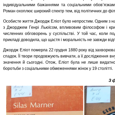
індивідуальними бажаннями та соціальними обов’язками
Роман охоплює широкий спектр тем, від політичних до філ
Особисте життя Джордж Еліот було непростим. Одним з на
з Джорджем Генрі Льюїсом, впливовим філософом і крит
численних обговорень у суспільстві. У той час, коли п
прикладі доводила, що щастя і моральність не завжди ві
Джордж Еліот померла 22 грудня 1880 року від захворюва
спадок. Її твори продовжують вивчати, а її
дослідження вну
значення й сьогодні. Отож, Еліот була не лише видатн
боротьби з соціальними обмеженнями жінок у 19 столітті.
З 