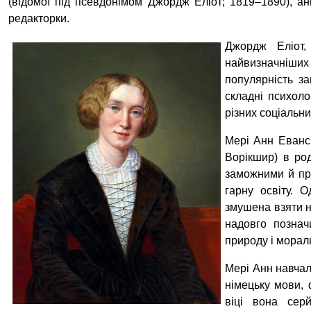
(відомої під псевдонімом Джордж Еліот; 1819–1890), ан
редакторки.
Джордж Еліот
найвизначніших
популярність з
складні психоло
різних соціальни
Мері Анн Еванс 
Ворікшир) в род
заможними й при
гарну освіту. 
змушена взяти н
надовго познач
природу і морал
Мері Анн навчал
німецьку мови, 
віці вона сер