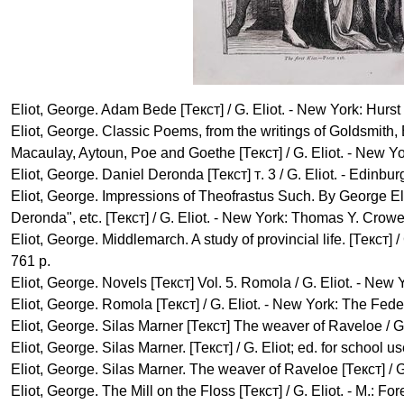
Eliot, George. Adam Bede [
Текст
] / G. Eliot. - New York: Hurs
Eliot, George. Classic Poems, from the writings of Goldsmith, 
Macaulay, Aytoun, Poe and Goethe [
Текст
] / G. Eliot. - New Yo
Eliot, George. Daniel Deronda [
Текст
]
т
. 3 / G. Eliot. - Edinb
Eliot, George. Impressions of Theofrastus Such. By George E
Deronda", etc. [
Текст
] / G. Eliot. - New York: Thomas Y. Crowe
Eliot, George. Middlemarch. A study of provincial life. [
Текст
] 
761 p.
Eliot, George. Novels [
Текст
] Vol. 5. Romola / G. Eliot. - New 
Eliot, George. Romola [
Текст
] / G. Eliot. - New York: The Fed
Eliot, George. Silas Marner [
Текст
] The weaver of Raveloe / G.
Eliot, George. Silas Marner. [
Текст
] / G. Eliot; ed. for schoo
Eliot, George. Silas Marner. The weaver of Raveloe [
Текст
] /
Eliot, George. The Mill on the Floss [
Текст
] / G. Eliot. - M.: 