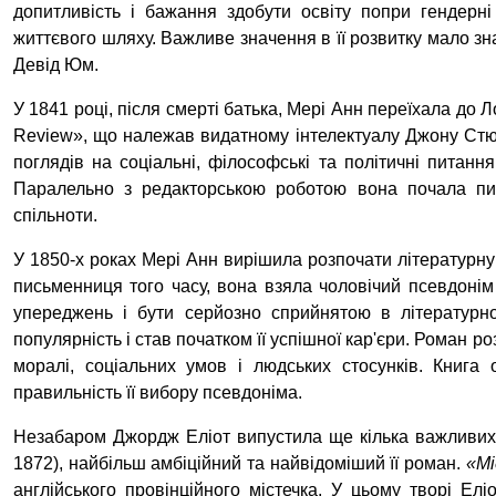
допитливість і бажання здобути освіту попри гендерн
життєвого шляху. Важливе значення в її розвитку мало з
Девід Юм.
У 1841 році, після смерті батька, Мері Анн переїхала до
Review», що належав видатному інтелектуалу Джону Стюа
поглядів на соціальні, філософські та політичні питанн
Паралельно з редакторською роботою вона почала писат
спільноти.
У 1850-х роках Мері Анн вирішила розпочати літературну 
письменниця того часу, вона взяла чоловічий псевдоні
упереджень і бути серйозно сприйнятою в літературно
популярність і став початком її успішної кар'єри. Роман 
моралі, соціальних умов і людських стосунків. Книга 
правильність її вибору псевдоніма.
Незабаром Джордж Еліот випустила ще кілька важливих
1872), найбільш амбіційний та найвідоміший її роман.
«М
англійського провінційного містечка. У цьому творі Елі