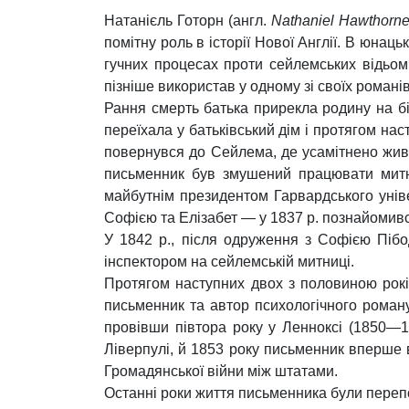
Натанієль Готорн (англ.
Nathaniel Hawthorn
помітну роль в історії Нової Англії. В юнаць
гучних процесах проти сейлемських відьом 
пізніше використав у одному зі своїх романів
Рання смерть батька прирекла родину на бі
переїхала у батьківський дім і протягом нас
повернувся до Сейлема, де усамітнено жив 
письменник був змушений працювати митни
майбутнім президентом Гарвардського уніве
Софією та Елізабет — у 1837 р. познайомився
У 1842 р., після одруження з Софією Пібо
інспектором на сейлемській митниці.
Протягом наступних двох з половиною років
письменник та автор психологічного рома
провівши півтора року у Ленноксі (1850—18
Ліверпулі, й 1853 року письменник вперше 
Громадянської війни між штатами.
Останні роки життя письменника були перепо