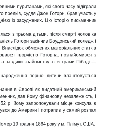
ревними пуританами, які свого часу відіграли
ого предків, суддя Джон Готорн, брав участь у
днією із засуджених. Цю історію письменник
ася з трьома дітьми, після смерті чоловіка
танієль Готорн закінчив Боудонський коледж і
. Внаслідок обмежених матеріальних статків
ювався творчістю Готорна, познайомився з
, а завдяки знайомству з сестрами Пібоді —
ля народження першої дитини влаштовується
изнання в Європі як видатний американський
ьменник, дав йому фінансову незалежність, і
1852 р. йому запропонували місце консула в
нувся до Америки і потрапив у самий розпал
омер 19 травня 1864 року у м. Плімут, США.