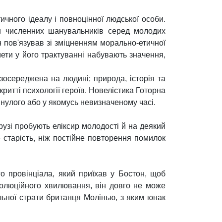
ичного ідеалу і повноцінної людської особи.
и численних шанувальників серед молодих
н пов'язував зі зміцненням морально-етичної
ети у його трактуванні набувають значення,
зосереджена на людині; природа, історія та
итті психології героїв. Новелістика Готорна
нулого або у якомусь невизначеному часі.
узі пробують еліксир молодості й на деякий
 старість, ніж постійне повторення помилок
о провінціала, який приїхав у Бостон, щоб
олюційного хвилювання, він довго не може
льної страти британця Молінью, з яким юнак