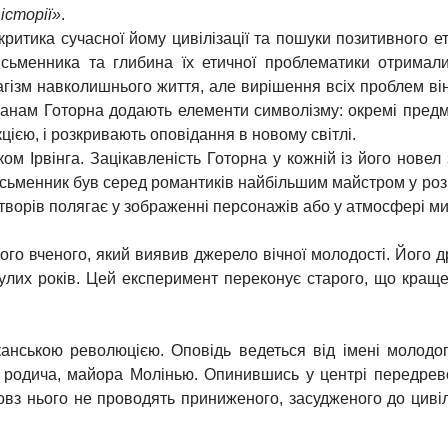
історії»
.
ритика сучасної йому цивілізації та пошуки позитивного ет
исьменника та глибина їх етичної проблематики отримал
агізм навколишнього життя, але вирішення всіх проблем ві
анам Готорна додають елементи символізму: окремі предм
ією, і розкривають оповідання в новому світлі.
Ірвінга. Зацікавленість Готорна у кожній із його новел 
сьменник був серед романтиків найбільшим майстром у розкр
ворів полягає у зображенні персонажів або у атмосфері ми
го вченого, який виявив джерело вічної молодості. Його др
улих років. Цей експеримент переконує старого, що краще
анською революцією. Оповідь ведеться від імені молодог
о родича, майора Молінью. Опинившись у центрі передрев
повз нього не проводять приниженого, засудженого до циві