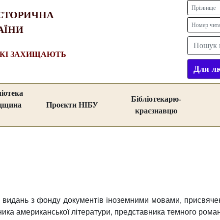
СТОРИЧНА
АЇНИ
ЯКІ ЗАХИЩАЮТЬ
Для лю
ліотека
Бібліотекарю-
адщина
Проєкти НІБУ
краєзнавцю
у видань з фонду документів іноземними мовами, присвяче
ика американської літератури, представника темного роман