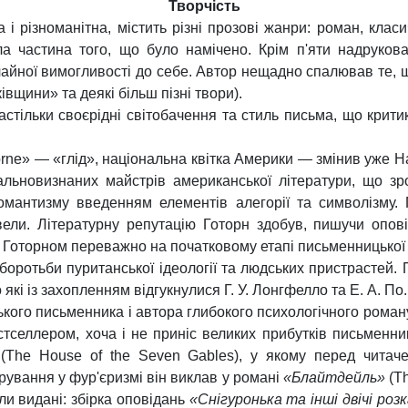
Творчість
 різноманітна, містить різні прозові жанри: роман, класич
 частина того, що було намічено. Крім п'яти надрукова
айної вимогливості до себе. Автор нещадно спалював те,
івщини» та деякі більш пізні твори).
настільки своєрідні світобачення та стиль письма, що крит
ne» — «глід», національна квітка Америки — змінив уже На
гальновизнаних майстрів американської літератури, що з
 романтизму введенням елементів алегорії та символізму.
ли. Літературну репутацію Готорн здобув, пишучи опові
і Готорном переважно на початковому етапі письменницької 
в, боротьби пуританської ідеології та людських пристрастей.
 які із захопленням відгукнулися Г. У. Лонгфелло та Е. А. По.
кого письменника і автора глибокого психологічного роман
естселлером, хоча і не приніс великих прибутків письменн
(The House of the Seven Gables), у якому перед читаче
арування у фур'єризмі він виклав у романі
«Блайтдейль»
(Th
ли видані: збірка оповідань
«Снігуронька та інші двічі розк