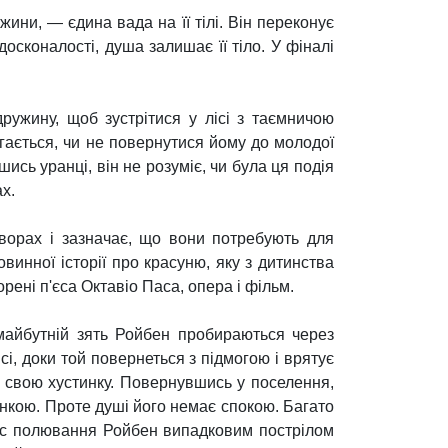
ини, — єдина вада на її тілі. Він переконує
осконалості, душа залишає її тіло. У фіналі
ружину, щоб зустрітися у лісі з таємничою
агається, чи не повернутися йому до молодої
ись уранці, він не розуміє, чи була ця подія
х.
творах і зазначає, що вони потребують для
овинної історії про красуню, яку з дитинства
рені п'єса Октавіо Паса, опера і фільм.
 майбутній зять Ройбен пробираються через
сі, доки той повернеться з підмогою і врятує
а свою хустинку. Повернувшись у поселення,
цянкою. Проте душі його немає спокою. Багато
час полювання Ройбен випадковим пострілом