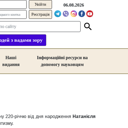
06.08.2026
Реєстрація
дей з вадами зору
Наші
Інформаційні ресурси на
видання
допомогу науковцям
ну 220-річчю від дня народження
Натанієля
тизму.