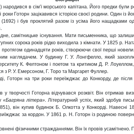
e
) народився в сім'ї морського капітана. Його предки були 
кі роки Готорн зацікавився історією своєї родини. Один із й
(1692) і був проклятий разом із усіма його нащадками о
.
дне, самітницьке існування. Мати письменника, що залишил
тупних сорока років рідко виходила з кімнати. У 1825 р. На
протягом одинадцяти років, створюючи свої перші новели
м наглядачем. У будинку Г. У. Лонгфелло, який захопл
рситету К. Фелтоном і поетом та критиком Д. Р. Лоуеллом
 з Р. У. Емерсоном, Г. Торо та Маргарет Фуллер.
ді, Готорн на три роки переїжджає до Конкорду, де піс
 у творчості Готорна відчувався розквіт. Він отримав в
ну
«Багряна літера»
. Літературний успіх, який здобув пис
51), він купив будинок Б. Олкотта у Конкорді. Навесні 
виїжджає за кордон. У 1861 р. Н. Готорн із родиною повер
внені фізичними стражданнями. Він їх провів усамітнено. П