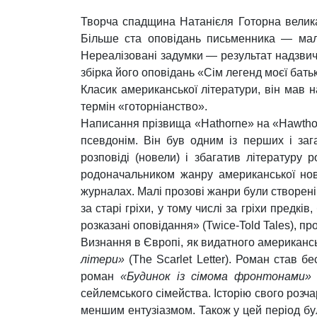
Творча спадщина Натанієля Готорна велика і
Більше ста оповідань письменника — мала
Нереалізовані задумки — результат надзвич
збірка його оповідань «Сім легенд моєї батьк
Класик американської літератури, він мав 
термін «готорніанство».
Написання прізвища «Hathorne» на «Hawthor
псевдонім. Він був одним із перших і за
розповіді (новели) і збагатив літературу
родоначальником жанру американської нове
журналах. Малі прозові жанри були створен
за старі гріхи, у тому числі за гріхи предкі
розказані оповідання» (Twice-Told Tales), про
Визнання в Європі, як видатного американсь
літери»
(The Scarlet Letter). Роман став б
роман
«Будинок із сімома фронтонами»
сейлемського сімейства. Історію свого розч
меншим ентузіазмом. Також у цей період бу