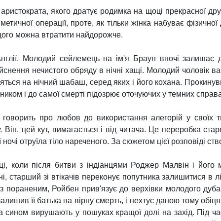
аристократа, якого дратує родимка на щоці прекрасної друж
тичної операції, проте, як тільки жінка набуває фізичної д
щого можна втратити найдорожче.
Англії. Молодий сейлемець на ім'я Браун вночі залишає д
йснення нечистого обряду в нічні хащі. Молодий чоловік в
ться на нічний шабаш, серед яких і його кохана. Прокинувш
ником і до самої смерті підозрює оточуючих у темних справа
 говорить про любов до використання алегорій у своїх 
Він, цей кут, вимагається і від читача. Це переробка стар
очі отруїла тіло нареченого. За сюжетом цієї розповіді ство
оці, коли після битви з індіанцями Роджер Малвін і його
і, старший зі втікачів переконує попутника залишитися в лі
 із пораненим, Ройбен прив'язує до верхівки молодого дуб
алишив її батька на вірну смерть, і нехтує даною тому обі
та сином вирушають у пошуках кращої долі на захід. Під 