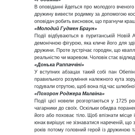
В оповіданні йдеться про молодого вченого 
дружину вивести родимку за допомогою косме
оповідач робить висновок, що прагнучи кра
«Молодий Гудмен Браун»
Події відбуваються в пуританській Новій 
демонічною фігурою, яка кличе його для зді
дружини. Проте зустрічає городян, що квапля
реальністю чи маревом. Чоловік стає відлюд
«Донька Раппаччіні»
У вступних абзацах такий собі пан Обепін
правильного розуміння належного кута зору. 
годували отрутою, щоб вона під час шлюбної н
«Похорон Роджера Малвіна»
Події цієї новели розгортаються у 1725 р
чагарники до своїх. Оскільки обидва поранен
його або поховає тіло. Щоб впізнати місце
юнак вирішує не зізнаватися нареченій, що з
років потому головний герой із дружиною 