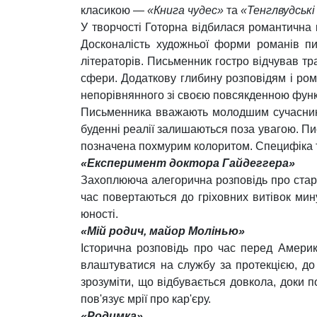
класикою —
«Книга чудес»
та
«Тенглвудські 
У творчості Готорна відбилася романтична к
Досконалість художньої форми романів п
літераторів. Письменник гостро відчував тр
сфери. Додаткову глибину розповідям і ром
непорівнянного зі своєю повсякденною функц
Письменника вважають молодшим сучасником 
буденні реалії залишаються поза увагою. Пи
позначена похмурим колоритом. Специфіка т
«Експеримент доктора Гайдеггера»
Захоплююча алегорична розповідь про старо
час повертаються до гріховних витівок мин
юності.
«Мій родич, майор Молінью»
Історична розповідь про час перед Америк
влаштуватися на службу за протекцією, д
зрозуміти, що відбувається довкола, доки 
пов'язує мрії про кар'єру.
«Родимка»