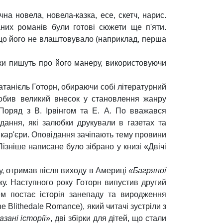
на новела, новела-казка, есе, скетч, нарис.
них романів були готові сюжети ще п'яти.
 що його не влаштовувало (наприклад, перша
ики пишуть про його манеру, використовуючи
танієль Готорн, обираючи собі літературний
робив великий внесок у становлення жанру
 Поряд з В. Ірвінгом та Е. А. По вважався
дання, які залюбки друкували в газетах та
кар'єри. Оповідання зачіпають тему провини
 Пізніше написане було зібрано у книзі «Двічі
у, отримав після виходу в Америці
«Багряної
ику. Наступного року Готорн випустив другий
м постає історія занепаду та виродження
e Blithedale Romance), який читачі зустріли з
азані історії»
, дві збірки для дітей, що стали