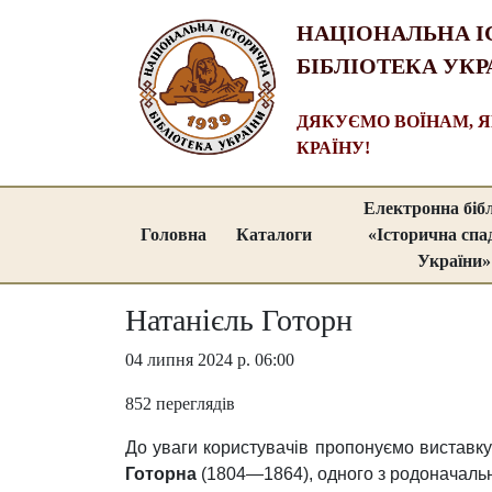
НАЦІОНАЛЬНА І
БІБЛІОТЕКА УКР
ДЯКУЄМО ВОЇНАМ, 
КРАЇНУ!
Електронна біб
Головна
Каталоги
«Історична сп
України»
Натанієль Готорн
04 липня 2024 р. 06:00
852 переглядів
До уваги користувачів пропонуємо виставк
Готорна
(1804—1864), одного з родоначальн