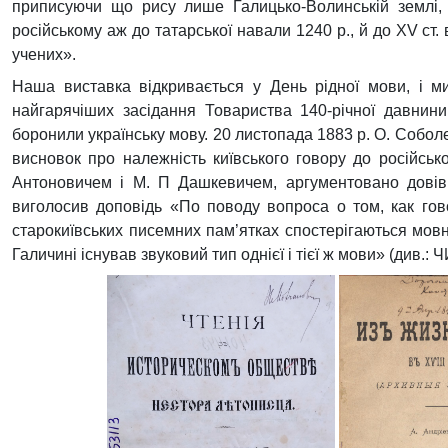
приписуючи що рису лише Галицько-Волинській землі, 
російському аж до татарської навали 1240 р., й до XV ст
учених». 
Наша виставка відкривається у День рідної мови, і ми
найгарячіших засідання Товариства 140-річної давнини.
боронили українську мову. 20 листопада 1883 р. О. Соболе
висновок про належність київського говору до російсько
Антоновичем і М. П Дашкевичем, аргументовано довів н
виголосив доповідь «По поводу вопроса о том, как гов
старокиївських писемних пам’ятках спостерігаються мовні
Галичині існував звуковий тип однієї і тієї ж мови» (див.: Ч