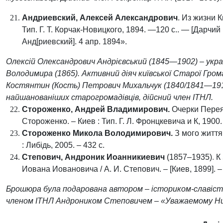
Андриевский, Алексей Александрович
. Из жизни К
Тип. Г. Т. Корчак-Новицкого, 1894.
—
120 с.
. —
[
Дарчий
Анд[
риевский
]. 4 апр. 1894
»
.
Олексій Олександрович Андрієвський (1845—1902)
–
укра
Володимира (1865). Активний діяч київської Старої Грома
Костянтин (Кость) Петрович Михальчук (1840/1841—19
найшанованіших с
тарогромадівців,
дійсний член
ІТНЛ
.
Стороженко, А
ндрей
В
ладимирович
.
Очерки Переяс
Стороженко. –
Киев : Тип. Г. Л. Фронцкевича и К, 1900.
Стороженко М
икола
В
олодимирович
.
З мого життя
: Либідь, 2005. – 432 с.
Степович, Андроник Иоанникиевич
(185
7
–1935)
.
К 
Иована Иовановича
/ А. И. Степович. –
[
Киев, 1899
]
. –
Брошюра була подарована автором
–
історик
ом-
славіст
членом ІТНЛ Андроником Степовичем
–
«Уважаемому Ни