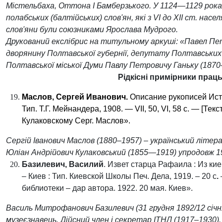
Містельбаха, Оттона I Бамберзького. У 1124—1129 рока
полабських (балтійських) слов'ян
, які з
VI
до
XII
ст. населя
слов'яни були союзниками
Ярослава Мудрого
.
Д
рукований екслібрис на титульному аркуші: «Павел Пет
дворянину Полтавської губернії, депутату Полтавських 
Полтавської міської Думи Павлу Петровичу Ганьку (1870–
Рідкісні примірники праць
Маслов, Сергей Иванович.
Описание рукописей Исто
Тип. Т.Г. Мейнандера, 1908.
—
VII, 50, VI, 58 с.
—
[Текс
Кулаковскому Серг. Маслов».
Сергій Іванович Маслов (1880
–
1957)
–
український літера
Юліан Андрійович Кулаковський (1855—1919) упродовж 19
Базилевич, Василий
. Извет старца Рафаила : Из к
–
Киев : Тип. Киевской Школы Печ. Дела, 1919.
–
20 с
.
библиотеки – дар автора. 1922. 20 мая. Киев».
Василь Митрофанович Базилевич (31 грудня 1892/12 січн
музеєзнавець
. Дійсний член і секретар ІТНЛ (1917–1930).