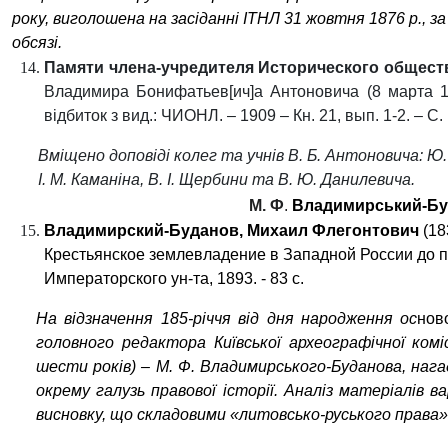
року, виголошена на засіданні ІТНЛ 31 жовтня 1876 р., з
обсязі.
Памяти
члена-учредителя
И
сторического
обществ
Владимира Бонифатьев[
ич
]а Антоновича (8 марта 19
відбиток
з
в
и
д.:
Ч
ИОНЛ
. – 1909
–
Кн. 21, вып. 1-2. – С.
Вміщено доповіді колег та учнів В. Б. Антоновича: Ю.
І. М. Каманіна, В. І. Щербини та В. Ю. Данилевича.
М. Ф
.
Владимирський-Б
Владимирский-Буданов, Михаил Флегонтович
(18
Крестьянское землевладение в Западной России до пол
Императорского ун-та, 1893. - 83 с
.
На відзначення 185-річчя від дня народження ос
нов
головного
редактор
а
Київської археографічної коміс
шести років) – М. Ф. Владимирського-Буданова, нагад
окрему галузь правової історії. Аналіз матеріалів в
висновку, що складовими «литовсько-руського права» 