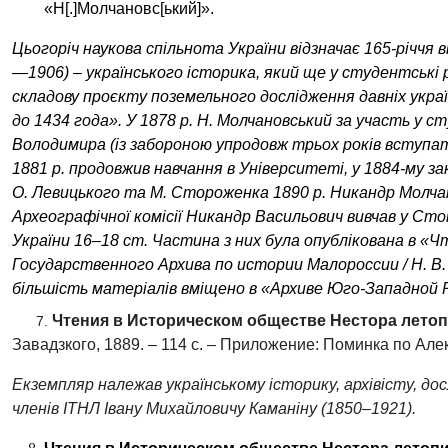
«Н
[
.
]
Молчановс
[
ький
]
»
.
Цьогоріч наукова спільнота України відзначає 165-річчя
—
1906
) – українського
історик
а, який ще у студентські
складову проєкту поземельного дослідження давніх укр
до 1434 года». У 1878 р. Н. Молчановський за участь у 
Володимира
(із забороною упродовж трьох років вступат
1881 р. продовжив навчання в Університеті, у 1884-му за
О.
Левицького
та М. Стороженка 1890 р. Никандр Молча
Археографічної комісії
Никандр Васильович вивчав у Сто
України 16–18 ст. Частина з них була опублікована в «Ч
Государственного Архива по истории Малороссии / Н. В. М
більшість матеріалів вміщено в «
Архиве Юго-Западной 
Чтения в Историческом обществе Нестора лето
7.
Завадзкого, 1889. – 114 с. – Приложение: Поминка по Але
Екземпляр належав українському
історик
у,
архівіст
у,
дос
членів ІТНЛ Івану Михайловичу Каманіну (1850
–1921)
.