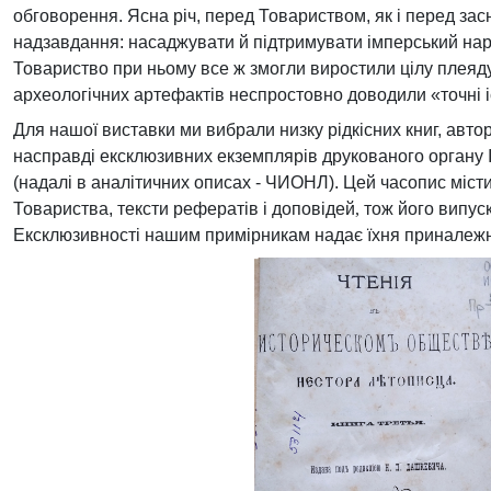
обговорення. Ясна річ, перед Товариством, як і перед зас
надзавдання: насаджувати й підтримувати імперський наратив
Товариство при ньому все ж змогли виростили цілу плеяду у
археологічних артефактів неспростовно доводили «точні і
Для нашої виставки
ми вибрали низку рідкісних книг, авто
насправді ексклюзивних екземплярів друкованого органу
(надалі в аналітичних описах - ЧИОНЛ). Цей часопис містит
Товариства, тексти рефератів і доповідей
, 
тож
його випуск
Ексклюзивності нашим примірникам надає їхня приналежн