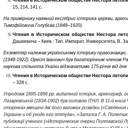
Чтения в
Историческо
м
обществ
е
Нестора
л
етоп
15, 214, 141
с.
На примірнику наявний екслібрис історика церкви, архе
Тимофійовича Голубєва (1848–1920).
Чтения в
Историческо
м
обществ
е
Нестора
л
ет
Дашкевича – Киев : Тип. Императ. Университета, В. Зава
Екземпляр належав українському
історик
у
правознав
цю
,
(1948-1922). Орест Іванович був багаторічним членом Ра
наукова спільнота Укаїни відзначатиме 175-річчя від дн
Чтения в
Историческо
м
обществ
е
Нестора
л
етоп
– 328 с.
Упродовж 1895-1896 рр. видатний історик, археограф,
г
Лазаревський (1834-1902) був головою ІТНЛ. В 11-й книз
сторінках вміщені дві його вагомих розвідки
(«Сведения 
Украине и об уходе его оттуда», «Записка Г. А. Полетик
публікації ученого («Исторические очерки Полтавской Л