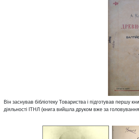
Він заснував бібліотеку Товариства і підготував першу кни
діяльності ІТНЛ (книга вийшла друком вже за головування 