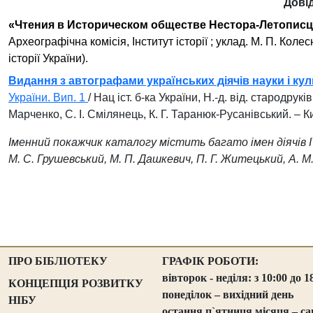
Дові
«Чтения в Историческом
обществе Нестора-Летописц
Археографічна комісія, Інститут історії ; уклад. М. П. Колесни
історії України).
Видання з автографами українських діячів науки і ку
України. Вип. 1
/ Нац іст. б-ка України, Н.-д. від. стародруків
Марченко, С. І. Смілянець, К. Г. Таранюк-Русанівський. – Киї
Іменний покажчик каталогу містить багато імен діячів ІТН
М. С. Грушевський, М. П. Дашкевич, П. Г. Житецький, А. М.
ПРО БІБЛІОТЕКУ
ГРАФІК РОБОТИ:
вівторок - неділя: з 10:00 до 1
КОНЦЕПЦІЯ РОЗВИТКУ
понеділок – вихідний день
НІБУ
остання п`ятниця місяця – са