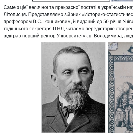
Саме з цієї величної та прекрасної постаті в українській 
Літописця. Представляємо збірник «Историко-статистичес
професором В.С. Іконниковим, й виданий до 50-річчя Унів
тодішнього секретаря ІТНЛ, читаємо передісторію створенн
відіграв перший ректор Університету св. Володимира, л