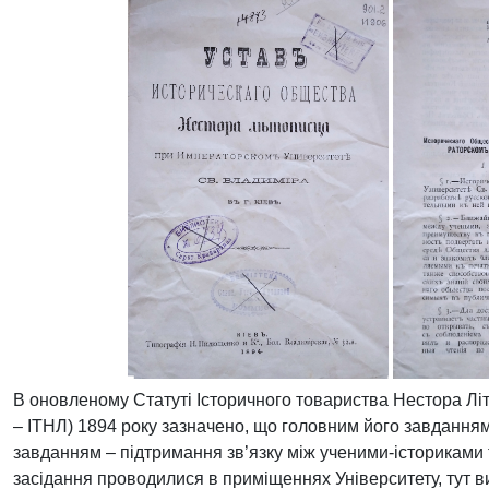
В оновленому Статуті Історичного товариства Нестора Літ
– ІТНЛ)
1894 року зазначено, що головним його завданням 
завданням – підтримання зв’язку між ученими-істориками т
засідання проводилися в приміщеннях Університету, тут в