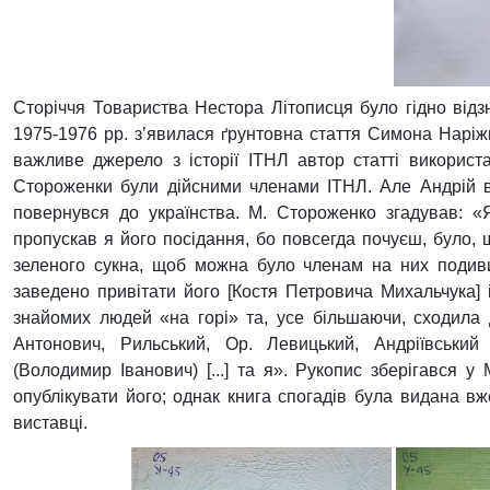
Сторіччя Товариства Нестора Літописця було гідно відзн
1975-1976 рр. з’явилася 
рунтовна стаття Симона Наріжн
ґ
важливе джерело з історії ІТНЛ автор статті викорис
Стороженки були дійсними членами ІТНЛ. Але Андрій вр
повернувся до українства. М. Стороженко згадував: «
пропускав я його посідання, бо повсегда почуєш, було, щ
зеленого сукна, щоб можна було членам на них подивит
заведено привітати його [Костя Петровича Михальчука] 
знайомих людей «на горі» та, усе більшаючи, сходила д
Антонович, Рильський, Ор. Левицький, Андріївський
(Володимир Іванович) [...] та я». Рукопис зберігався у
опублікувати його; однак книга спогадів була видана вж
виставці.