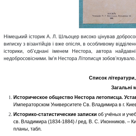
Німецький історик А. Л. Шльоцер високо цінував добросов
виписку з візантійців і вже опісля, в особливому відділенн
історики, об’єднані іменем Нестора, автора найдавн
недобросовісними. Ім’я Нестора Літописця зобов'язувало.
Список літератури,
Загальні 
Историческое общество
Нестора
л
етописца. Уста
Императорском Университете
С
в. Владимира в г. Кие
Историко-статистические записки
об
учёных и уче
св. Владимира (1834-1884) / ред. В. С. Иконников.
–
Ки
планы, табл.