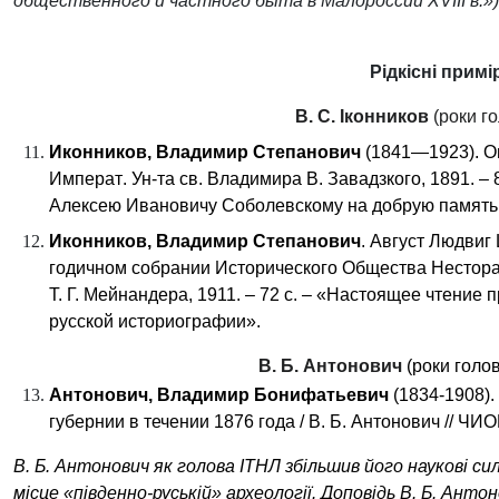
общественного и частного быта в Малороссии XVIII в.»)
Рідкісні примі
В. С. Іконников
(роки г
Иконников, Владимир Степанович
(1841
—
1923)
. 
Имп
ерат
. Ун-та св. Владимира В. Завадзкого, 1891.
–
8
Алексею Ивановичу Соболевскому на добрую память от
Иконников, Владимир Степанович
. Август Людвиг
годичном собрании Исторического Общества Нестора 
Т. Г. Мейнандера, 1911.
–
72 с.
–
«
Настоящее чтение пр
русской историографии
»
.
В. Б. Антонович
(роки голо
Антонович, В
ладимир
Б
онифатьевич
(1834-1908)
.
губернии в течении 1876 года / В. Б. Антонович // ЧИ
В. Б. Антонович як голова ІТНЛ збільшив його наукові си
місце «південно-руській» археології.
Доповідь В. Б. Анто