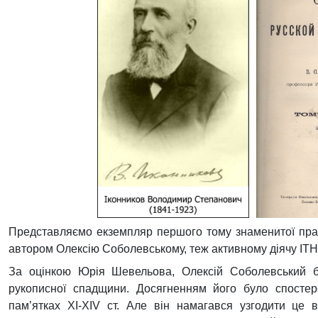
Представляємо екземпляр першого тому знаменитої прац
автором Олексію Соболевському, теж активному діячу ІТНЛ
За оцінкою Юрія Шевельова, Олексій Соболевський б
рукописної спадщини. Досягненням його було спостере
пам’ятках XI-XIV ст. Але він намагався узгодити це в