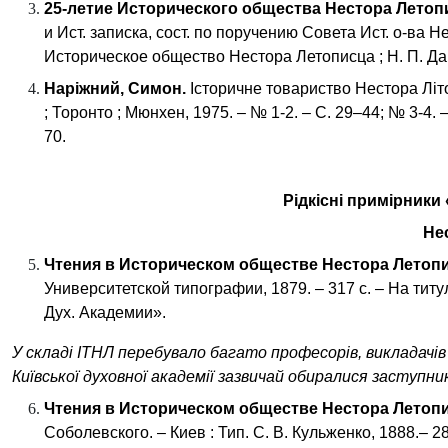
25-летие Исторического общества Нестора
Летоп
и Ист. записка, сост. по поручению Совета Ист.
о-ва Н
Историческое общество
Нестора
Л
етописца
;
Н. П. Д
Наріжний, Симон.
Історичне товариство Нестора Лі
; Торонто ; Мюнхен, 1975. – № 1-2. – С. 29–44; № 3-4. 
70.
Рідкісні примірники
Не
Чтения в
Историческо
м
обществ
е
Нестора
Л
етоп
Университетской типографии, 1879. – 317 с. – На титу
Дух. Академии
».
У складі ІТНЛ перебувало багато професорів, викладачів
Київської духовної академії зазвичай обиралися заступн
Чтения в
Историческо
м
обществ
е
Нестора
Л
етоп
Соболевского. – Киев : Тип. С. В. Кульженко, 1888.– 2