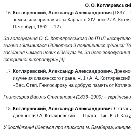
О. О.
Котляревськ
Котляревский, Александр Александрович
(1837
—
земли, или пришли из-за Карпат в XIV веке?
/ А.
Котля
Петербург, 1862. – 12 с.
За головування О. О. Котляревського до ІТНЛ «вступил
значно збільшилася бібліотека й поліпшилися фінанси Т
засідання чимало нових відвідувачів. За його головуванн
історичної літератури»
[4]
.
Котляревский, Александр Александрович.
Древнос
изучения славянского права. Ч. 1 / А. А. Котляревский
«
Вас. Степ.
Гнилосирову
на добрую память от Котляре
Гнилосиров Василь Степанович (1836–1900) – українськи
Котляревский, Александр Александрович.
Сказани
древности / А. Котляревский.
—
Прага : Тип. К. Л. Кла
У дослідженні йдеться про
єпископ
а м.
Бамберга
, канцл