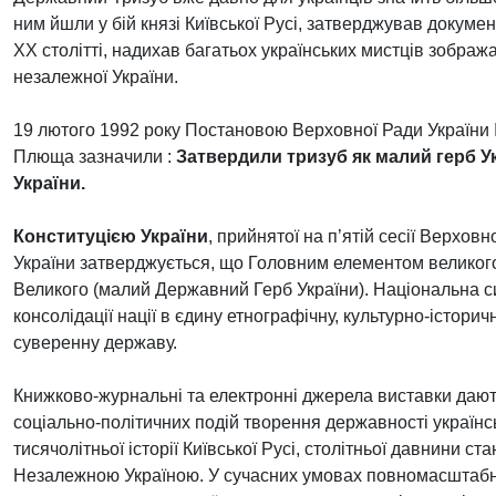
ним йшли у бій князі Київської Русі, затверджував докуме
ХХ столітті, надихав багатьох українських мистців зобра
незалежної України.
19 лютого 1992 року Постановою Верховної Ради України № 
Плюща зазначили :
Затвердили тризуб як малий герб У
України.
Конституцією України
, прийнятої на п’ятій сесії Верхов
України затверджується, що Головним елементом великог
Великого (малий Державний Герб України).
Національна си
консолідації нації в єдину етнографічну, культурно-істори
суверенну державу.
Книжково-журнальні та електронні джерела виставки дают
соціально-політичних подій творення державності українс
тисячолітньої історії Київської Русі, столітньої давнини 
Незалежною Україною.
У сучасних умовах повномасштабної 