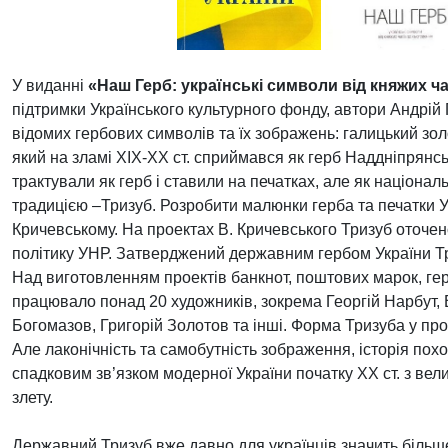
У виданні
«Наш Герб: українські символи від княжих час
підтримки Українського культурного фонду, автори Андрій Г
відомих гербових символів та їх зображень: галицький зол
який на зламі ХІХ-ХХ ст. сприймався як герб Наддніпрянсько
трактували як герб і ставили на печатках, але як націон
традицією –Тризуб.
Розробити малюнки герба та печатки У
Кричевському. На проектах В. Кричевського Тризуб оточе
політику УНР.
Затверджений державним гербом України Три
Над виготовленням проектів банкнот, поштових марок, герб
працювало понад 20 художників, зокрема Георгій Нарбут,
Богомазов, Григорій Золотов та інші.
Форма Тризуба у прое
Але лаконічність та самобутність зображення, історія по
спадковим зв’язком модерної України початку ХХ ст. з вел
злету.
Державний Тризуб вже давно для українців значить більше,