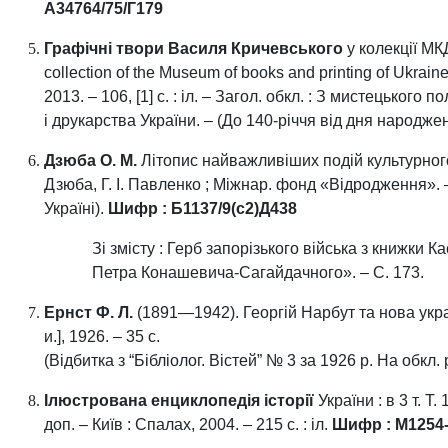
А34764/75/Г179
Графічні твори Василя Кричевського
у колекції МК
collection of the Museum of books and printing of Ukrain
2013. – 106, [1] с. : іл. – Загол. обкл. : З мистецьког
і друкарства України. – (До 140-річчя від дня народж
Дзюба О. М.
Літопис найважливіших подій культурного ж
Дзюба, Г. І. Павленко ; Міжнар. фонд «Відродження». – 
Україні).
Шифр : Б1137/9(с2)Д438
Зі змісту : Герб запорізького війська з книжки
Петра Конашевича-Сагайдачного». – С. 173.
Ернст Ф. Л.
(1891—1942). Георгій Нарбут та нова українс
и.], 1926. – 35 с.
(Відбитка з “Бібліолог. Вістей” № 3 за 1926 р. На обкл. 
Ілюстрована енциклопедія історії
України : в 3 т. Т
доп. – Київ : Спалах, 2004. – 215 с. : іл.
Шифр : М1254-1 