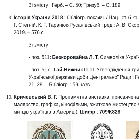
Зі змісту : Герб. – С. 50; Тризуб. – С. 189.
Історія України 2018
: бібліогр. покажч. / Нац. іст. б-к
Г. Стегній, К. Г. Таранюк-Русанівський ; ред.: А. В. Ско
2019. – 576 с.
Зі змісту :
- поз. 511:
Безкоровайна Л. Т.
Символіка України 
- поз. 517 :
Гай-Нижник П. П.
Утвердждення триз
Української держави доби Центральної Ради і Гет
21–28. – Бібліогр. : 59 назв.
Кричевський В. Г.
Пропамятна виставка, присвячена т
малярство, графiка, кiнофiльми, вжиткове мистецтво / В
митцiв українцiв в Америцi).
Шифр : 709/К828