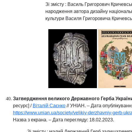
Зі змісту :
Василь Григорович Кричевськ
народження автора дизайну національно
культури Василя Григоровича Кричевсь
Затвердження великого Державного Герба України
ресурс] /
Віталій Саєнко
// УНІАН. – Дата опублікування
https://www.unian.ua/society/velikiy-derzhavniy-gerb-ukr
Назва з екрана. – Дата перегляду: 18.02.2023.
Зі змісту : малий Державний Герб залишатимет