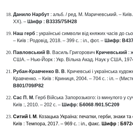
Данило
Нарбут
: альб. / ред. М. Маричевський. – Київ. 
XX). –
Шифр :
В3335/75/Н28
Наш
герб :
українські символи від княжих часів до сьог
– Київ : Родовід, 2018. – 399 с. : іл., фот. –
Шифр:
В437
Павловський В
. Василь Григорович
Кричевський
: 
США. – Нью-Йорк : Укр. Вільна Акад. Наук у США, 1974.
Рубан-Кравченко В. В
. Кричевські і українська худо
Кравченко. – Київ : Криниця, 2004. – 704 с. : іл. – (Мис
В801/709/Р82
Сас П. М.
Герб Війська Запорозького: із минулого у суча
Київ :, 2010. – 202 с. –
Шифр:
Б6068 /901.5С209
Ситий І. М
. Козацька Україна: печатки, герби, знаки та 
Київ : Темпора, 2017. – 969 с. : іл., факс.
Шифр :
Б9724