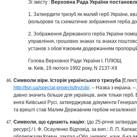
Зі змісту :
Верховна Рада України постановл
1. Затвердити тризуб як малий герб України, в
(кольорове та схематичне зображення герба до
2. Зображення Державного герба України поміщ
управління, грошових знаках та знаках поштов
установ з обов'язковим додержанням пропорцій
Голова Верховної Ради України І. ПЛЮЩ
м. Київ, 19 лютого 1992 року, N 2137-XII
Символи віри. Історія українського тризуба
[Елект
http://tsn.ua/special-projects/tryzub/
. – Назва з екрана. –
давно значить більше для українців, аніж тільки герб.
князі Київської Русі, затверджував документи Генерал
та врешті став Малим Державним гербом незалежної 
Символи, що єднають націю:
(до 25-річчя затвердже
ресурс] / І. Ф. Осауленко Відповід. за вип.: Л. П. Капк
облдержадм Комун. заклад «Обл. універс. наук. б‑ка ім