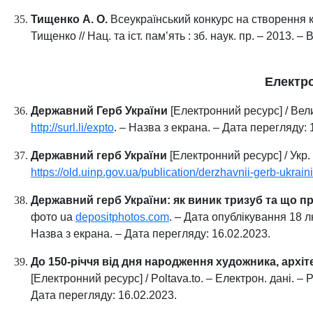
Тищенко А. О.
Всеукраїнський конкурс на створення к
Тищенко // Нац. та іст. пам’ять : зб. наук. пр. – 2013. – 
Електр
Державний Герб України
[Електронний ресурс] / Вели
http://surl.li/expto
. – Назва з екрана. – Дата перегляду: 
Державний герб України
[Електронний ресурс] / Укр. 
https://old.uinp.gov.ua/publication/derzhavnii-gerb-ukraini
Державний герб України: як виник тризуб та що 
фото ua
depositphotos.com
. – Дата опублікування 18 л
.
Назва з екрана. – Дата перегляду: 16.02.2023.
До 150-річчя від дня народження художника, архі
[Електронний ресурс] / Poltava.to. – Електрон. дані. –
Дата перегляду: 16.02.2023.