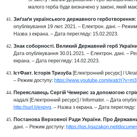
малого герба буде визначено у законі, який маю
Зиґзаґи українського державного герботворення: 
опублікування 19 лют. 2021. – Електрон. дані. – Режи
Назва з екрана. – Дата перегляду: 15.02.2023.
Знак соборності. Великий Державний герб України
Дата опублікування 30.01.2021. – Електрон. дані. – Р
екрана. – Дата перегляду: 14.02.2023.
ІстФакт. Історія Тризуба
[Електронний ресурс] / Ukrain
– Режим доступу:
https://www.youtube.com/watch?v=m
Переяславець Сергій Чемерис за допомогою стрін
надалі [Електронний ресурс] / Іnformator. – Дата опубл
http://surl.li/expyg
. – Назва з екрана. – Дата перегляду:
Постанова Верховної Ради України. Про Державн
дані. – Режим доступу:
https://ips.ligazakon.net/docu