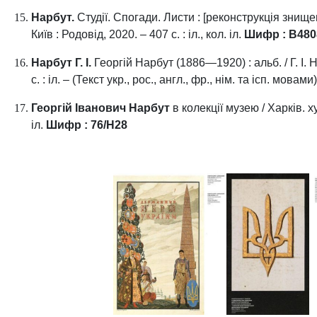
Нарбут.
Студії. Спогади. Листи : [реконструкція знищен
Київ : Родовід, 2020. – 407 с. : іл., кол. іл.
Шифр : В480
Нарбут Г. І.
Георгій Нарбут (1886—1920) : альб. / Г. І. 
с. : іл. – (Текст укр., рос., англ., фр., нім. та ісп. мовами
Георгій Іванович Нарбут
в колекції музею / Харків. ху
іл.
Шифр : 76/Н28