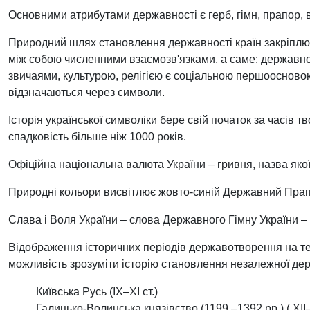
Основними атрибутами державності є герб, гімн, прапор, ва
Природний шлях становлення державності країн закріплює 
між собою численними взаємозв'язками, а саме: державно
звичаями, культурою, релігією є соціальною першооснов
відзначаються через символи.
Історія української символіки бере свій початок за часів т
спадковість більше ніж 1000 років.
Офіційна національна валюта України – гривня, назва якої
Природні кольори висвітлює жовто-синій Державний Прап
Слава і Воля України – слова Державного Гімну України – 
Відображення історичних періодів державотворення на тери
можливість зрозуміти історію становлення незалежної дер
Київська Русь (ІХ–ХІ ст.)
Галицько-Волинська князівство (1199 –1392 рр.) ( ХІІ–