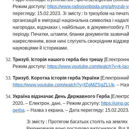
Режим доступу:
https://www.radiosvoboda.org/a/tryzub-
перегляду: 15.02.2023. Зі змісту : Із тризубом на печат
організацій в еміграції національна символіка і нада
нагородах, відзнаках і, найбільше, в документообігу.
періоду. Печатки, штампи, бланки документів зазвичай
накресленням, вони нині слугують своєрідним віддз
науковцями й істориками.
Тризуб. Історія нашого герба без трешу
[Електронни
Режим доступу:
https://www.youtube.com/watch?v=k-l
Тризуб. Коротка історія герба України
[Електронний 
https://www.youtube.com/watch?v=fZgMZSgZLUk
. – На
Україна відзначає День Державного Герба
[Електрон
2020. – Електрон. дані. – Режим доступу:
https://uinp.
gerba
. – Назва з екрана. – Дата перегляду: 15.02.2023
Зі змісту : Протягом багатьох століть на земл
Рюриковичів воно поступово витіснилося. Від XІ