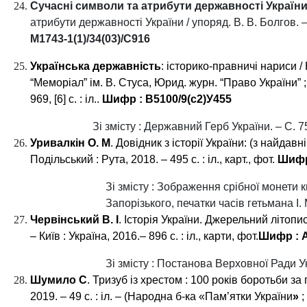
Сучасні символи та
атрибути державності Україн
атрибути державності України / упоряд. В. В. Болгов. – 
М1743‑1(1)/34(03)/С916
Українська державність
: історико-правничі нариси / 
“Меморіал” ім. В. Стуса, Юрид. журн. “Право України” ; н
969, [6] с. : іл..
Шифр :
В5100/9(с2)У455
Зі змісту : Державний Герб України. – С. 7
Уривалкін О. М
. Довідник з історії України: (з найдавні
Подільський : Рута, 2018. – 495 с. : іл., карт., фот.
Шифр
Зі змісту : Зображення срібної монети
Запорізького, печатки часів гетьмана І. 
Червінський В. І
. Історія України. Джерельний літопис 
– Київ : Україна, 2016.– 896 с. : іл., карти, фот.
Шифр :
А
Зі змісту : Постанова Верховної Ради У
Шумило С
. Тризуб із хрестом : 100 років боротьби за
2019. – 49 с. : іл. – (Народна б-ка «Пам’ятки України
»
;