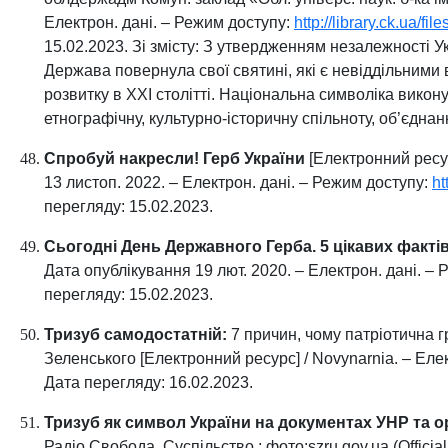
Електрон. дані. – Режим доступу:
http://library.ck.ua/f
15.02.2023. Зі змісту: З утвердженням незалежності Ук
Держава повернула свої святині, які є невіддільними 
розвитку в ХХІ столітті. Національна символіка викон
етнографічну, культурно-історичну спільноту, об’єдна
Спробуй накресли! Герб України
[Електронний ресурс
13 листоп. 2022. – Електрон. дані. – Режим доступу:
ht
перегляду: 15.02.2023.
Сьогодні День Державного Герба. 5 цікавих факті
Дата опублікування 19 лют. 2020. – Електрон. дані. –
перегляду: 15.02.2023.
Тризуб самодостатній:
7 причин, чому патріотична 
Зеленського [Електронний ресурс] / Novynarnia. – Еле
Дата перегляду: 16.02.2023.
Тризуб як символ України на документах УНР та о
Радіо Свобода. Суспільство ; фото:szru.gov.ua (Official