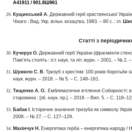
А41911 / 901.8Ш961
Кущинський А
. Державний герб християнської Україн
Чікаго : Вид. Укр. вільн. козацтва, 1983. – 80 с. : іл.
Ши
Статті з періодичн
Кучерук О.
Державний герб України (фрагменти стеног
Пам’ять століть : іст. наук. та літ. журн. – 2001. – № 2. 
Шумило С. В
. Тризуб з хрестом: 100 років боротьби з
наук. журн. – 2018. – № 5. – С. 148–161.
Тищенко А. О.
. Емблематичне втілення Соборності: ві
старовина : [зб. наук. пр.]. – 2018. – Вип. 5. – С. 118–12
Бабак І
. Історичне значення тризуба як символу України 
2008. – № 27. – С. 127–129.
Махінчук Н.
Енергетика герба – енергетика народу / Н. 