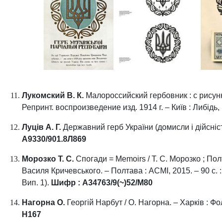
Лукомский В. К.
Малороссийский гербовник : с рисунка
Репринт. воспроизведение изд. 1914 г. – Київ : Либідь, 
Луців А. Г.
Державний герб України (домисли і дійсність) 
А9330/901.8Л869
Морозко Т. С.
Спогади = Memoirs / Т. С. Морозко ; Пол
Василя Кричевського. – Полтава : АСМІ, 2015. – 90 с. : 
Вип. 1).
Шифр : А34763/9(~)52/М80
Нагорна О.
Георгій Нарбут / О. Нагорна. – Харків : Фолі
Н167