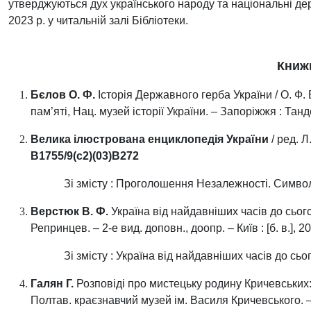
утверджуються дух українського народу та національні де
2023 р. у читальній залі Бібліотеки.
Книж
Бєлов О. Ф.
Історія Державного герба України / О. Ф. Б
пам’яті, Нац. музей історії України. – Запоріжжя : Танд
Велика ілюстрована енциклопедія України
/ ред. Л
В1755/9(с2)(03)В272
Зі змісту : Проголошення Незалежності. Символ
Верстюк В. Ф.
Україна від найдавніших часів до сьогод
Репринцев. – 2‑е вид. доповн., доопр. – Київ : [б. в.], 20
Зі змісту : Україна від найдавніших часів до сьо
Галян Г.
Розповіді про мистецьку родину Кричевських: 
Полтав. краєзнавчий музей ім. Василя Кричевського. – П