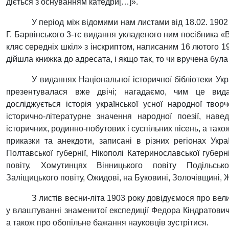
діється з оснуванням катедри[…]».
У період між відомими нам листами від 18.02. 1902 
Г. Барвінського 3-тє видання укладеного ним посібника «
кляс середніх шкіл» з інскриптом, написаним 16 лютого 1
дійшла книжка до адресата, і якщо так, то чи вручена була 
У виданнях Національної історичної бібліотеки Укр
презентувалася вже двічі; нагадаємо, чим це вида
досліджується історія української усної народної творч
історично-літературне значення народної поезії, наве
історичних, родинно-побутових і суспільних пісень, а також
приказки та анекдоти, записані в різних регіонах Укра
Полтавської губернії, Нікополі Катеринославської губерн
повіту, Хомутинцях Вінницького повіту Подільсько
Заліщицького повіту, Ожидові, на Буковині, Золочівщині,
З листів весни-літа 1903 року довідуємося про вел
у влаштуванні знаменитої експедиції Федора Кіндратови
а також про обопільне бажання науковців зустрітися.