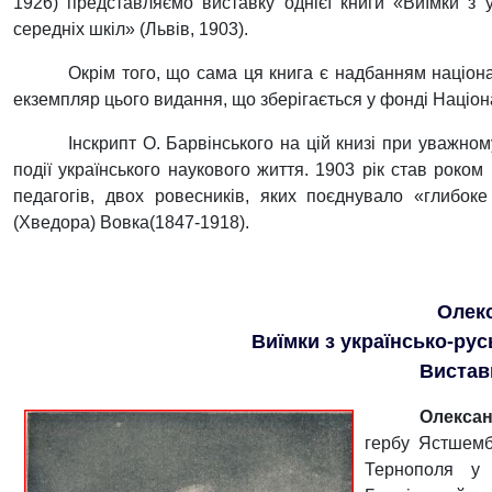
1926) представляємо виставку однієї книги «Виїмки з у
середніх шкіл» (Львів, 1903).
Окрім того, що сама ця книга є надбанням націона
екземпляр цього видання, що зберігається у фонді Націона
Інскрипт О. Барвінського на цій книзі при уважно
події українського наукового життя. 1903 рік став роком
педагогів, двох ровесників, яких поєднувало «глибо
(Хведора) Вовка(1847-1918).
Олек
Виїмки з українсько-рус
Виставк
Олексан
гербу Ястшемб
Тернополя у 