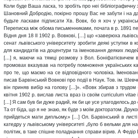
Коли буде Ваша ласка, то зробіть про неі бібліографичну з
Шановний Добродію, покірно прошу Вас не забути і на да
будьте ласкави підписати Xв. Вовк, бо я хоч у украінсь
Переписка між обома письменниками, почата в р. 1891 пе
Відня дня 18 II 1902 р. Вовкові, […] що «заверюха львів
сенат львівського університету зробити деякі уступки в 
для кандидатів на доцентури та іменовання деяких люде
[…] я, маючи на тямці розмову з Вол. Боніфатієвичем в К
промовах вказував на потребу помноженя українських кат
про те, що маємо на се відповідного чоловіка. Іменован
писав Барвінський Вовкові про події в Наук. Тов. ім. Шев
він приняв вибір на голову […]». «Вовк збирав з трудом
квітня 1902 р. вислав листа враз із своїм curriculum vita
[…] Я сам був би дуже радий, як би це усе улагодилось до
Та от біда, що я не знаю, як буде з моїм докторатом. Дру
прийдеться мати дипльому.» […] Ол. Барвінський в листі
катедру у львівському університеті „було б вельми для на
політик, в таке спішне поладнання справи вірив. А Федір