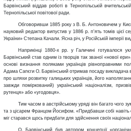
Барвінський віддав роботі в Тернопільській вчительськ
Тернопільської повітової ради.
Обговоривши 1885 року з В. Б. Антоновичем у Києві
науковий редактор випустив у 1886 р. п’ять томів цієї с
України» Степана Качали. Ясна річ, у Російській імперії в
Наприкінці 1880-х рр. у Галичині готувалося у
Барвінський став одним із творців так званої «нової ери
основі визнання поляками українців рівноправними пол
Адама Сапєги О. Барвінський отримав посаду викладача вч
про шляхи розвитку галицьких українців, його наполяган
завжди поміркований) український націоналізм, приз
рутенця» або «угодовця».
Тим часом в австрійському уряді він багато чого з
та з цісарем Францом Йосифом. «Придбавши собі навіть се
міг старався щось придбати для здійснення своїх націонал
О. Барвінський був автором концепції «органічно