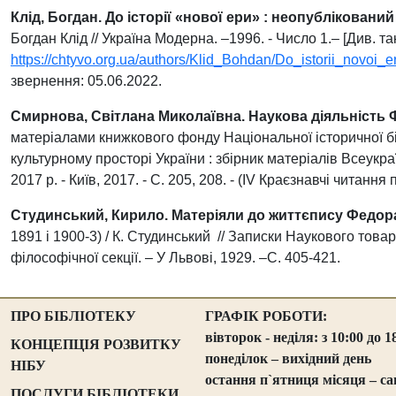
Клід, Богдан. До історії «нової ери» : неопублікова
Богдан Клід // Україна Модерна. –1996. - Число 1.– [Див. та
https://chtyvo.org.ua/authors/Klid_Bohdan/Do_istorii_novo
звернення: 05.06.2022.
Смирнова, Світлана Миколаївна. Наукова діяльність
матеріалами книжкового фонду Національної історичної біб
культурному просторі України : збірник матеріалів Всеукра
2017 р. - Київ, 2017. - С. 205, 208. - (ІV Краєзнавчі читання
Студинський, Кирило. Матеріяли до життєпису Федор
1891 і 1900-3) / К. Студинський // Записки Наукового товар
філософічної секції. – У Львові, 1929. –С. 405-421.
ПРО БІБЛІОТЕКУ
ГРАФІК РОБОТИ:
вівторок - неділя: з 10:00 до 1
КОНЦЕПЦІЯ РОЗВИТКУ
понеділок – вихідний день
НІБУ
остання п`ятниця місяця – са
ПОСЛУГИ БІБЛІОТЕКИ