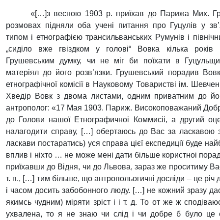
«[…]з весною 1903 р. приїхав до Парижа Мих. Г
розмовах підняли оба учені питання про Гуцулів у зв’
типом і етнографією трансильванських Румунів і північ
„сиділо вже гвіздком у голові“ Вовка кілька років
Грушевським думку, чи не міг би поїхати в Гуцульщи
матеріял до його розв’язки. Грушевський порадив Вовк
етнографічної комісії в Науковому Товаристві ім. Шевчен
Хведір Вовк з двома листами, одним приватним до йог
антрополог: «17 Мая 1903. Париж. Високоповажаний Добро
до Голови нашої Етнографичноі Коммисіі, а другий 
налагодити справу, […] обертаюсь до Вас за ласкавою з
ласкави постаратись) уся справа цієї експедиції буде на
вплив і ніхто … не може мені дати більше користноі порад
приїхавши до Відня, чи до Львова, зараз же проситиму Ва
т. п., […] тим більше, що антропольогичні досліди – це рі
і часом досить забобонного люду. […] не кожний зразу да
якимсь чудним) міряти зріст і і т. д. То от же ж споді
ухвалена, то я не знаю чи слід і чи добре б було це