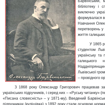
Барвінський,
бібліотеку і 
виключно укра
формувалася в 
Навчання Олекс
перетворень у 
життя галицьких
У 1865 р
студентом Льв
українську та 
галицького 
Наддніпрянщин
Львівської гро
– провідного ор
З 1868 року Олександр Григорович працював заст
українських підручників, і серед них – «Руську читанку» (
«Писана словесність» – у 1871-му). Введений Барвінськ
підручниках (кулішівка) з 1892 року стали основою норм