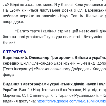
: «У Відні не застанете мене. Я у Львові. Коли умовилися 
На цьому кінчиться листування Вовка з Ол. Барвінськи
небавом перейти на власність Наук. Тов. ім. Шевченка у
впорядкує».
«Багато тертя і каміння стрічав цей невтомний дія
його на полі української культури величезні і безсумнів
Лепкий.
ЛІТЕРАТУРА
Барвінський, Олександр Григорович. Виїмки з українь
середніх шкіл
/ Олександер Барвінський. – 3-тє вид., допов
[Текст інскрипту:] «Високоповажаному Добродієви Хведоро
фонд».
Видання з автографами українських діячів науки і кул
України
. Вип. 1 / Нац. Історична б-ка України, Н.-д. від. ст
Марченко, С. І. Смілянець, К. Г. Таранюк-Русанівський. – Ки
видання доступна:
https://drive.google.com/file/d/18MKxO