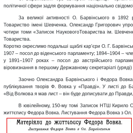
політичної сфери задля формування національно свідомої у
За великої активності О. Барвінського в 1892
Товариство імені Шевченка. Олександр Григорович упро
чотири томи «Записок НауковогоТовариства ім. Шевченка
Товариства.
Коротко окреслимо подальші щаблі кар’єри О. Г. Барвінсь
1907 – посол до віденського парламенту; 1894–1904 – чле
у 1891–1907 роках – посол до австрійського парламе
віровизнання в першому Державному секретаріаті (уряді)
Заочно Олександра Барвінського і Федора Вовка
публікування творів Ф. Вовка у «Правді». У листі до Ба
«Від Волкова я мав лист – він буде дописувати до Правди, 
В ювілейному, 150-му томі Записок НТШ Кирило Ст
життєпису Федора Вовка. Листування Федора Вовка з Ол. Б