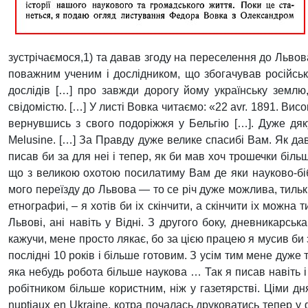
зустрічаємося,1) та давав згоду на переселення до Львов
поважним ученим і дослідником, що збогачував російськ
дослідів […] про завжди дорогу йому українську землю
свідомістю. […] У листі Вовка читаємо: «22 avr. 1891. Ви
вернувшись з свого подоріжжя у Бельгію […]. Дуже дяку
Melusine. […] За Правду дуже велике спасибі Вам. Як да
писав би за для неі і тепер, як би мав хоч трошечки біль
що з великою охотою посилатиму Вам де яки науково-бібл
мого переїзду до Львова — то се річ дуже можлива, тилькі
етнографиі, – я хотів би іх скінчити, а скінчити іх можна 
Львові, ані навіть у Відні. З другого боку, дневникарсь
кажучи, мене просто лякає, бо за цією працею я мусив би з
послідні 10 років і більше готовим. З усім тим мене дуже 
яка небудь робота більше наукова … Так я писав навіть і
робітником більше користним, ніж у газетярстві. Ціми д
nuptiaux en Ukraine, котра почалась друковатись тепер у 