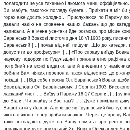
полагодити це усе тихенько і якомога менш оффіціяльно.
Ви, мабуть, такого-ж погляду будете... Приіхати я міг би 
горах вже досить холодно… Прислухаюся по Парижу до чу
давали надію на сповнене наших бажань що до катедр
написали. А в мене усе-таки йде розмова про місце конс
Барвінський Вовкові листом з дня 18 VI 1903 року, писани
Барвінський […] почав від неї, пишучи: „Що до катедри, 
допустити до професури». […] «Про справу виїзду Вовка 
наукову подорож по Гуцульщині приняла етнографічна к
потрібний на всякі видатки, але й виеднати у намісник
робили Вам ніяких перепон а також віднестися до ріжни
поїздці. […] Від себе просив Ол. Барвінський Вовка, щоби
Вовк відповів Ол. Барвінському: „І Серпня 1903. Високо
ласкавий лист […] Виїду з Парижу 16-17 Серпня, […] зупин
до Відня. Чи знайду я Вас там? […] Дуже прихільно дяку
Вашої хати у Львові. Але ж ще як Грушівський був тут, в
якось ніяково тепер зробити инакше. Через це прошу Вас
таки покладаюсь дуже на Вашу поміч а про решту поб
поважаннєм дуже прихільний Хв. Вовк.» Олександер Барвінс