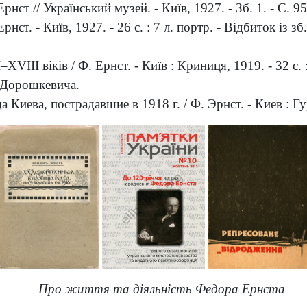
нст // Український музей. - Київ, 1927. - Зб. 1. - С. 9
нст. - Київ, 1927. - 26 с. : 7 л. портр. - Відбиток із з
VIII віків / Ф. Ернст. - Київ : Криниця, 1919. - 32 с. :
. Дорошкевича.
иева, пострадавшие в 1918 г. / Ф. Эрнст. - Киев : Гур
Про життя та діяльність Федора Ернста