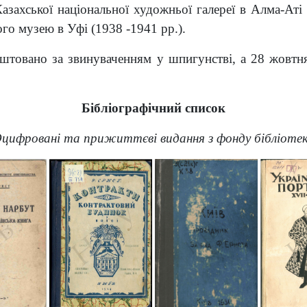
захської національної художньої галереї в Алма-Аті 
о музею в Уфі (1938 -1941 рр.).
штовано за звинуваченням у шпигунстві, а 28 жовтня
Бібліографічний список
цифровані та прижиттєві видання з фонду бібліоте