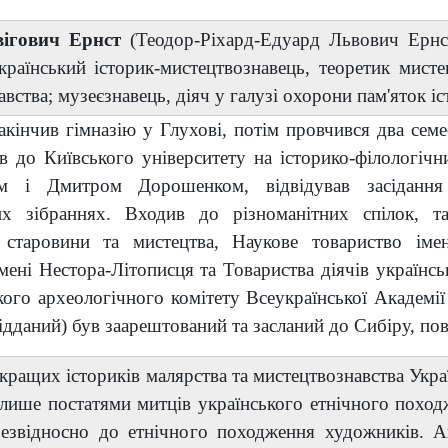
ігович
Ернст
(Теодор-Ріхард-Едуард Львович Ернст
країнський історик-мистецтвознавець, теоретик мисте
вства; музеєзнавець, діяч у галузі охорони пам'яток іс
акінчив гімназію у Глухові, потім провчився два семе
в до Київського університету на історико-філологіч
им і Дмитром Дорошенком, відвідував засідан
их зібраннях. Входив до різноманітних спілок, т
в старовини та мистецтва, Наукове товариство ім
імені Нестора-Літописця та Товариства діячів українс
кого археологічного комітету Всеукраїнської Академії
підданий) був заарештований та засланий до Сибіру, по
айкращих істориків малярства та мистецтвознавства Укр
лише постатями митців українського етнічного поход
 безвідносно до етнічного походження художників.