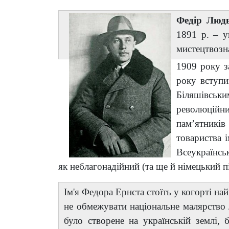
Федір
Людв
1891 р. – у
мистецтвозна
1909 року з
року вступи
Біляшівськ
революційн
пам’ятникі
товариства 
Всеукраїнсь
як неблагонадійний (та ще й німецький 
Ім'я Федора Ернста стоїть у когорті н
не обмежувати національне малярство 
було створене на українській землі,