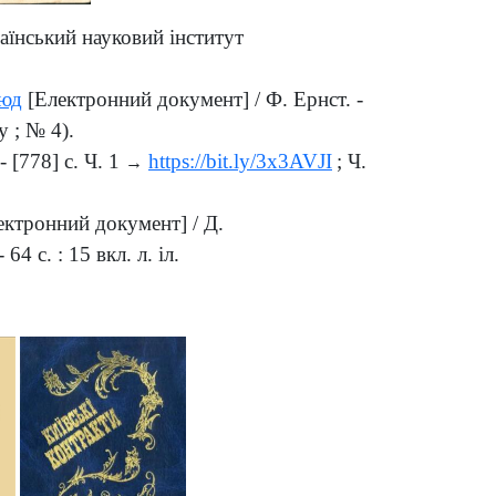
аїнський науковий інститут
тюд
[Електронний документ] / Ф. Ернст. -
у ; № 4).
 [778] с. Ч. 1
https://bit.ly/3x3AVJI
; Ч.
→
ктронний документ] / Д.
4 с. : 15 вкл. л. іл.