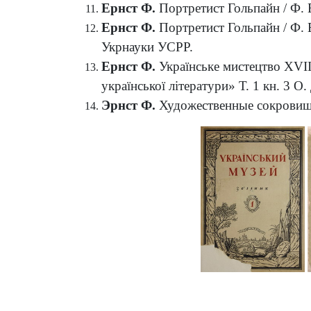
Ернст Ф.
Портретист Гольпайн / Ф. Ер
Ернст Ф.
Портретист Гольпайн / Ф. Ер
Укрнауки УСРР.
Ернст Ф.
Українське мистецтво XVII–X
української літератури» Т. 1 кн. 3 О
Эрнст Ф.
Художественные сокровища К