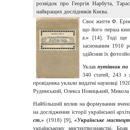
розвідок про Георгія Нарбута, Тара
найкращих дослідників Києва.
Своє життя Ф. Ернс
що його перша книг
г.»
[14]
. Тоді ще
заснованим 1910 ро
здійснив їх фотозйо
Уклав
путівник по
340 статей, 243 з 
провідника уклали видатні науковці 192
Рудинський, Олекса Новицький, Микола М
Найбільший вплив на формування вченог
на дослідження історії української архі
ст.»
(1918)
[9]
,
«Українське мистецт
українському мистецтвознавстві. Бра