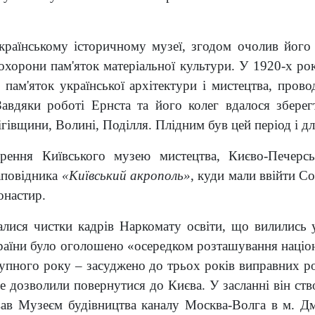
раїнському історичному музеї, згодом очолив його 
хорони пам'яток матеріальної культури. У 1920-х ро
пам'яток української архітектури і мистецтва, прово
Завдяки роботі Ернста та його колег вдалося зберегт
гівщини, Волині, Поділля. Плідним був цей період і дл
ення Київського музею мистецтва, Києво-Печерськ
заповідника
«Київський акрополь»
, куди мали ввійти Со
онастир.
алися чистки кадрів Наркомату освіти, що вилились
України було оголошено «осередком розташування націо
тупного року – засуджено до трьох років виправних ро
не дозволили повернутися до Києва. У засланні він ств
вав Музеєм будівництва каналу Москва-Волга в м. Дм