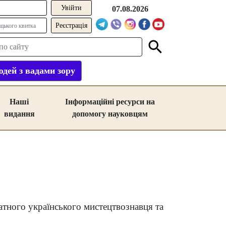
07.08.2026
Реєстрація
дей з вадами зору
Наші
Інформаційні ресурси на
видання
допомогу науковцям
тного українського мистецтвознавця та