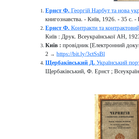
Ернст Ф.
Георгій Нарбут та нова ук
книгознавства. - Київ, 1926. - 35 с. 
Ернст Ф.
Контракти та контрактови
Київ : Друк. Всеукраїнської АН, 1923.
Київ :
провідник [Електронний докумен
2
https://bit.ly/3ctSsBl
→
Щербаківський Д.
Український пор
Щербаківський, Ф. Ернст ; Всеукраїнсь