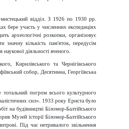
мистецький відділ. З 1926 по 1930 рр.
ках бере участь у численних експедиціях
дить археологічні розкопки, організовує
и значну кількість пам'яток, передусім
я наукової діяльності вченого.
ого, Кирилівського та Чернігівського
фіївський собор, Десятинна, Георгіївська
 у тотальний погром всього культурного
налістичних сил». 1933 року Ернста було
біт на будівництві Біломор-Балтійського
орив Музей історії Біломор-Балтійського
итрові. Під час нетривалого звільнення