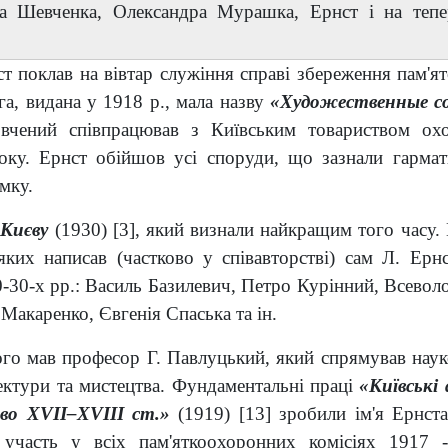
са Шевченка, Олександра Мурашка, Ернст і на теп
т поклав на вівтар служіння справі збереження пам'ят
а, видана у 1918 р., мала назву
«Художественные со
 вчений співпрацював з Київським
товариством охо
ку. Ернст обійшов усі споруди, що зазнали гарматн
мку.
 Києву
(1930)
[3]
, який визнали найкращим того часу. 
яких написав (частково у співавторстві) сам Л. Ерн
0-30-х рр.: Василь Базилевич, Петро Курінний, Всево
акаренко, Євгенія Спаська та ін.
о мав професор Г. Павлуцький, який спрямував наук
тектури та мистецтва. Фундаментальні праці
«Київські
во XVII–XVIII ст.»
(1919)
[13]
зробили ім'я Ернста
в участь у всіх пам'яткоохоронних комісіях 1917