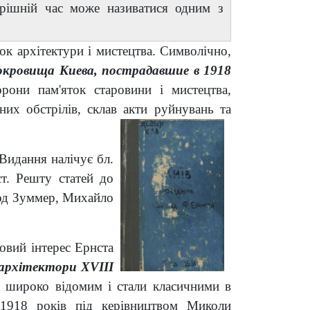
ерішній час може називатися одним з
ок архітектури і мистецтва. Символічно,
кровища Киева, пострадавшие в 1918
рони пам'яток старовини і мистецтва,
их обстрілів, склав акти руйнувань та
Видання налічує бл.
ст. Решту статей до
лод Зуммер, Михайло
овий інтерес Ернста
 архітектори XVIII
 широко відомим і стали класичними в
 -1918 років під керівництвом Миколи