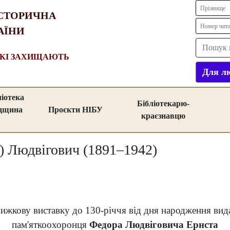
СТОРИЧНА
АЇНИ
ЯКІ ЗАХИЩАЮТЬ
Для лю
ліотека
Бібліотекарю-
адщина
Проєкти НІБУ
краєзнавцю
) Людвігович (1891–1942)
ижкову виставку до 130-річчя від дня народження вида
пам'яткоохоронця
Федора Людвіговича Ернста