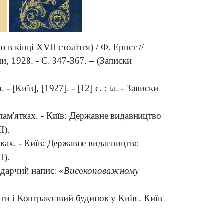
ю в кінці Х
VII
століття) / Ф. Ернст //
и, 1928. - С.
347-367. – (Записки
[Київ], [1927]. - [12] с. : іл. - Записки
і пам'ятках. - Київ: Державне видавництво
І).
ятках. - Київ: Державне видавництво
І).
 - дарчий напис:
«Високоповажному
акти і Контрактовий будинок у Київі. Київ