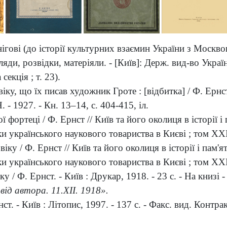
гові (до історії культурних взаємин України з Москво
яди, розвідки, матеріяли. - [Київ]: Держ. вид-во Україн
екція ; т. 23).
у, що їх писав художник Гроте : [відбитка] / Ф. Ернст. - 
- 1927. - Кн. 13–14, с. 404-415, іл.
 фортеці / Ф. Ернст // Київ та його околиця в історії 
ски українського наукового товариства в Києві ; том ХХІ
іку / Ф. Ернст // Київ та його околиця в історії і пам'
ски українського наукового товариства в Києві ; том ХХІ
ку / Ф. Ернст. - Київ : Друкар, 1918. - 23 с. - На книзі
ід автора. 11.XII. 1918».
ст. - Київ : Літопис, 1997. - 137 с. - Факс. вид. Контр