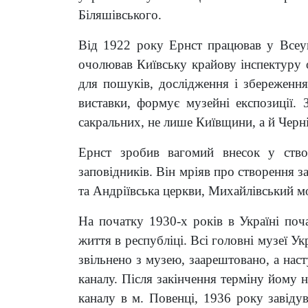
Біляшівського.
Від 1922 року Ернст працював у Всеук
очолював Київську крайову інспектуру о
для пошуків, дослідження і збереження 
виставки, формує музейні експозиції. 
сакральних, не лише Київщини, а й Черні
Ернст зробив вагомий внесок у створ
заповідників. Він мріяв про створення 
та Андріївська церкви, Михайлівський м
На початку 1930-х років в Україні поч
життя в республіці. Всі головні музеї 
звільнено з музею, заарештовано, а нас
каналу. Після закінчення терміну йому 
каналу в м. Повенці, 1936 року завіду