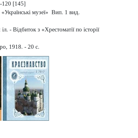
5-120 [145]
б. «Українські музеї» Вип. 1 вид.
 іл. - Відбиток з «Хрестоматії по історії
о, 1918. - 20 с.