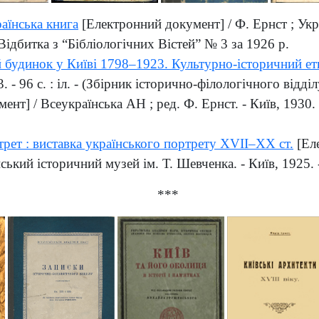
раїнська книга
[Електронний документ] / Ф. Ернст ; Укр
- Відбитка з “Бібліологічних Вістей” № 3 за 1926 р.
й будинок у Київі 1798–1923. Культурно-історичний е
 - 96 с. : іл. - (Збірник історично-філологічного відділ
т] / Всеукраїнська АН ; ред. Ф. Ернст. - Київ, 1930. -
трет : виставка українського портрету XVII–XX ст.
[Еле
кий історичний музей ім. Т. Шевченка. - Київ, 1925. - 6
***