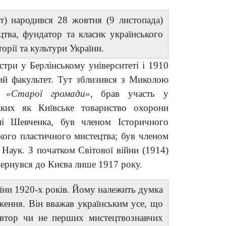
) народився 28 жовтня (9 листопада)
цтва, фундатор та класик українського
торії та культури України.
стри у Берлінському університеті і 1910
ний факультет. Тут зблизився з Миколою
ня
«Старої громади»
, брав участь у
аких як Київське товариство охорони
ені Шевченка, був членом Історичного
ького пластичного мистецтва; був членом
 Наук. З початком Світової війни (1914)
вернувся до Києва лише 1917 року.
аїни 1920-х років. Йому належить думка
ження. Він вважав українським усе, що
 Автор чи не перших мистецтвознавчих