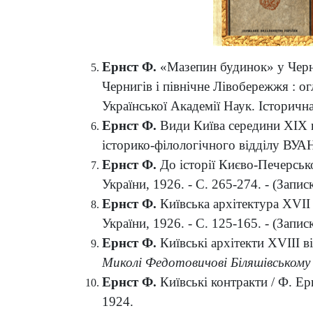
Ернст Ф.
«Мазепин будинок» у Черні
Чернигів і північне Лівобережжя : огл
Української Академії Наук. Історична с
Ернст Ф.
Види Київа середини XIX вік
історико-філологічного відділу ВУАН. 
Ернст Ф.
До історії Києво-Печерської
України, 1926. - С. 265-274. - (Запи
Ернст Ф.
Київська архітектура XVII в
України, 1926. - С. 125-165. - (Запи
Ернст Ф.
Київські архітекти XVIII ві
Миколі Федотовичові Біляшівському в
Ернст Ф.
Київські контракти / Ф. Ерн
1924.