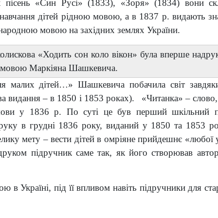
х пісень «Син Русі» (1833), «Зоря» (1834) вони ск
навчання дітей рідною мовою, а в 1837 р. видають з
ародною мовою на західних землях України.
колискова «Ходить сон коло вікон» була вперше надру
ю мовою Маркіяна Шашкевича.
ля малих дітей…» Шашкевича побачила світ завдяк
ва видання – в 1850 і 1853 роках). «Читанка» – слово
мови у 1836 р. По суті це був перший шкільний 
руку в грудні 1836 року, виданий у 1850 та 1853 ро
лику мету – вести дітей в омріяне прийдешнє «любої ук
уком підручник саме так, як його створював автор,
ю в Україні, під її впливом навіть підручники для ст