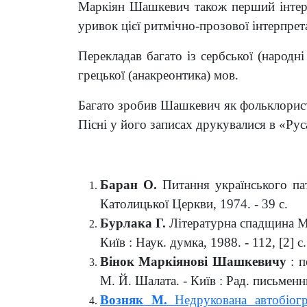
М
аркіян
Шашкевич також перший інтерп
уривок цієї ритмічно-прозової інтерпрет
Перекладав багато із сербської (народні
грецької (анакреонтика) мов.
Багато зробив Шашкевич як фольклорист, 
Пісні у його записах друкувалися в «Рус
Баран О
.
Питання українського па
Католицької Церкви, 1974. - 39 с.
Бурлака
Г.
Літературна спадщина 
Київ : Наук. думка, 1988. - 112, [2] с.
Вінок Маркіянові Шашкевичу
: п
М. Й. Шалата. - Київ : Рад. письменни
Возняк
М.
Недрукована автобіо