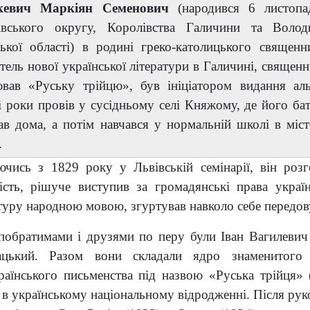
евич Маркіян Семенович
(народився 6 листопа
івського округу, Королівства Галичини та Володи
ської області) в родині греко-католицького священн
тель нової української літератури в Галичині, свяще
вав «Руську трійцю», був ініціатором видання аль
і роки провів у сусідньому селі Княжому, де його б
в дома, а потім навчався у нормальній школі в місте
.
ючись з 1829 року у Львівській семінарії, він роз
ність, рішуче виступив за громадянські права украї
туру народною мовою, згуртував навколо себе передов
побратимами і друзями по перу були Іван Вагилевич
ацький.
Разом вони складали ядро знаменитого 
раїнського письменства під назвою «Руська трійця» 
 в українському національному відродженні. Після ру