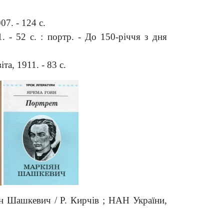
7. - 124 с.
 - 52 с. : портр. - До 150-річчя з дня
та, 1911. - 83 с
.
н Шашкевич / Р. Кирчів ; НАН України,