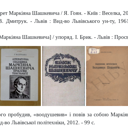
рет Маркіяна Шашкевича / Я. Гоян. - Київ : Веселка, 200
 Дмитрук. - Львів : Вид-во Львівського ун-ту, 1961.
Маркіяна Шашкевича] / упоряд. І. Брик. - Львів : Просві
кого пробудив,
«
воодушевив
»
і повів за собою Маркія
д-во Львівської політехніки, 2012. - 99 с.