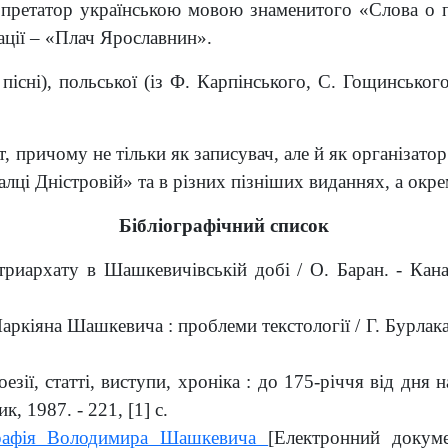
ретатор українською мовою знаменитого «Слова о по
ації – «Плач Ярославнин».
 пісні), польської (із Ф. Карпінського, С. Гощинськог
причому не тільки як записувач, але й як організатор
алці Дністровій» та в різних пізніших виданнях, а окр
Бібліографічний список
триархату в Шашкевичівській добі
/ О. Баран. - Кан
Маркіяна Шашкевича :
п
роблеми текстології / Г. Бурлака
оезії, статті, виступи, хроніка : до 175-річчя від дня
к, 1987. - 221, [1] с.
графія Володимира Шашкевича
[Електронний докум