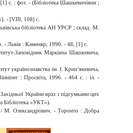
[1] с. : фот. - (Бібліотека Шашкевичіяни ;
- [VIII, 108] с.
ьвівська бібліотека АН УРСР ; склад. М.
Львів : Каменяр, 1990. - 48, [1] с.
Інститут-Заповідник Маркіяна Шашкевича,
итут українознавства ім. І. Крип’якевича,
нніпег : Просвіта, 1996. - 464 с. : іл. -
Західньої України враз з підсумками цих
на Бібліотека
«
УКТ
»
).
 / М. Олександрович. - Торонто : Добра