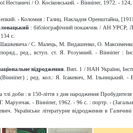
 Нестаничі / О. Косіковський. - Вінніпег, 1972. - 124, 
кий. - Коломия : Галиц. Накладня Оренштайна, [1911]. 
оловацький
: бібліографічний покажчик / АН УРСР, Л
 134 с.
шкевича / С. Малець, М. Видашенко, О. Максименко. - 
поряд., ред., вступ. ст. Я. Розумний. - Вінніпеґ : 
національне відродження
.
Вип. 1 / НАН України, Інст
нніпег) ; ред. кол.: Я. Ісакевич, М. Ільницький. - Ві
тлі доби : в 150-ліття з дня народження Пробудителя 
Г. Марунчак. - Вінніпег, 1962. - 96 с. : портр. - (Загаль
ич. Українське літературне відродження в Галичині