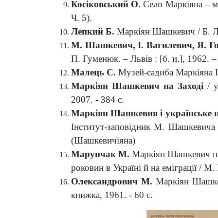
Косіковський
О.
Село Маркіяна – мої
Ч. 5).
Лепкий Б
.
Маркіян Шашкевич / Б. Леп
М. Шашкевич, І. Вагилевич, Я. Г
П. Гуменюк. – Львів : [б. и.], 1962. –
Малець С.
Музей-садиба Маркіяна Ша
Маркіян Шашкевич на Заході
/ у
2007. - 384 с.
Маркіян
Ш
ашкевия і українське 
Інститут-заповідник М. Шашкевича (Ві
(Шашкевичіяна)
Марунчак М.
Маркіян Шашкевич на 
роковин в Україні й на еміграції / М. 
Олександрович
М.
Маркіян Шашкев
книжка, 1961. - 60 с.