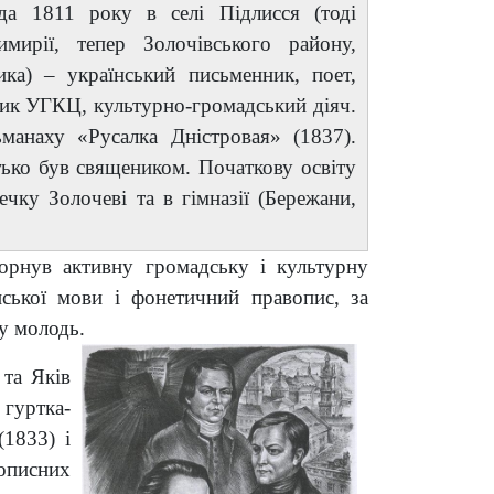
да 1811 року в селі Підлисся (тоді
мирії, тепер Золочівського району,
ика) – український письменник, поет,
нник УГКЦ, культурно-громадський діяч.
манаху «Русалка Дністровая» (1837).
атько був священиком.
Початкову освіту
чку Золочеві та в гімназії (Бережани,
горнув активну громадську і культурну
нської мови і фонетичний правопис, за
у молодь.
 та Яків
гуртка-
(1833) і
кописних