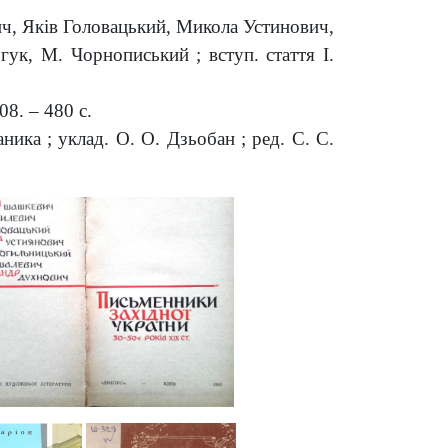
ч, Яків Головацький, Микола Устинович,
гук, М. Чорнописький ; вступ. стаття І.
08. – 480 с.
ника ; уклад. О. О. Дзьобан ; ред. С. С.