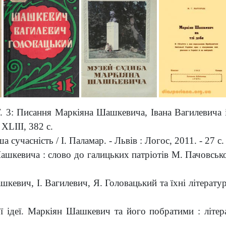
Т. 3: Писання Маркіяна Шашкевича, Івана Вагилевича 
XLIII, 382 с.
сучасність / І. Паламар. - Львів : Логос, 2011. - 27 с.
кевича : слово до галицьких патріотів М. Пачовськог
кевич, І. Вагилевич, Я. Головацький та їхні літератур
ї ідеї. Маркіян Шашкевич та його побратими : літер