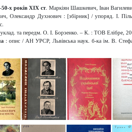
50-х років XIX ст
. Маркіян Шашкевич, Іван Вагилеви
вич, Олександр Духнович
: [збірник] / упоряд.
І. Піль
с.
 уклад. та передм. О. І. Борзенко. – К. : ТОВ Елібре, 20
ча
: опис / АН УРСР, Львівська наук. б-ка ім. В. Стефа