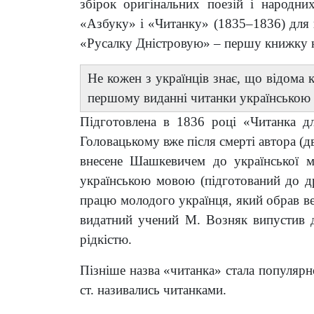
збірок оригінальних поезій і народни
«Азбуку» і «Читанку» (1835–1836) для 
«Русалку Дністровую» – першу книжку н
Не кожен з українців знає, що відома 
першому виданні читанки українсько
Підготовлена в 1836 році «Читанка д
Головацькому вже після смерті автора (д
внесене Шашкевичем до української 
українською мовою (підготований до д
працю молодого українця, який обрав ве
видатний учений М. Возняк випустив др
рідкістю.
Пізніше назва «читанка» стала популярно
ст. називались читанками.