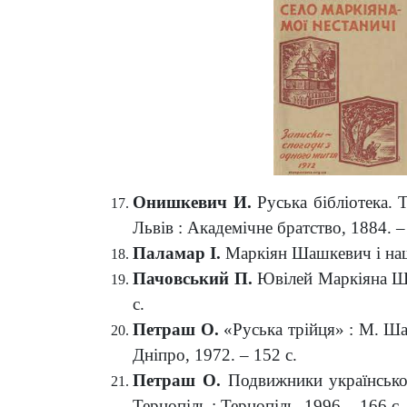
Онишкевич И.
Руська бібліотека. 
Львів : Академічне братство, 1884. – 
Паламар І
.
Маркіян Шашкевич і наша 
Пачовський П.
Ювілей Маркіяна Шаш
с.
Петраш О.
«Руська трійця» : М. Шаш
Дніпро, 1972. – 152 с.
Петраш О.
Подвижники українсько
Тернопіль : Тернопіль, 1996. - 166 с.