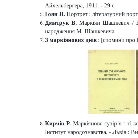
Айхельбергера, 1911. - 29 с.
Гоян
Я.
Портрет :
л
ітературний порт
Дмитрук
В.
Маркіян Шашкевич / В.
народження М. Шашкевича.
З маркіянових днів
: [спомини про 
Кирчів
Р.
Маркіянове сузір’я : ті 
Інститут народознавства. - Львів : Ви