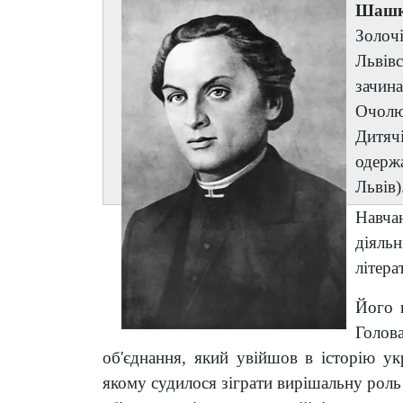
Шашк
Золоч
Львів
зачина
Очолю
Дитяч
одержа
Львів)
Навча
діяль
літера
Його 
Голов
об'єднання, який увійшов в історію ук
якому судилося зіграти вирішальну роль