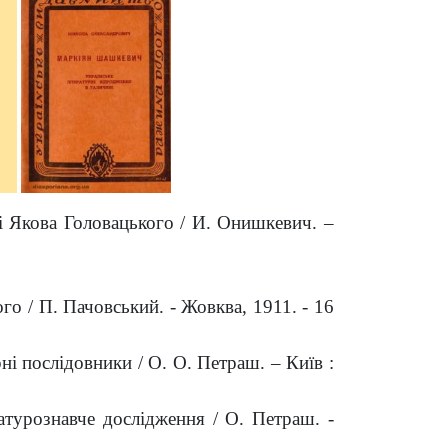
і Якова Головацького / И. Онишкевич. –
о / П. Пачовський. - Жовква, 1911. - 16
ні послідовники / О. О. Петраш. – Київ :
атурознавче дослідження / О. Петраш. -