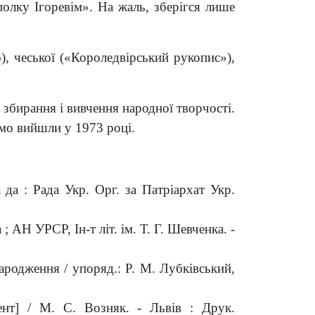
лку Ігоревім». На жаль, зберігся лише
о), чеської («Короледвірський рукопис»),
 збирання і вивчення народної творчості.
емо вийшли у 1973 році.
а
да : Рада Укр. Орг. за Патріархат Укр.
 ; АН УРСР, Ін-т літ. ім. Т. Г. Шевченка. -
 народження / упоряд.: Р. М. Лубківський,
ент] / М. С. Возняк. - Львів : Друк.