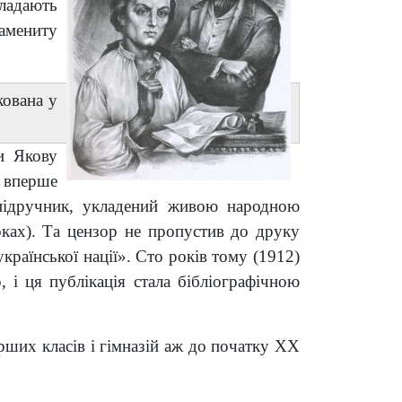
ладають
намениту
кована у
и Якову
, вперше
підручник, укладений живою народною
ках). Та цензор не пропустив до друку
раїнської нації». Сто років тому (1912)
 і ця публікація стала бібліографічною
арших класів і гімназій аж до початку ХХ