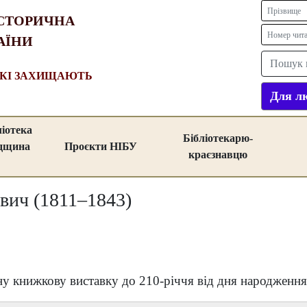
СТОРИЧНА
АЇНИ
ЯКІ ЗАХИЩАЮТЬ
Для лю
ліотека
Бібліотекарю-
адщина
Проєкти НІБУ
краєзнавцю
ич (1811–1843)
у книжкову виставку до 210-річчя від дня народженн