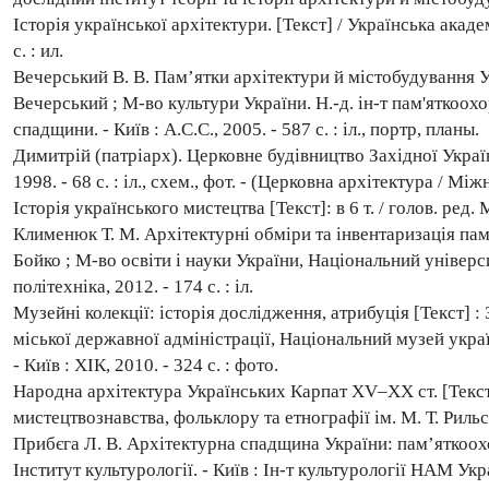
Історія української архітектури. [Текст] / Українська академ
с. : ил.
Вечерський В. В. Пам’ятки архітектури й містобудування Ук
Вечерський ; М-во культури України.
Н.-д. ін-т пам'яткоо
спадщини. - Київ : А.С.С., 2005. - 587 с. : іл., портр, планы.
Димитрій (патріарх). Церковне будівництво Західної України 
1998. - 68 с. : іл., схем., фот. - (Церковна архітектура / 
Історія українського мистецтва [Текст]: в 6 т. / голов. ред.
Клименюк Т. М. Архітектурні обміри та інвентаризація пам’
Бойко ; М-во освіти і науки України, Національний університ
політехніка, 2012. - 174 с. : іл.
Музейні колекції: історія дослідження, атрибуція [Текст] :
міської державної адміністрації, Національний музей украї
- Київ : ХІК, 2010. - 324 с. : фото.
Народна архітектура Українських Карпат XV–XX ст. [Текст] /
мистецтвознавства, фольклору та етнографії ім. М. Т. Рильсько
Прибєга Л. В. Архітектурна спадщина України: пам’яткоохо
Інститут культурології. - Київ : Ін-т культурології НАМ Україн