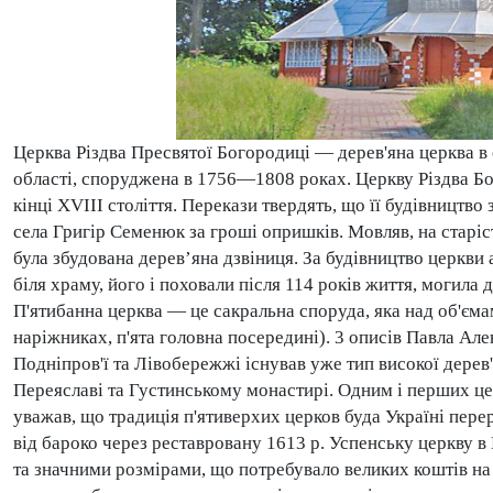
Церква Різдва Пресвятої Богородиці — дерев'яна церква в
області, споруджена в 1756—1808 роках. Церкву Різдва Б
кінці XVIII століття. Перекази твердять, що її будівницт
села Григір Семенюк за гроші опришків. Мовляв, на старіст
була збудована дерев’яна дзвіниця. За будівництво церкви
біля храму, його і поховали після 114 років життя, могила 
П'ятибанна церква — це сакральна споруда, яка над об'ємам
наріжниках, п'ята головна посередині). 3 описів Павла Але
Подніпров'ї та Лівобережжі існував уже тип високої дерев'
Переяславі та Густинському монастирі. Одним і перших ц
уважав, що традиція п'ятиверхих церков буда Україні перер
від бароко через реставровану 1613 р. Успенську церкву в
та значними розмірами, що потребувало великих коштів на б