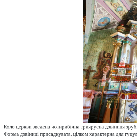
Коло церкви зведена чотирибічна триярусна дзвіниця зруб
Форма дзвіниці присадкувата, цілком характерна для гуцул