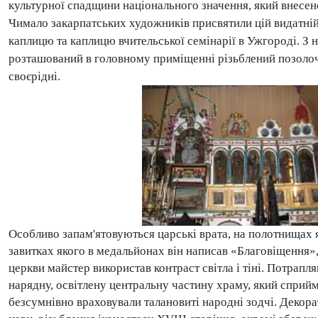
культурної спадщини національного значення, який внесе
Чимало закарпатських художників присвятили цій видатній 
каплицю та каплицю вчительської семінарії в Ужгороді. З 
розташований в головному приміщенні різьблений позолоче
своєрідні.
Особливо запам'ятовуються царські врата, на полотнищах 
завитках якого в медальйонах він написав «Благовіщення», 
церкви майстер використав контраст світла і тіні. Потрап
нарядну, освітлену центральну частину храму, який сприйм
безсумнівно враховували талановиті народні зодчі. Декора