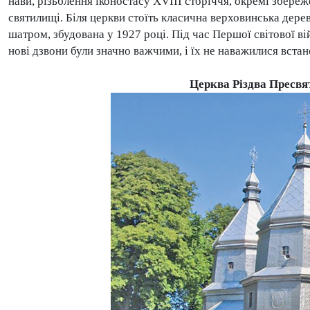
нави, різьблення іконостасу XVIII сторіччя, окремі збереж
святилищі. Біля церкви стоїть класична верховинська дерев
шатром, збудована у 1927 році. Під час Першої світової ві
нові дзвони були значно важчими, і їх не наважилися встан
Церква Різдва Пресвя