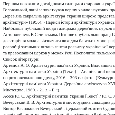
Першим поважним дослідником галицької старовини українс
Головацький, який започаткував першу хвилю наукових прац
Дерев'яна сакральна архітектура України широко представл
архітектури» (1956), «Нариси історії архітектури Українс
Найбільше публікацій щодо галицьких дерев'яних церков 
Антоновичем, В Січинським. Пізніше опубліковані праці Г
десятиріччя можна відзначити виходом багатьох монографі
розробці загальних питань генези розвитку української цер
та православної церков у межах Речі Посполитої польськи
Список літератури:
Артемов А. О. Архітектурні пам'ятки України. Видовищні спору
Архітектурні пам’ятки України [Текст] = Architectural monume
по розповсюдженню друку, 2016. - 303 с. : фот. - (Культурн
Архітектурні пам`ятки України. Дерев`яна архітектура XVII-X
Мистецтво, 1969. - 21 л. - Б. ц.
Асєєв Ю. С. Архітектурні пам'ятки України [Текст] / Ю. С. Асєє
Вечерський В. В. Архітектурна й містобудівна спадщина д
Віктор Васильович Вечерський ; Державний комітет будівни
дослідний інститут теорії та історії архітектури й містобуду