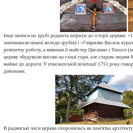
Інші написи на зрубі додають штрихи до історії церкви: «
замінювали нижні колоди зрубів) і «Гаврилко Василь кура
ремонтну роботу, а виконав її майстер Циганин з Тихого (
церкву збудували високо на схилі гори, але старим людям б
майже до дороги. У єпископській візитації 1751 року гово
дзвонами.
В радянські часи церква охоронялась як пам'ятка архітект