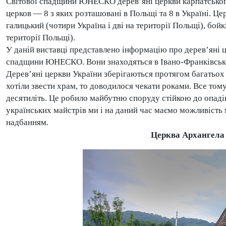
Світової спадщини ЮНЕСКО дерев’яні церкви карпатського
церков — 8 з яких розташовані в Польщі та 8 в Україні. Це
галицький (чотири Україна і дві на території Польщі), бойкі
території Польщі).
У даній виставці представлено інформацію про дерев’яні це
спадщини ЮНЕСКО. Вони знаходяться в Івано-Франківській,
Дерев’яні церкви України зберігаються протягом багатьох 
хотіли звести храм, то доводилося чекати роками. Все то
десятиліть. Це робило майбутню споруду стійкою до опадів
українських майстрів ми і на даний час маємо можливість 
надбанням.
Церква Архангела 