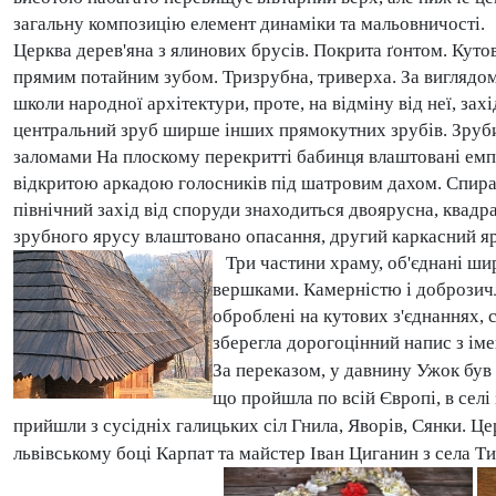
загальну композицію елемент динаміки та мальовничості.
Церква дерев'яна з ялинових брусів. Покрита ґонтом. Кутов
прямим потайним зубом. Тризрубна, триверха. За виглядом
школи народної архітектури, проте, на відміну від неї, за
центральний зруб ширше інших прямокутних зрубів. Зруби
заломами На плоскому перекритті бабинця влаштовані емпо
відкритою аркадою голосників під шатровим дахом. Спирає
північний захід від споруди знаходиться двоярусна, квадра
зрубного ярусу влаштовано опасання, другий каркасний я
Три частини храму, об'єднані ши
вершками. Камерністю і доброзичл
оброблені на кутових з'єднаннях, 
зберегла дорогоцінний напис з іме
За переказом, у давнину Ужок був 
що пройшла по всій Європі, в селі
прийшли з сусідніх галицьких сіл Гнила, Яворів, Сянки. Це
львівському боці Карпат та майстер Іван Циганин з села Ти