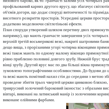
низового бароко, як то: гранчасті заломи усіх чотирьох р
профільований карниз другого ярусу, що збагачує світлоті
о6'ємів догори, що додає споруді витонченості та піраміда
висотного розкриття просторів. Усередині церкви простори
додатково моделюючи світлотіньові ефекти.
План споруди утворений шляхом перетину двох прямокутн
напрямку), що мають гранчасте завершення усіх чотирьох 
верхній третій восьмерикові вежі, накриті шатровими бан
дещо вища, з прорізаними угорі чотирма віконцями прямок
вежі також мають по одному малому віконцю прямокутної 
рівно приблизно половині довгого зрубу. Нижній брус тр
вінці зрубу. Другий ярус мас по два більші вікна прямокут
зумовлено топографічними особливостями. До будови до ц
та вежі мають помітний нахил стін до середини з метою збі
проведене збиття трьох чвертей церкви цинковою бляхою, в
триярусний золочений бароковий іконостас з образами висо
вівтарі, виконані на латинський манір із золоченими кор
виконане олійними фарбами.