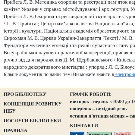
Прибєга Л. В. Методика охорони та реєстрації пам’яток на
комітет України у справах містобудування і архітектури, Укра
Прибєга Л. В. Охорона та реставрація об’єктів архітектур
/ Л. В. Прибєга ; Центр пам’яткознавства Національної ака
історії і культури, Національна академія образотворчого мист
Сирохман
М
.
В
.
Церкви України-Закарпаття [Текст] / М. В. С
Фундатори музейних колекцій та реалії сучасного стану ро
Всеукраїнської науково-практичної конференції, присвячен
річчю від дня народження Д. М. Щербаківського / Київськ
народного декоративного мистецтва ; упоряд.: Л. С. Білоус, С
Більше документів по даній темі Ви можете знайти в
електронн
ПРО БІБЛІОТЕКУ
ГРАФІК РОБОТИ:
вівторок - неділя: з 10:00 до 1
КОНЦЕПЦІЯ РОЗВИТКУ
понеділок – вихідний день
НІБУ
остання п`ятниця місяця – са
ПОСЛУГИ БІБЛІОТЕКИ
КОНТАКТИ
ПРАВИЛА