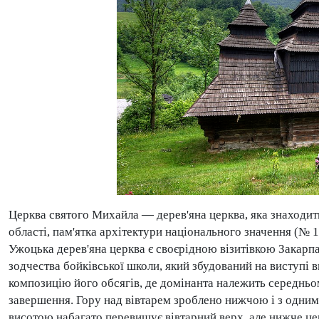
Церква святого Михайла — дерев'яна церква, яка знаходит
області, пам'ятка архітектури національного значення (№ 1
Ужоцька дерев'яна церква є своєрідною візитівкою Закарп
зодчества бойківської школи, який збудований на виступі 
композицію його обсягів, де домінанта належить середньом
завершення. Гору над вівтарем зроблено нижчою і з одним
висотою набагато перевищує вівтарний верх, але нижче це