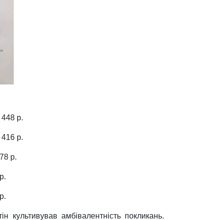
 448 p.
 416 p.
378 p.
p.
p.
тін культивував амбівалентність покликань.