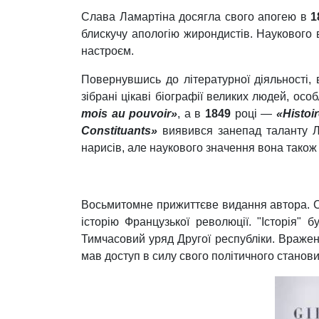
Слава Ламартіна досягла свого апогею в
1
блискучу апологію жирондистів. Наукового в
настроєм.
Повернувшись до літературної діяльності, 
зібрані цікаві біографії великих людей, о
mois au pouvoir»
, а в
1849
році —
«Histoir
Constituants»
виявився занепад таланту Л
нарисів, але наукового значення вона також
Восьмитомне прижиттєве видання
автора. 
історію Французької революції. "Історія" 
Тимчасовий уряд Другої республіки. Враженн
мав доступ в силу свого політичного станови