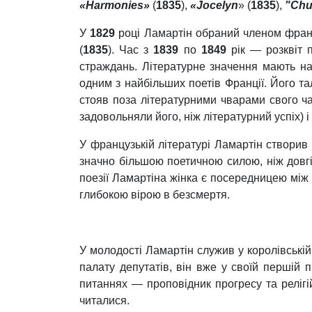
«Harmonies»
(
1835
),
«Jocelyn
» (
1835
),
"Chu
У
1829
році Ламартін обраний членом франц
(
1835
). Час з
1839
по
1849
рік — розквіт п
страждань. Літературне значення мають на
одним з найбільших поетів Франції. Його та
стояв поза літературними чварами свого ча
задовольняли його, ніж літературний успіх) і
У французькій літературі Ламартін створив 
значно більшою поетичною силою, ніж дов
поезії Ламартіна жінка є посередницею між
глибокою вірою в безсмертя.
У молодості Ламартін служив у королівській 
палату депутатів, він вже у своїй першій 
питаннях — проповідник прогресу та релігі
читалися.