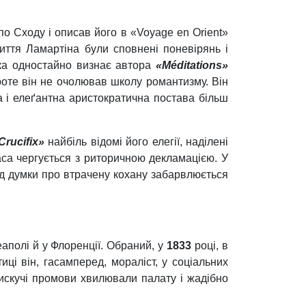
по Сходу і описав його в «Voyage en Orient»
життя Ламартіна були сповнені поневірянь і
ика одностайно визнає автора
«Méditations»
проте він не очолював школу романтизму. Він
а і елеґантна аристократична постава більш
Crucifix»
найбіль відомі його елегії, наділені
аса чергується з риторичною декламацією. У
ід думки про втрачену кохану забарвлюється
аполі й у Флоренції. Обраний, у
1833
році, в
ці він, гасамперед, мораліст, у соціальних
лискучі промови хвилювали палату і жадібно