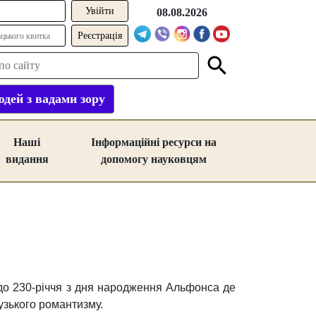
08.08.2026
Реєстрація
дей з вадами зору
Наші
Інформаційні ресурси на
видання
допомогу науковцям
 до 230-річчя з дня народження Альфонса де
узького романтизму.