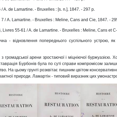
/ A. de Lamartine. - Bruxelles : [s. n.], 1847. - 297 p.
. 7 / A. Lamartine. - Bruxelles : Meline, Cans and Cie, 1847. - 29
, Livres 55-61 / A. de Lamartine. - Bruxelles : Meline, Cans et C-
ти́чна - відновлення попереднього суспільного устрою, я
 з громадської арени зростаючої і міцніючої буржуазією. Хо
ставрація Бурбонів була по суті справи компромісом залишк
во. На цьому грунті розквітає пишним цвітом консервативни
трактної природи. Ламартін - типовий виразник цих умонастро