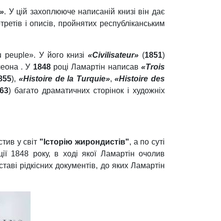
»
. У цій захоплююче написаній книзі він дає
третів і описів, пройнятих республіканським
u peuple». У його книзі
«Civilisateur»
(
1851
)
леона . У
1848
році Ламартін написав
«Trois
855
),
«Histoire de la Turquie»
,
«Histoire des
63
) багато драматичних сторінок і художніх
стив у світ
"Історію жирондистів"
, а по суті
ції 1848 року, в ході якої Ламартін очолив
таві рідкісних документів, до яких Ламартін