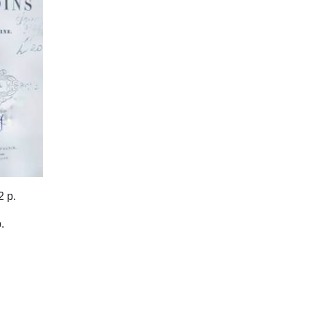
2 p.
.