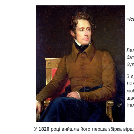
«
І
Ла
бат
бул
З д
Лам
люб
щас
Іта
У
1820
році вийшла його перша збірка вірш