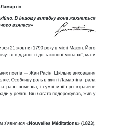
-Ламартін
окійно. В іншому випадку вона жахнеться
 чого взялася
»
вся 21 жовтня 1790 року в місті Макон. Його
чуття відданості до законної монархії; мати
ьких поетів — Жан Расін. Шкільне виховання
Белле. Особливу роль в житті Ламартіна грала
на рано померла, і сумні мрії про втрачене
ди у релігії. Він багато подорожував, жив у
ом з'явилися
«Nouvelles Méditations»
(
1823
),