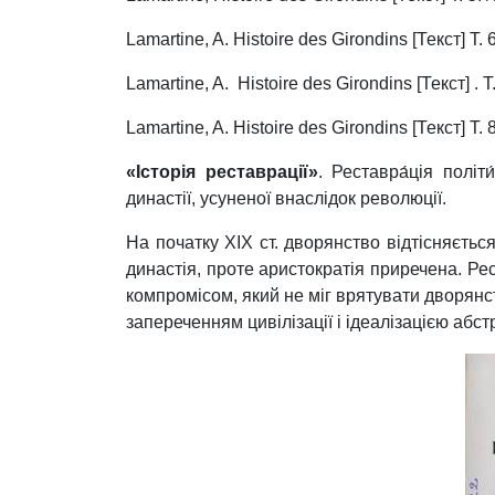
Lamartine, A. Histoire des Girondins [Текст] T. 6 
Lamartine, A. Histoire des Girondins [Текст] . Т
Lamartine, A. Histoire des Girondins [Текст] T. 8
«Історія реставрації»
.
Реставра́ція полі
династії, усуненої внаслідок революції.
На початку XIX ст. дворянство відтісняється
династія, проте аристократія приречена. Ре
компромісом, який не міг врятувати дворянст
запереченням цивілізації і ідеалізацією абс