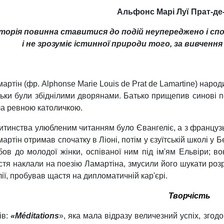
Альфонс Марі Луї Прат-де
сторія повинна ставитися до подій неупереджено і сп
і не зрозуміє істинної природи того, за вивчення
мартін
(фр. Alphonse Marie Louis de Prat de Lamartine)
народи
ьки були збіднілими дворянами. Батько прищепив синові по
а ревною католичкою.
итинства улюбленим читанням було Євангеліє, а з француз
артін отримав спочатку в Ліоні, потім у єзуїтській школі у 
ов до молодої жінки, оспіваної ним під ім'ям Ельвіри; во
тя наклали на поезію Ламартіна, змусили його шукати розра
лії, пробував щастя на дипломатичній кар'єрі.
Творч
ість
ів:
«Méditations
», яка мала відразу величезний успіх, згод