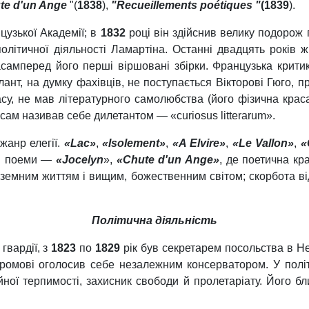
te d'un Ange
"(
1838
),
"Recueillements poétiques "
(1839
).
узької Академії; в
1832
році він здійснив велику подорож 
олітичної діяльності Ламартіна. Останні двадцять років 
самперед його перші віршовані збірки. Французька крит
лант, на думку фахівців, не поступається Вікторові Гюго, 
су, не мав літературного самолюбства (його фізична крас
 сам називав себе дилетантом — «curiosus litterarum».
жанр елегії.
«Lac»
,
«Isolement»
,
«A Elvire»
,
«Le Vallon»
,
«
гі поеми —
«Jocelyn
»,
«Chute d'un Ange»
, де поетична кр
 земним життям і вищим, божественним світом; скорбота в
Політична діяльність
гвардії, з
1823
по
1829
рік був секретарем посольства в Не
промові оголосив себе незалежним консерватором. У політи
йної терпимості, захисник свободи й пролетаріату. Його б