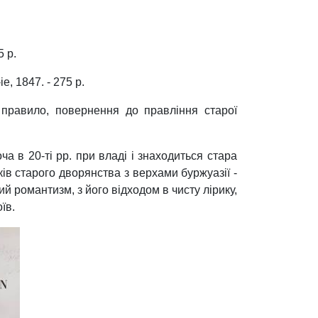
5 p.
ie, 1847. - 275 p.
к правило, повернення до правління старої
ча в 20-ті рр. при владі і знаходиться стара
ів старого дворянства з верхами буржуазії -
й романтизм, з його відходом в чисту лірику,
їв.