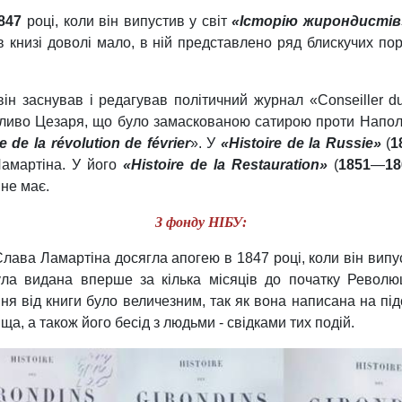
847
році, коли він випустив у світ
«Історію жирондистів
 книзі доволі мало, в ній представлено ряд блискучих пор
він заснував і редагував політичний журнал «Conseiller d
собливо Цезаря, що було замаскованою сатирою проти Напо
e de la révolution de février
». У
«Histoire de la Russie»
(
1
амартіна. У його
«Histoire de la Restauration»
(
1851
—
18
 не має.
З фонду НІБУ:
Слава Ламартіна досягла апогею в 1847 році, коли він випу
була видана вперше за кілька місяців до початку Револю
я від книги було величезним, так як вона написана на підс
ща, а також його бесід з людьми - свідками тих подій.