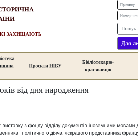
СТОРИЧНА
АЇНИ
ЯКІ ЗАХИЩАЮТЬ
Для лю
ліотека
Бібліотекарю-
адщина
Проєкти НІБУ
краєзнавцю
оків від дня народження
 виставку з фонду відділу документів іноземними мовами
менника і політичного діяча, яскравого представника франц