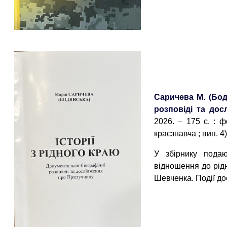
Саричева М. (Бодя
розповіді та до
2026. – 175 с. : ф
краєзнавча ; вип. 4)
У збірнику подаю
відношення до рід
Шевченка. Події до