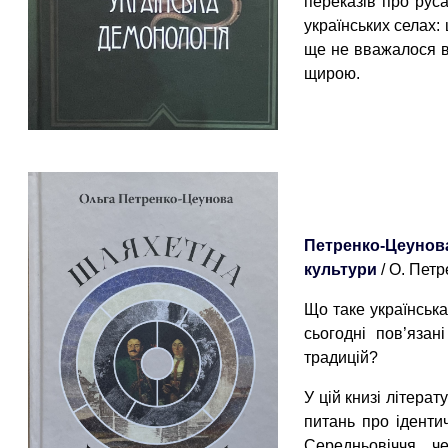
переказів про руса
українських селах:
ще не вважалося в
щирою.
Петренко-Цеунов
культури
/ О. Петр
Що таке українська
сьогодні пов’яза
традицій?
У цій книзі літера
питань про ідентич
Середньовіччя, ч