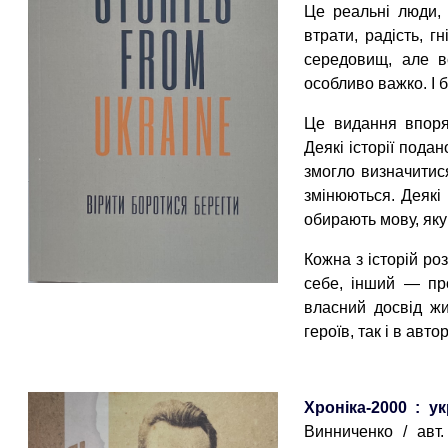
Це реальні люди, 
втрати, радість, гн
середовищ, але в
особливо важко. І 
Це видання впоря
Деякі історії пода
змогло визначитися
змінюються. Деякі
обирають мову, яку
Кожна з історій ро
себе, інший — пр
власний досвід жит
героїв, так і в ав
Хроніка-2000 : у
Винниченко / авт.