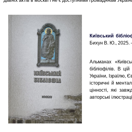
давніх актів в москві і не є доступними громадянам Україн
Київський біблі
Бихун В. Ю., 2025. –
Альманах «Київсь
бібліофілів. В цій
України, Ізраїлю,
історичні й ментал
цінності, які зав
авторські ілюстраці