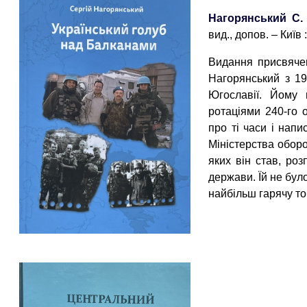
Нагорянський С.
вид., допов. – Київ :
Видання присвячен
Нагорянський з 19
Югославії. Йому 
ротаціями 240-го 
про ті часи і нап
Міністерства обор
яких він став, ро
держави. Їй не бул
найбільш гарячу то