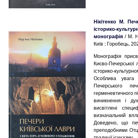
Нікітенко М. Пе
історико-культурн
монографія
/ М. Н
Київ : Горобець, 2026
Монографія присв
Києво-Печерської л
історико-культурн
Особлива увага 
Печерського пе
герменевтичного пі
виникнення і дух
висвітлені спец
визначальний впли
Доведено, що пе
преподобними Отця
традиції ісихазму.