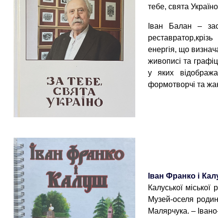
тебе, свята Україно :
Іван Балан – зас
реставратор,кріз
енергія, що визнач
живописі та графіц
у яких відображав
формотворчі та жан
Іван Франко і Кал
Калуської міської 
Музей-оселя родини 
Малярчука. – Івано-