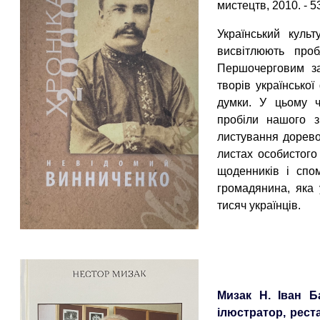
мистецтв, 2010. - 534,
Український культ
висвітлюють проб
Першочерговим за
творів української 
думки. У цьому ч
пробіли нашого з
листування доревол
листах особистого
щоденників і спо
громадянина, яка 
тисяч українців.
Мизак Н. Іван Б
ілюстратор, рест