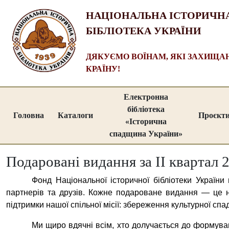
НАЦІОНАЛЬНА ІСТОРИЧН
БІБЛІОТЕКА УКРАЇНИ
ДЯКУЄМО ВОЇНАМ, ЯКІ ЗАХИЩ
КРАЇНУ!
Електронна
бібліотека
Головна
Каталоги
Проєкт
«Історична
спадщина України»
Подаровані видання за II квартал 
Фонд Національної історичної бібліотеки України
партнерів та друзів. Кожне подароване видання — це не
підтримки нашої спільної місії: збереження культурної сп
Ми щиро вдячні всім, хто долучається до формува