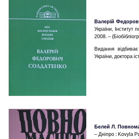
Валерій Федорови
України, Інститут п
2008. – (Біобібліог
Видання відбиває
України, доктора 
Белей Л. Повнома
– Дніпро : Kovyla Pu