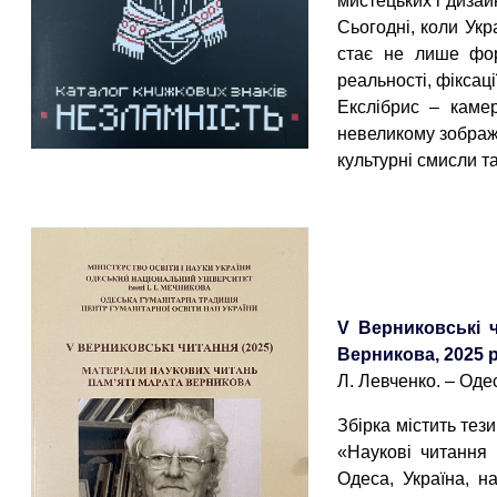
мистецьких і дизай
Сьогодні, коли Ук
стає не лише фо
реальності, фіксаці
Екслібрис – каме
невеликому зображе
культурні смисли т
V Верниковські ч
Верникова, 2025 р
Л. Левченко. – Одеса
Збірка містить тез
«Наукові читання 
Одеса, Україна, н