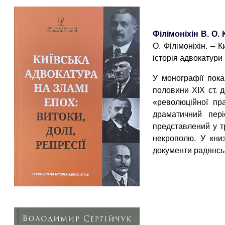
Філімоніхін В. О.
О. Філімоніхін. – К
історія адвокатури ; 
У монографії пока
половини ХІХ ст. 
«революційної пра
драматичний пері
представлений у тр
некрополю. У книз
документи радянсь