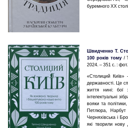
буремного ХХ столі
Швидченко Т. Сто
100 років тому
/ 
2024. – 351 с. : фот.
«Столиций Київ» -
державності. Це сп
життя нині: бої 
інтелектуальні зібр
вояки та політики,
Петлюра, Нарбут 
Черняхівська і Бро
які творили нову 