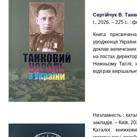
Сергійчук В. Тан
І., 2026. – 225 с. : ф
Книга присвячена
уродженця України 
доклав величезних
на постах директора
Нижньому Тагілі, 
відіграв вирішальну
Незламність : ката
закладів. – Київ, 202
Каталог книжкови