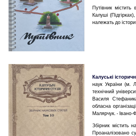
Путівник містить 
Калуші (Підгірках)
належать до істори
Калуські історичні
наук України (м. 
технічний універси
Василя Стефаника,
обласна організація
Малярчук. - Івано-Фр
Збірник містить н
Проаналізовано су