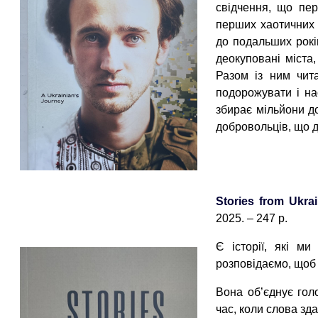
свідчення, що пер
перших хаотичних 
до подальших рокі
деокуповані міста
Разом із ним чит
подорожувати і на
збирає мільйони до
добровольців, що 
Stories from Ukra
2025. – 247 p.
Є історії, які ми
розповідаємо, щоб 
Вона об’єднує голо
час, коли слова з