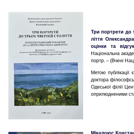
Три портрети до т
ліття Олександра
оцінки та відгу
Національна академі
портр. – (Вчені Нац
Метою публікації 
доктора філософсь
Одеської філії Цен
оприлюдненими ста
Мікалоюс Констан