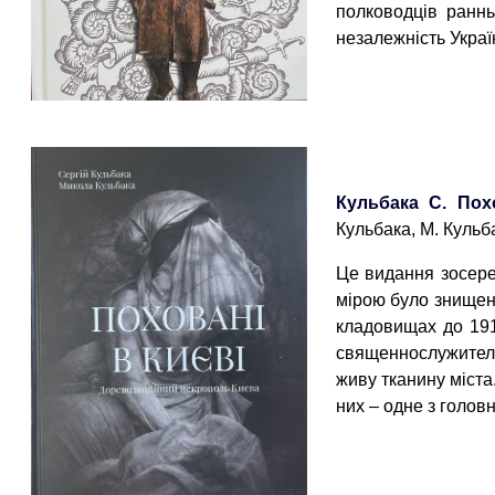
полководців ранн
незалежність Украї
Кульбака С. Пох
Кульбака, М. Кульба
Це видання зосере
мірою було знищен
кладовищах до 1917
священнослужителів
живу тканину міста.
них – одне з головн