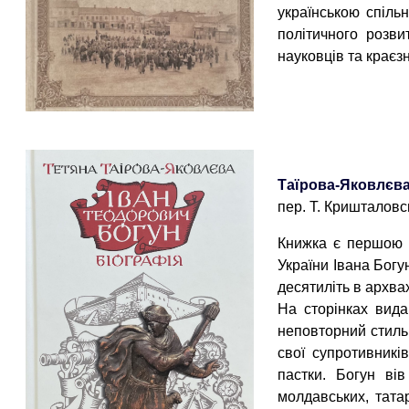
українською спіль
політичного розви
науковців та краєз
Таїрова-Яковлєва
пер. Т. Кришталовськ
Книжка є першою п
України Івана Богу
десятиліть в архвах
На сторінках вид
неповторний стиль.
свої супротивникі
пастки. Богун вів
молдавських, тата