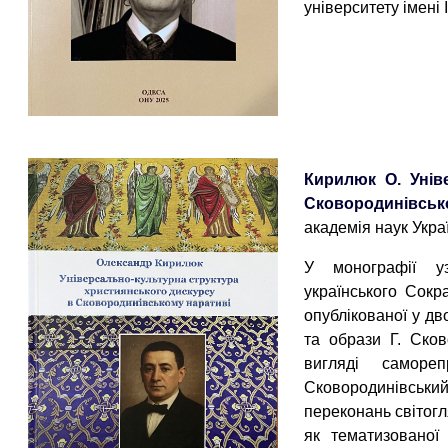
університету імені І
Кирилюк О. Унів
Сковородинівськ
академія наук Украї
У монографії уз
українського Сокр
опублікованої у дв
та образи Г. Сков
вигляді саморе
Сковородинівський
переконань світогл
як тематизованої 