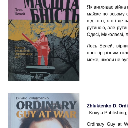
Як виглядає війна в
майже по всьому с
від того, хто і де
рутиною, але рутин
Одесі, Миколаєві, Х
Лесь Белей, вірни
простір різним голо
може, ніколи не бу
Zhluktenko D. Ordi
: Kovyla Publishing,
Ordinary Guy at W