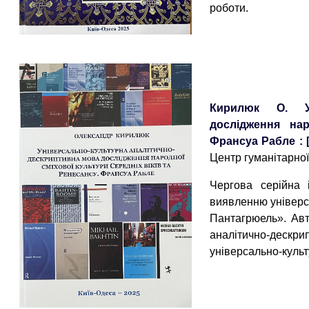
роботи.
Кирилюк О. Уні
дослідження нар
Франсуа Рабле : 
Центр гуманітарної 
Чергова серійна 
виявленню універс
Пантагрюель». Авт
аналітично-дескр
універсально-культ