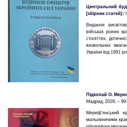
Центральний буди
[збірник статей]
/
Видання висвітл
військах різних к
століттях, дотичні
визвольних змага
України від 1991 р
Підкопай О. Мере
Мадрид, 2026. – 99 с
Мереф’янський к
мальовничими крає
обдаровані мешкан