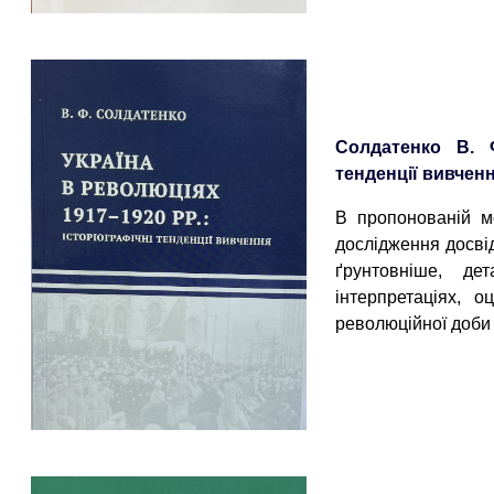
Солдатенко В. Ф
тенденції вивчен
В пропонованій мо
дослідження досвід
ґрунтовніше, де
інтерпретаціях, о
революційної доби 