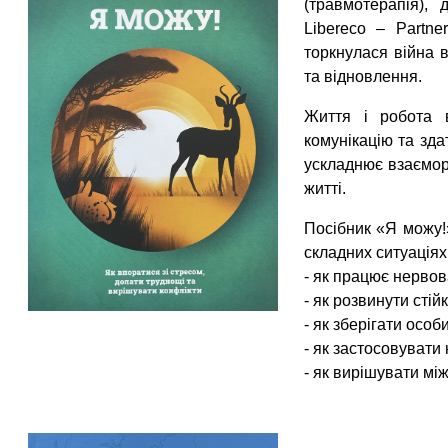
(травмотерапія),
Libereco – Partn
торкнулася війна 
та відновлення.
Життя і робота 
комунікацію та зда
ускладнює взаємор
житті.
Посібник «Я можу!»
складних ситуаціях
- як працює нервов
- як розвинути сті
- як зберігати особ
- як застосовувати
- як вирішувати мі