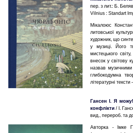
пер. з лит.: Б. Беля
Vilnius : Standart Im
Мікалоюс Констан
литовської культу
художник, що синте
у музиці. Його т
мистецького світу
внесок у світову к
назвав музичними 
глибокодумна твор
літературні тексти 
Гансен І. Я можу
конфлікти
/ І. Ган
вид., перероб. та до
Авторка - Імке Г