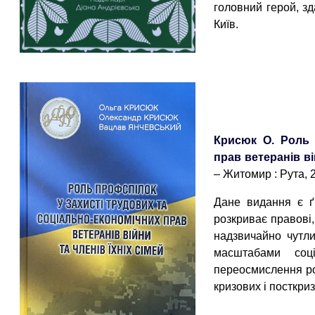
головний герой, зд
Київ.
Крисюк О. Роль 
прав ветеранів ві
– Житомир : Рута, 2
Дане видання є ґ
розкриває правові, 
надзвичайно чутли
масштабами соці
переосмислення ро
кризових і посткри