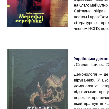
на благо майбутніх
Світлини, зібран
поетом і прозаїко
літературних пре
членом НСПУ, поч
Українська демон
: Стилет і стилос, 202
Демонологія – це
віруваннях. У цьо
демонологію: іст
відьомських проц
перекази про нечи
який прагнув впис