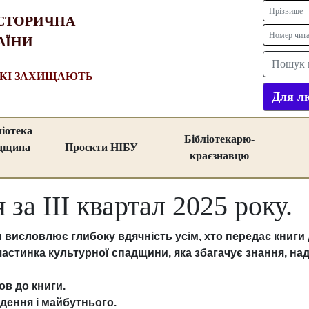
СТОРИЧНА
АЇНИ
ЯКІ ЗАХИЩАЮТЬ
Для лю
ліотека
Бібліотекарю-
адщина
Проєкти НІБУ
краєзнавцю
за IІI квартал 2025 року.
и висловлює глибоку вдячність усім, хто передає книги
астинка культурної спадщини, яка збагачує знання, над
ов до книги.
дення і майбутнього.