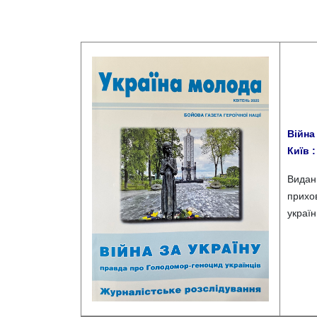
Війна
Київ :
Видан
прихов
україн