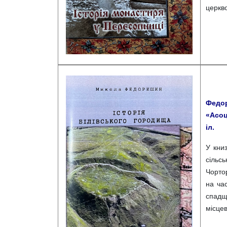
церкво
Федор
«Асоці
іл.
У книз
сільс
Чортор
на ча
спадщ
місцев