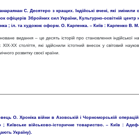
анараянан С. Десятеро з кращих. Індійські вчені, які змінили 
ок офіцерів Збройних сил України, Культурно-освітній центр 
ка ; іл. та художнє оформ. О. Карпенка. – Київ : Карпенко В. М., 2
новане видання – це десять історій про становлення індійської на
х ХІХ-ХХ століття, які здійснили істотний внесок у світовий нау
ічного розвитку своєї країни.
вець О. Хроніка війни в Азовській і Чорноморській операційни
р ; Київське військово-історичне товариство. – Київ : Адеф-У
ають Україну).