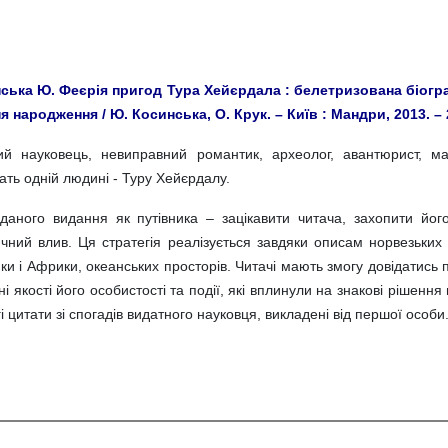
ська Ю. Феєрія пригод Тура Хейєрдала : белетризована біогра
я народження / Ю. Косинська, О. Крук. – Київ : Мандри, 2013. – 23
ий науковець, невиправний романтик, археолог, авантюрист, ман
ть одній людині - Туру Хейєрдалу.
даного видання як путівника – зацікавити читача, захопити йо
чний влив. Ця стратегія реалізується завдяки описам норвезьких гі
и і Африки, океанських просторів. Читачі мають змогу довідатись 
ні якості його особистості та події, які вплинули на знакові рішенн
і цитати зі спогадів видатного науковця, викладені від першої особи