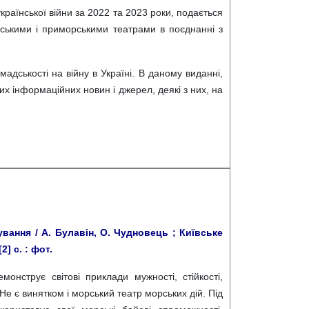
української війни за 2022 та 2023 роки, подається
орськими і приморськими театрами в поєднанні з
дськості на війну в Україні. В даному виданні,
их інформаційних новин і джерел, деякі з них, на
ування / А. Булавін, О. Чудновець ; Київське
] с. : фот.
онструє світові приклади мужності, стійкості,
е є винятком і морський театр морських дій. Під