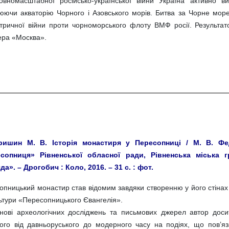
овномасштабної російсько-української війни Україна активно ви
юючи акваторію Чорного і Азовського морів. Битва за Чорне мо
тричної війни проти чорноморського флоту ВМФ росії. Результат
ера «Москва».
ишин М. В. Історія монастиря у Пересопниці / М. В. Фе
сопниця» Рівненської обласної ради, Рівненська міська г
а». – Дрогобич : Коло, 2016. – 31 с. : фот.
опницький монастир став відомим завдяки створенню у його стінах 
льтури «Пересопницького Євангелія».
нові археологічних досліджень та письмових джерел автор доси
ого від давньоруського до модерного часу на подіях, що пов’яз