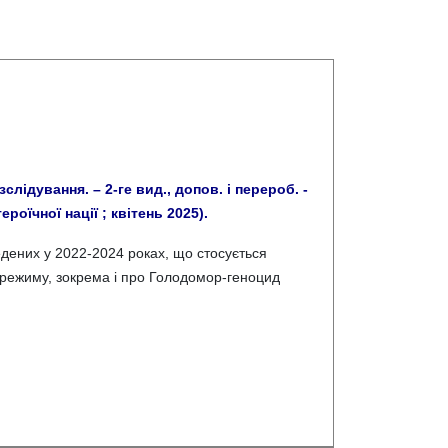
лідування. – 2-ге вид., допов. і перероб. -
ероїчної нації ; квітень 2025).
дених у 2022-2024 роках, що стосується
 режиму, зокрема і про Голодомор-геноцид