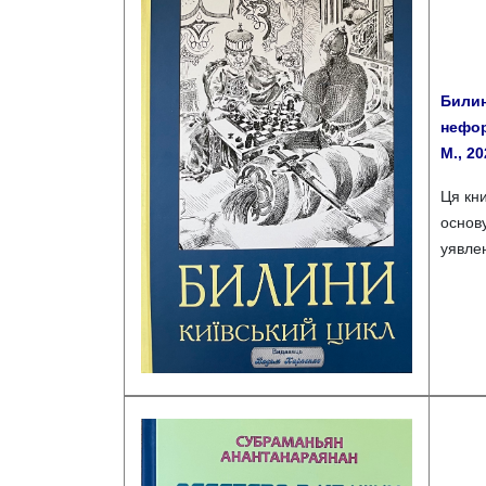
Билин
нефор
М., 20
Ця кни
основ
уявле