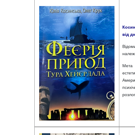
Косин
від дн
Відом
належа
Мета 
естети
Америк
психіч
розлог