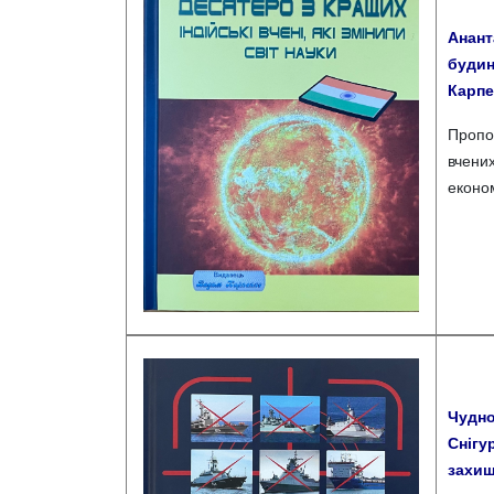
Анант
будин
Карпен
Пропо
вчени
економ
Чудно
Снігу
захищ