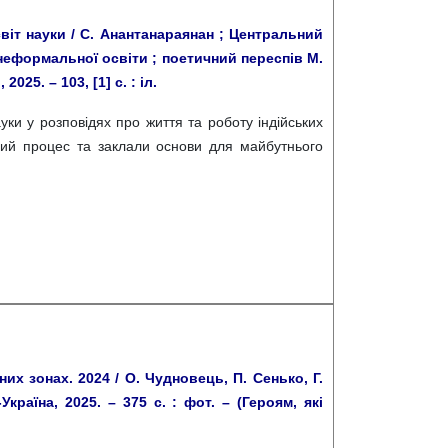
світ науки / С. Анантанараянан ; Центральний
неформальної освіти ; поетичний переспів М.
025. – 103, [1] с. : іл.
уки у розповідях про життя та роботу індійських
ковий процес та заклали основи для майбутнього
х зонах. 2024 / О. Чудновець, П. Сенько, Г.
країна, 2025. – 375 с. : фот. – (Героям, які