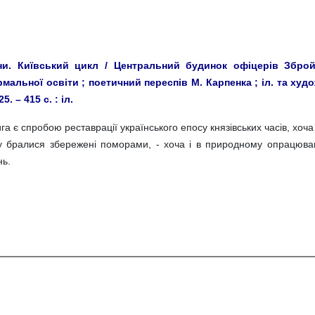
и. Київський цикл / Центральний будинок офіцерів Збройн
мальної освіти ; поетичний переспів М. Карпенка ; іл. та худо
25. – 415 с. : іл.
га є спробою реставрації українського епосу князівських часів, хоча
у бралися збережені поморами, - хоча і в природному опрацюванні
нь.