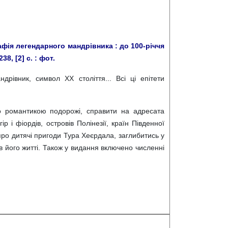
фія легендарного мандрівника : до 100-річчя
8, [2] с. : фот.
дрівник, символ ХХ століття... Всі ці епітети
го романтикою подорожі, справити на адресата
р і фіордів, островів Полінезії, країн Південної
про дитячі пригоди Тура Хеєрдала, заглибитись у
я в його житті. Також у видання включено численні
.