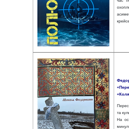
час п
охопл
асиме
крейс
Федор
«Пере
«Коляд
Перес
та ку
На ос
минул