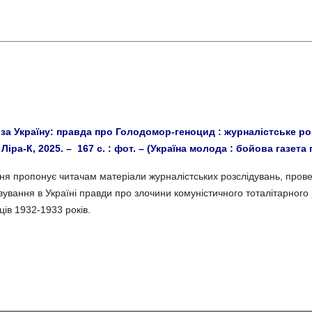
 за Україну: правда про Голодомор-геноцид : журналістське розс
 Ліра-К, 2025. – 167 с. : фот. – (Україна молода : бойова газета г
ня пропонує читачам матеріали журналістських розслідувань, прове
ування в Україні правди про злочини комуністичного тоталітарного
ців 1932-1933 років.