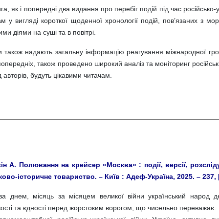
га, як і попередні два видання про перебіг подій під час російсько-
ам у вигляді короткої щоденної хронології подій, пов’язаних з м
ми діями на суші та в повітрі.
и також надають загальну інформацію реагування міжнародної грома
 попередніх, також проведено широкий аналіз та моніторинг російськ
 авторів, будуть цікавими читачам.
ін А. Полювання на крейсер «Москва» : події, версії, розслід
ово-історичне товариство. – Київ : Адеф-Україна, 2025. – 237, [2
за днем, місяць за місяцем великої війни український народ дем
ості та єдності перед жорстоким ворогом, що чисельно переважає. Н