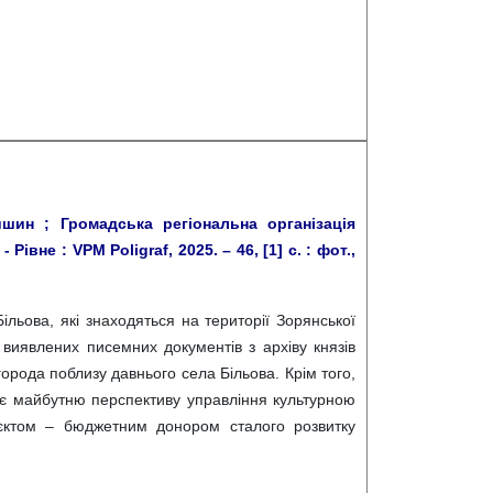
шин ; Громадська регіональна організація
івне : VPM Poligraf, 2025. – 46, [1] с. : фот.,
ільова, які знаходяться на території Зорянської
о виявлених писемних документів з архіву князів
города поблизу давнього села Більова. Крім того,
азує майбутню перспективу управління культурною
’єктом – бюджетним донором сталого розвитку