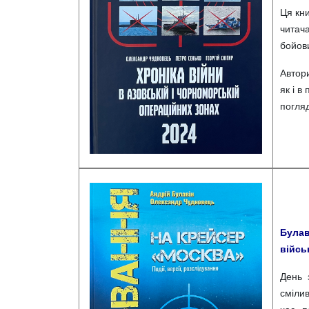
Ця кни
читач
бойови
Автор
як і в
погляд
Булав
військ
День 
смілив