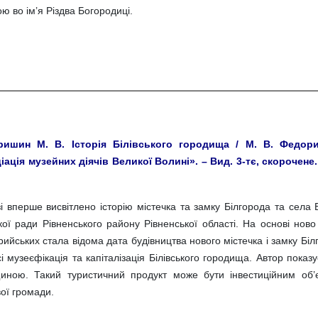
ю во ім’я Різдва Богородиці.
ишин М. В. Історія Білівського городища / М. В. Федори
ація музейних діячів Великої Волині». – Вид. 3-тє, скорочене. - Р
і вперше висвітлено історію містечка та замку Білгорода та села Б
ької ради Рівненського району Рівненської області. На основі нов
ийських стала відома дата будівництва нового містечка і замку Біл
сі музеєфікація та капіталізація Білівського городища. Автор пок
иною. Такий туристичний продукт може бути інвестиційним об
ої громади.