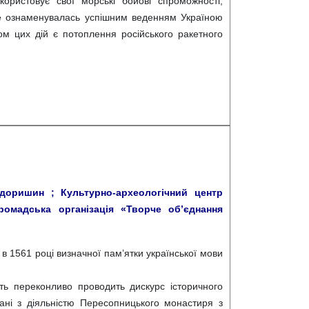
користовує свої морські бойові спроможності,
ре ознаменувалась успішним веденням Україною
ом цих дій є потоплення російського ракетного
доришин ; Культурно-археологічний центр
ромадська організація «Творче об’єднання
в 1561 році визначної пам’ятки української мови
ть переконливо проводить дискурс історичного
ані з діяльністю Пересопницького монастиря з