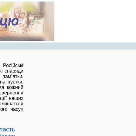
 Російські
кі снаряди
 пам’ятки.
на пустки.
 за кожний
овернення
ації наших
алишаться
ого часу»
бласть