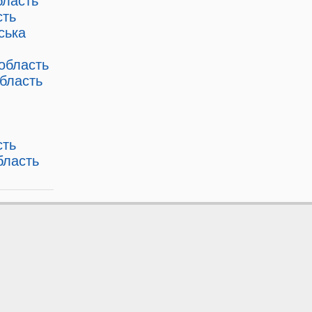
бласть
сть
ська
 область
область
сть
бласть