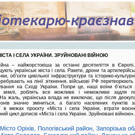
ІСТА І СЕЛА УКРАЇНИ. ЗРУЙНОВАНІ ВІЙНОЮ
війна – найжорстокіша за останні десятиліття в Європі.
ють українські міста і села. Ракети, дрони та артилерійсь
ки, об’єкти цивільної інфраструктури та історико-культурні
еребувають на лінії зіткнення, військові РФ перетворюють 
ування на Сході України. Попри це, наші воїни б’ються
ої землі, роблять все можливе і неможливе задля п
 На жаль, українська влада не виключає, що після деокуп
іонів значно зміниться, а багато населених пунктів з
 в межах проєкту «Міста і села України, втрати воєнн
ий цикл дописів «Міста і села України. Зруйновані війною».
Місто Оріхів, Пологівський район, Запорізька о