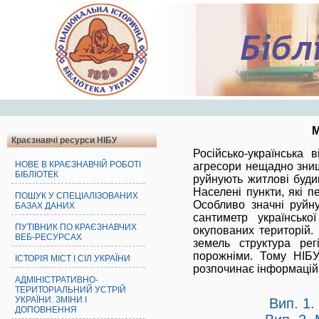
М
Краєзнавчі ресурси НІБУ
Російсько-українська 
НОВЕ В КРАЄЗНАВЧІЙ РОБОТІ
агресори нещадно знищу
БІБЛІОТЕК
руйнують житлові будин
Населені пункти, які п
ПОШУК У СПЕЦІАЛІЗОВАНИХ
Особливо значні руйн
БАЗАХ ДАНИХ
сантиметр українськ
ПУТІВНИК ПО КРАЄЗНАВЧИХ
окупованих територій.
ВЕБ-РЕСУРСАХ
земель структура рег
порожніми. Тому НІБУ
ІСТОРІЯ МІСТ І СІЛ УКРАЇНИ
розпочинає інформаційн
АДМІНІСТРАТИВНО-
ТЕРИТОРІАЛЬНИЙ УСТРІЙ
УКРАЇНИ. ЗМІНИ І
Вип. 1.
ДОПОВНЕННЯ