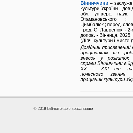
Вінниччини
– заслужен
культури України : дові
обл. універс. наук.
Отамановського ;
Цимбалюк ; перед. сло
; ред. С. Лавренюк. - 2-е
допов. - Вінниця, 2025. -
(Діячі культури і мистец
Довідник присвячений 
працівникам, які зро
внесок у розвиток б
справи Вінниччини в др
ХХ – ХХІ ст. та 
почесного звання 
працівник культури Укр
© 2019 Бібліотекарю-краєзнавцю