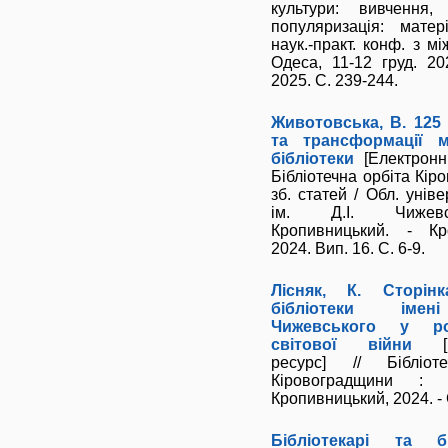
культури: вивчення,
популяризація: матер
наук.-практ. конф. з мі
Одеса, 11-12 груд. 20
2025. С. 239-244.
Животовська, В. 125 р
та трансформації 
бібліотеки
[Електронни
Бібліотечна орбіта Кір
зб. статей / Обл. уніве
ім. Д.І. Чижев
Кропивницький. - Кр
2024. Вип. 16. С. 6-9.
Лісняк, К. Сторінк
бібліотеки іме
Чижевського у ро
світової війни
[Ел
ресурс] // Бібліот
Кіровоградщини : 
Кропивницький, 2024. - 
Бібліотекарі та бі