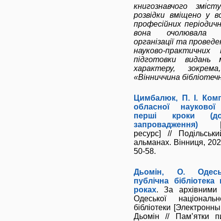
книгознавчого змісту
розвідки вміщено у вс
професійних періодичн
вона очолювала
організації та провед
науково-практичних 
підготовки видань 
характеру, зокрема
«Вінниччина бібліотечн
Цимбалюк, П. І. Ком
обласної наукової 
перші кроки (до
запровадження)
ресурс] // Подільськ
альманах. Вінниця, 2025
50-58.
Дьомін, О. Одесь
публічна бібліотека
роках
. За архівними
Одеської національн
бібліотеки [Электронный
Дьомін // Пам’ятки п