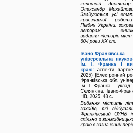
колишній директор
Олександр Михайлови
Згадуються усі етапи
краєзнавчої робот
Півдня України, зокре
авторам енцикло
видання «Історія міст 
60-і роки ХХ ст.
Івано-Франківськ
універсальна науков
ім. І. Франка і ви
краю
:
аспекти партне
2025) [Електронний рес
Франківська обл. універ
ім. І. Франка ; уклад.:
Селянкіна. Івано-Франк
НВ, 2025. 48 с.
Видання містить літ
заходів, які відбувал
Франківський ОУНБ і
спільно з винахідниць
краю в зазначений пері