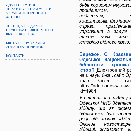
буде корисним науковц
АДМІНІСТРАТИВНО-
ТЕРИТОРІАЛЬНИЙ УСТРІЙ
працівникам, с
УКРАЇНИ. ІСТОРИЧНИЙ
педагогам, жур
АСПЕКТ
краєзнавцям, фахівцям
справи, працівник
ТЕОРІЯ, МЕТОДИКА І
ПРАКТИКА БІБЛІОТЕЧНОГО
управління в галузі
КРАЄЗНАВСТВА
також усім, хто 
історією рідного краю.
МІСТА І СЕЛА УКРАЇНИ.
ЗРУЙНОВАНІ ВІЙНОЮ
Бережок, Є. Краєзна
КОНТАКТИ
Одеської національн
бібліотеки: хроніка
історії
[Електронний ре
нац. наук. б-ка , сайт. О
трав. Загол. з тит
https://odnb.odessa.ua/
id=4984
У статті зав. відділу
Одеської ННБ йдеться
відділу, що як окрем
бібліотеки був засно
році під назвою «Місц
Очолив новостворе
відомий журналіст, к