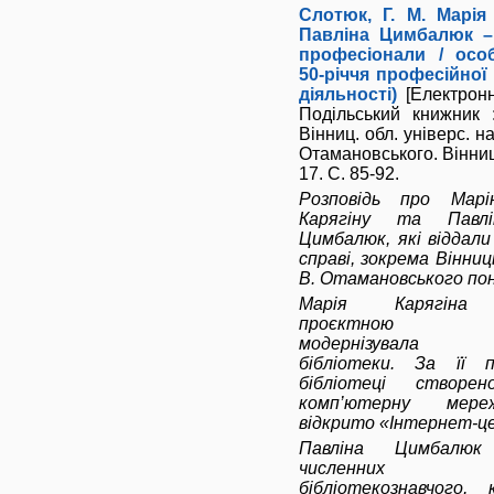
Слотюк, Г. М. Марія
Павліна Цимбалюк – 
професіонали / особ
50-річчя професійної 
діяльності)
[Електронн
Подільський книжник 
Вінниц. обл. універс. нау
Отамановського. Вінниц
17. С. 85-92.
Розповідь про Мар
Карягіну та Павлі
Цимбалюк, які віддали
справі, зокрема Вінниц
В. Отамановського пон
Марія Карягіна 
проєктною ді
модернізувала 
бібліотеки. За її 
бібліотеці створе
комп’ютерну мере
відкрито «Інтернет-ц
Павліна Цимбалю
численних 
бібліотекознавчого, к