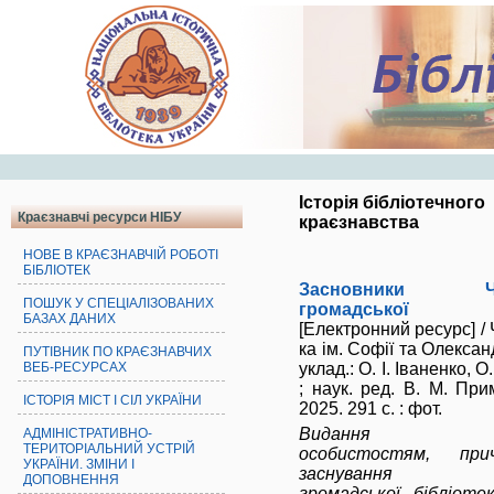
Історія бібліотечного
Краєзнавчі ресурси НІБУ
краєзнавства
НОВЕ В КРАЄЗНАВЧІЙ РОБОТІ
БІБЛІОТЕК
Засновники Черн
ПОШУК У СПЕЦІАЛІЗОВАНИХ
громадської бі
БАЗАХ ДАНИХ
[Електронний ресурс] / Ч
ка ім. Софії та Олексан
ПУТІВНИК ПО КРАЄЗНАВЧИХ
уклад.: О. І. Іваненко, 
ВЕБ-РЕСУРСАХ
; наук. ред. В. М. Прим
ІСТОРІЯ МІСТ І СІЛ УКРАЇНИ
2025. 291 с. : фот.
Видання при
АДМІНІСТРАТИВНО-
ТЕРИТОРІАЛЬНИЙ УСТРІЙ
особистостям, пр
УКРАЇНИ. ЗМІНИ І
заснування Черн
ДОПОВНЕННЯ
громадської бібліоте